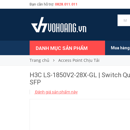
Bạn cần hỗ trợ:
0828.011.011
7.406.000₫
Giá bán:
DANH MỤC SẢN PHẨM
Mua hàng
Trang chủ
Access Point Chịu Tải
H3C LS-1850V2-28X-GL | Switch Qu
SFP
Đánh giá sản phẩm này