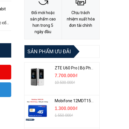
bit
Đổi mới hoặc
Chịu trách
sản phẩm cao
nhiệm xuất hóa
c cổng
hơn trong 5
đơn tài chính
hả
ngày đầu
SẢN PHẨM ƯU ĐÃI
ZTE U60 Pro | Bộ Phát 5G Cầm Tay Tích Hợp Công Nghệ WiFi 7, Pin 10000mAh
7.700.000₫
10.500.000₫
Mobifone 12MDT150 | Sim Chuyên 4G Mobifone Dung Lượng Cao 500GB/Tháng Gói 1 Năm
1.300.000₫
1.550.000₫