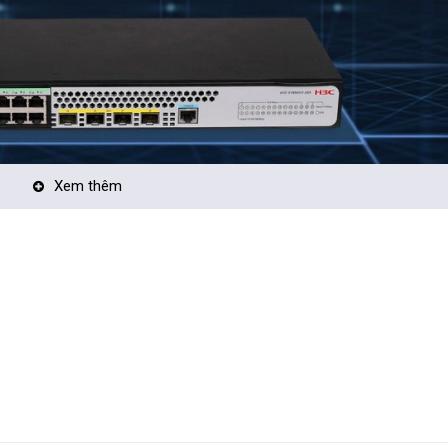
Xem thêm
ink Aggregation, IGMP Snooping, STP/RSTP/MSTP
le