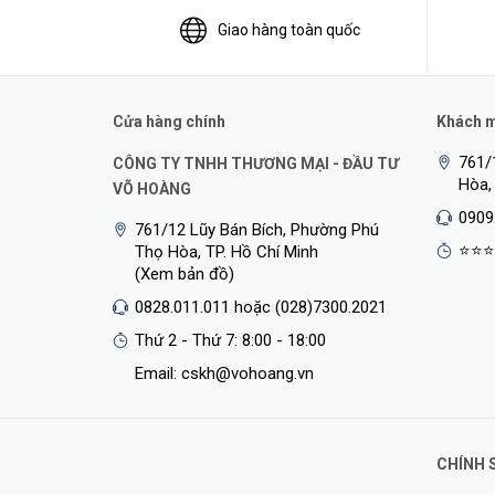
- Thiết kế: vỏ sắt, fanless chống ồn, hỗ trợ lắp đặt tủ rac
Giao hàng toàn quốc
- Quản lý: Cloudnet, Web page configuration, Console
- Nhiệt độ hoạt động: -5°C to 45°C
Cửa hàng chính
Khách mu
- Chống sét 6kV
761/
CÔNG TY TNHH THƯƠNG MẠI - ĐẦU TƯ
Hòa,
VÕ HOÀNG
0909
761/12 Lũy Bán Bích, Phường Phú
⭐⭐⭐
Thọ Hòa, TP. Hồ Chí Minh
(Xem bản đồ)
0828.011.011 hoặc (028)7300.2021
Thứ 2 - Thứ 7: 8:00 - 18:00
Email: cskh@vohoang.vn
CHÍNH 