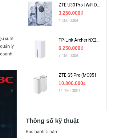
ZTE U30 Pro | WiFi Di Động 5G Tốc Độ Lên Đến 500Mbps, Màn Hình Cảm Ứng
3.250.000₫
4.150.000₫
ệu suất
TP-Link Archer NX200 | Bộ Phát WiFi Dùng Sim 5G Tốc Độ Cao Mới FullBox
 quản lý
6.250.000₫
, doanh
7.150.000₫
ZTE G5 Pro (MC8512) | Router 5G WiFi7 Be7200 Hỗ Trợ Băng Tần 6Ghz Cực Mạnh
10.800.000₫
11.150.000₫
Thông số kỹ thuật
Bảo hành: 5 năm