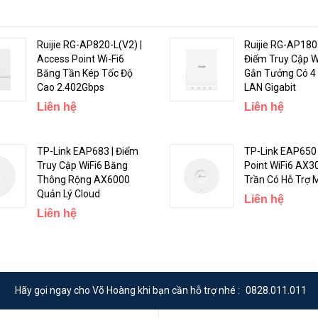
Ruijie RG-AP820-L(V2) |
Ruijie RG-AP180 
Access Point Wi-Fi6
Điểm Truy Cập W
Băng Tần Kép Tốc Độ
Gắn Tưởng Có 4
Cao 2.402Gbps
LAN Gigabit
Liên hệ
Liên hệ
ontrol, 802.1p/DSCP priority mapping
TP-Link EAP683 | Điểm
TP-Link EAP650 
Truy Cập WiFi6 Băng
Point WiFi6 AX3
Thông Rộng AX6000
Trần Có Hỗ Trợ 
Quản Lý Cloud
Liên hệ
Liên hệ
nooping, DHCP Relay, DHCP Option 82, IPV4/IPV6 static routing RIP/ RIP
 Root Protection, RRPP
thernet (EEE), Automatic port energy-saving, Dynamic link aggregation (
le diagnosis, STP(802.1D)/RSTP(802.1w)/MSTP(802.1s), TC snooping, B
Hãy gọi ngay cho Võ Hoàng khi bạn cần hỗ trợ nhé :
0828.011.011
tion against TC-BPDU attack