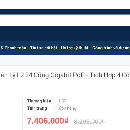
H3C LS-1850V2-28X-GL | Switch Quản Lý L2 24 Cổng Gigabit PoE - Tích Hợp 4 Cổng SFP
MUA NGA
 & Thanh toán
Tin tức nổi bật
Hỗ trợ kỹ thuật
Công trình và dự án
ản Lý L2 24 Cổng Gigabit PoE - Tích Hợp 4 C
Thương hiệu
H3C
Tình trạng
Còn hàng
7.406.000₫
8.295.000₫