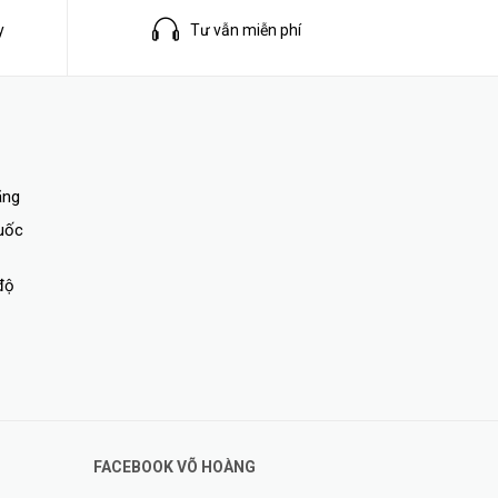
y
Tư vẫn miễn phí
ãng
quốc
độ
FACEBOOK VÕ HOÀNG