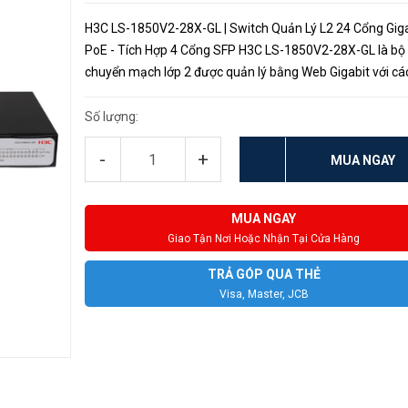
H3C LS-1850V2-28X-GL | Switch Quản Lý L2 24 Cổng Giga
PoE - Tích Hợp 4 Cổng SFP H3C LS-1850V2-28X-GL là bộ
chuyển mạch lớp 2 được quản lý bằng Web Gigabit với cá
GE đáp ứng các yêu cầu mạng hiệu suất cao. Dựa trên k
năng truy cập hiệu s...
Số lượng:
-
+
MUA NGAY
MUA NGAY
Giao Tận Nơi Hoặc Nhận Tại Cửa Hàng
TRẢ GÓP QUA THẺ
Visa, Master, JCB