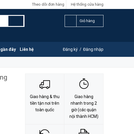
Theo dõi đơn hàng
Hệ thống cửa hàng
LIÊN HỆ ĐẶT HÀNG
Y
0828.011.011
Giỏ hàng
 gần đây
Liên hệ
Đăng ký
/
Đăng nhập
ổng
Giao hàng & thu
Giao hàng
tiền tận nơi trên
nhanh trong 2
toàn quốc
giờ (các quận
nội thành HCM)