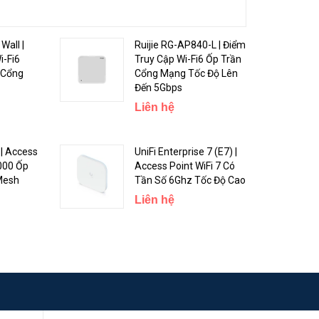
Wall |
Ruijie RG-AP840-L | Điểm
i-Fi6
Truy Cập Wi-Fi6 Ốp Trần
 Cổng
Cổng Mạng Tốc Độ Lên
Đến 5Gbps
Liên hệ
| Access
UniFi Enterprise 7 (E7) |
000 Ốp
Access Point WiFi 7 Có
Mesh
Tần Số 6Ghz Tốc Độ Cao
Liên hệ
ng,
802.3ad)
PDU