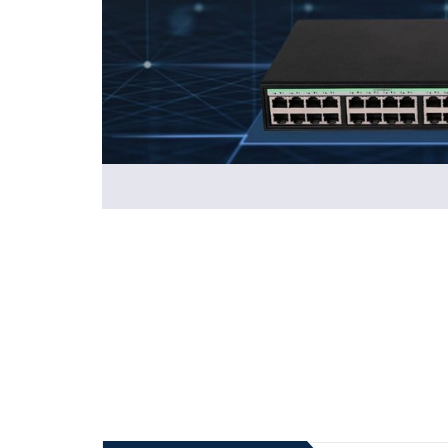
Đặc Điểm Nổi Bật Của Sản Phẩm:
(24) Cổng RJ45 1Gb
(4) Cổng SFP+ 1G/10G
Tính năng chuyển mạch Layer 2:VLAN, 802.3x, L
Quản lý: Cloudnet, Web page configuration, Conso
🔊Thông tin sản phẩm:
- 24 cổng 10/100/1000 BASE-T