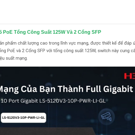
5 PoE Tổng Công Suất 125W Và 2 Cổng SFP
ản phẩm chất lượng cao trong lĩnh vực mạng, được thiết kế để đáp 
cổng PoE và 2 Cổng SFP với tổng công suất 125W, switch này cung c
iệu suất mạng.