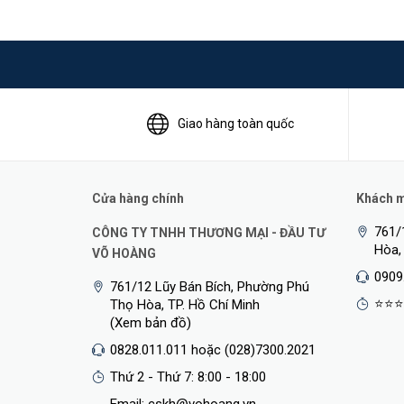
- Tính năng Ethernet: Traffic control (802.3x), Green E
and static port aggregation, 802.1p and 802.1Q, Cab
protection/root protection/loopback protection/protec
- Thiết kế: vỏ sắt, không quạt, hỗ trợ lắp đặt tủ rack
Giao hàng toàn quốc
- Quản lý: Cloudnet, Web page configuration, Console
- Nhiệt độ hoạt động: -5°C to 45°C
Cửa hàng chính
Khách mu
- Chống sét 6kV
761/
CÔNG TY TNHH THƯƠNG MẠI - ĐẦU TƯ
Hòa,
VÕ HOÀNG
0909
761/12 Lũy Bán Bích, Phường Phú
⭐⭐⭐
Thọ Hòa, TP. Hồ Chí Minh
(Xem bản đồ)
0828.011.011 hoặc (028)7300.2021
Thứ 2 - Thứ 7: 8:00 - 18:00
Email: cskh@vohoang.vn