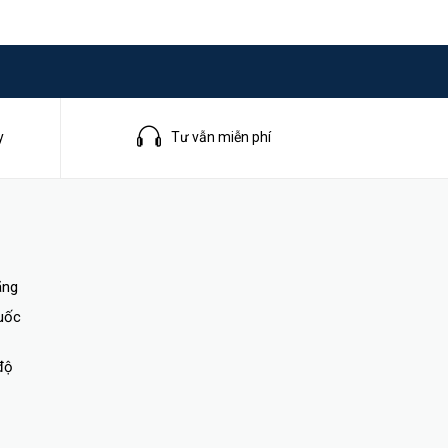
802.3ad)
PDU
y
Tư vẫn miễn phí
ãng
quốc
độ