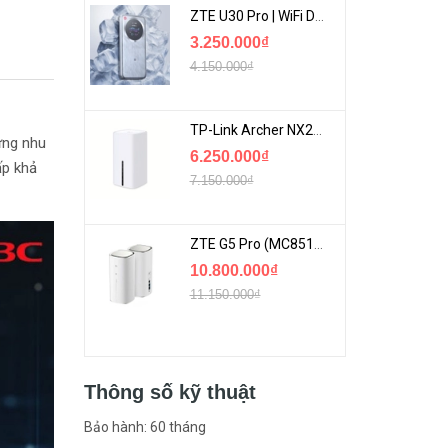
ZTE U30 Pro | WiFi Di Động 5G Tốc Độ Lên Đến 500Mbps, Màn Hình Cảm Ứng
3.250.000₫
4.150.000₫
TP-Link Archer NX200 | Bộ Phát WiFi Dùng Sim 5G Tốc Độ Cao Mới FullBox
ứng nhu
6.250.000₫
ấp khả
7.150.000₫
ZTE G5 Pro (MC8512) | Router 5G WiFi7 Be7200 Hỗ Trợ Băng Tần 6Ghz Cực Mạnh
10.800.000₫
11.150.000₫
Thông số kỹ thuật
Bảo hành: 60 tháng