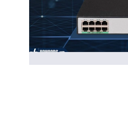
Đặc Điểm Nổi Bật Của Sản Phẩm:
(8) Cổng RJ45 1Gb cấp PoE at/af
(2) Cổng SFP 1GbE
Tổng công suất PoE: 125W
Tính năng chuyển mạch Layer 2+:VLAN, 802.3x, Li
RIP, RIPng, and OSPF V1/V2/V3
Quản lý bằng: Cloudnet, WebUI, Console
🔊Thông Tin Sản Phẩm: