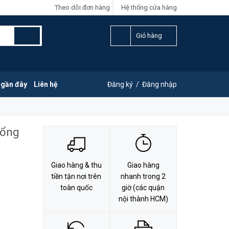
Theo dõi đơn hàng
Hệ thống cửa hàng
LIÊN HỆ ĐẶT HÀNG
Y
0828.011.011
Giỏ hàng
 gần đây
Liên hệ
Đăng ký
/
Đăng nhập
Cổng
Giao hàng & thu
Giao hàng
tiền tận nơi trên
nhanh trong 2
toàn quốc
giờ (các quận
nội thành HCM)