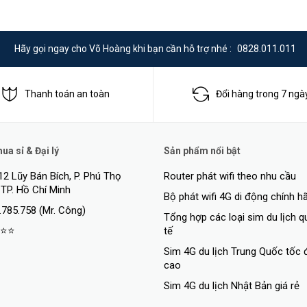
thernet (EEE), Automatic port energy-saving, Dynamic link aggregation (
le diagnosis, STP(802.1D)/RSTP(802.1w)/MSTP(802.1s), TC snooping, B
tion against TC-BPDU attack
Hãy gọi ngay cho Võ Hoàng khi bạn cần hỗ trợ nhé :
0828.011.011
Thanh toán an toàn
Đổi hàng trong 7 ngà
a sỉ & Đại lý
Sản phẩm nổi bật
12 Lũy Bán Bích, P. Phú Thọ
Router phát wifi theo nhu cầu
 TP. Hồ Chí Minh
Bộ phát wifi 4G di động chính h
.785.758 (Mr. Công)
Tổng hợp các loại sim du lịch 
⭐⭐
tế
Sim 4G du lịch Trung Quốc tốc 
cao
Sim 4G du lịch Nhật Bản giá rẻ