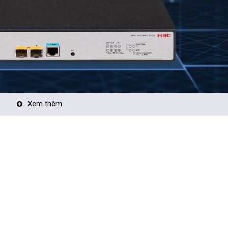
Xem thêm
nk Aggregation, IGMP Snooping, STP/RSTP/MSTP, DHCP server, static ro