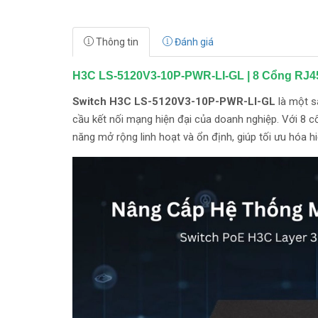
Thông tin
Đánh giá
H3C LS-5120V3-10P-PWR-LI-GL | 8 Cổng RJ4
Switch H3C LS-5120V3-10P-PWR-LI-GL
là một s
cầu kết nối mạng hiện đại của doanh nghiệp. Với 8 
năng mở rộng linh hoạt và ổn định, giúp tối ưu hóa h