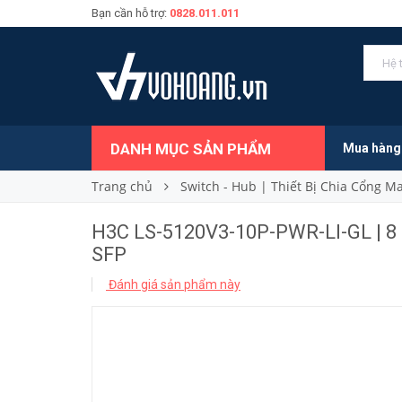
Bạn cần hỗ trợ:
0828.011.011
6.888.000₫
Giá bán:
DANH MỤC SẢN PHẨM
Mua hàng
Trang chủ
Switch - Hub | Thiết Bị Chia Cổng 
H3C LS-5120V3-10P-PWR-LI-GL | 8
SFP
Đánh giá sản phẩm này