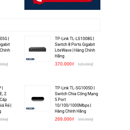
05G |
TP-Link TL-LS1008G |
igabit
Switch 8 Ports Gigabit
 Chính
LiteWave | Hàng Chính
Hãng
.000₫
370.000₫
520.000₫
 |
TP-Link TL-SG1005D |
E, 2
Switch Chia Cổng Mạng
 Cấp
5 Port
á Rẻ |
10/100/1000Mbps |
g
Hàng Chính Hãng
ng,
.000₫
269.000₫
350.000₫