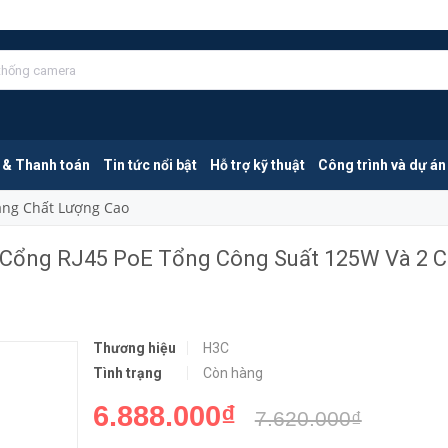
H3C LS-5120V3-10P-PWR-LI-GL | 8 Cổng RJ45 PoE Tổng Công Suất 125W Và 2 Cổng SFP
MUA NGA
 & Thanh toán
Tin tức nổi bật
Hỗ trợ kỹ thuật
Công trình và dự án
Mang Chất Lượng Cao
 Cổng RJ45 PoE Tổng Công Suất 125W Và 2 
Thương hiệu
H3C
Tình trạng
Còn hàng
6.888.000₫
7.620.000₫