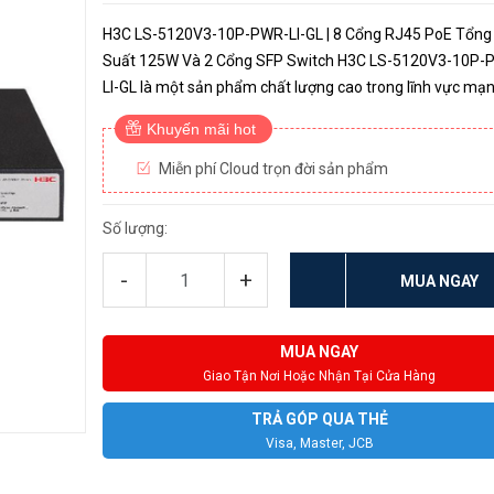
H3C LS-5120V3-10P-PWR-LI-GL | 8 Cổng RJ45 PoE Tổng
Suất 125W Và 2 Cổng SFP Switch H3C LS-5120V3-10P-
LI-GL là một sản phẩm chất lượng cao trong lĩnh vực mạn
được thiết kế để đáp ứng nhu cầu kết nối mạng hiện đại c
Khuyến mãi hot
doanh nghiệ...
Miễn phí Cloud trọn đời sản phẩm
Số lượng:
-
+
MUA NGAY
MUA NGAY
Giao Tận Nơi Hoặc Nhận Tại Cửa Hàng
TRẢ GÓP QUA THẺ
Visa, Master, JCB