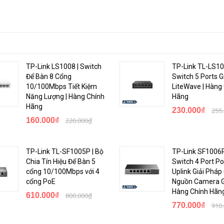
TP-Link LS1008 | Switch
TP-Link TL-LS10
Để Bàn 8 Cổng
Switch 5 Ports G
ồn PoE at/af
10/100Mbps Tiết Kiệm
LiteWave | Hàng
Năng Lượng | Hàng Chính
Hãng
Hãng
230.000₫
255
160.000₫
220.000₫
ontrol, 802.1p/DSCP priority mapping
TP-Link TL-SF1005P | Bộ
TP-Link SF1006P
Chia Tín Hiệu Để Bàn 5
Switch 4 Port Po
cổng 10/100Mbps với 4
Uplink Giải Pháp
cổng PoE
Nguồn Camera Gi
Hàng Chính Hãn
610.000₫
800.000₫
nooping, DHCP Relay, DHCP Option 82, IPV4/IPV6 static routing RIP/ RIP
770.000₫
910
 Root Protection, RRPP