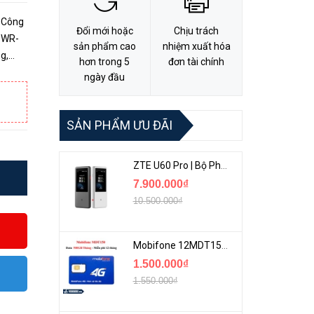
 Công
Đổi mới hoặc
Chịu trách
PWR-
sản phẩm cao
nhiệm xuất hóa
g,
hơn trong 5
đơn tài chính
ủa
ngày đầu
SẢN PHẨM ƯU ĐÃI
ZTE U60 Pro | Bộ Phát 5G Cầm Tay Tích Hợp Công Nghệ WiFi 7, Pin 10000mAh
7.900.000₫
10.500.000₫
Mobifone 12MDT150 | Sim Chuyên 4G Mobifone Dung Lượng Cao 500GB/Tháng Gói 1 Năm
1.500.000₫
1.550.000₫