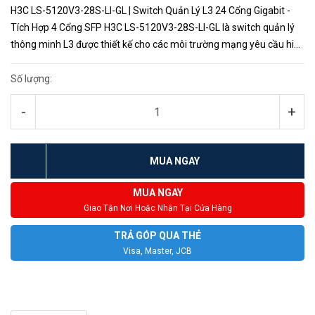
H3C LS-5120V3-28S-LI-GL | Switch Quản Lý L3 24 Cổng Gigabit -
Tích Hợp 4 Cổng SFP H3C LS-5120V3-28S-LI-GL là switch quản lý
thông minh L3 được thiết kế cho các môi trường mạng yêu cầu hiệu
suất cao, mật độ cổng cao và cài đặt dễ dàng. H3...
Số lượng:
-
+
MUA NGAY
MUA NGAY
Giao Tận Nơi Hoặc Nhận Tại Cửa Hàng
TRẢ GÓP QUA THẺ
Visa, Master, JCB