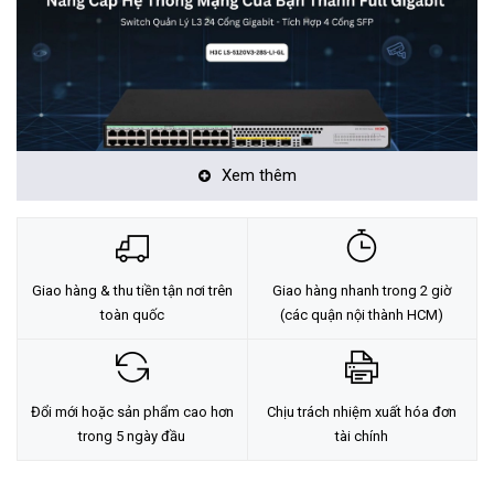
Xem thêm
Đặc Điểm Nổi Bật Của Sản Phẩm:
(24) Cổng RJ45 1Gb
Giao hàng & thu tiền tận nơi trên
Giao hàng nhanh trong 2 giờ
(4) Cổng SFP+ 1/10GbE
toàn quốc
(các quận nội thành HCM)
Tính năng chuyển mạch Layer 2+:VLAN, 802.3x, Link
Aggregation, IGMP Snooping, STP/RSTP/MSTP, DHCP server,
static routing, RIP, RIPng, and OSPF V1/V2/V3
Đổi mới hoặc sản phẩm cao hơn
Chịu trách nhiệm xuất hóa đơn
Quản lý bằng: Cloudnet, WebUI, Console
trong 5 ngày đầu
tài chính
🔊Thông tin sản phẩm: