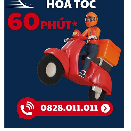
Thông Số Kỹ Thuật:
Ordering Information
Product ID
LS-5120V3-28S-LI-GL
H3C S5120V3-28S-LI L2
Ethernet Switch with
Product Description
24*10/100/1000BASE-T
Ports and 4*1G/10G BASE-X
SFP Plus Ports,(AC)
Hardware
Switching capacity
128 Gbps