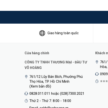
(802.3ad) and static port aggregation, 802.1p 
snooping, BPDU protection/root protection/loo
Thiết kế: vỏ sắt, 1 quạt tản nhiệt, hỗ trợ lắp đặt 
Quản lý: Cloudnet, Web page configuration, Con
Nhiệt độ hoạt động: -5°C to 45°C
Giao hàng toàn quốc
Chống sét 6kV
Cửa hàng chính
Khách mu
761/
CÔNG TY TNHH THƯƠNG MẠI - ĐẦU TƯ
Hòa,
VÕ HOÀNG
0909
761/12 Lũy Bán Bích, Phường Phú
⭐⭐⭐
Thọ Hòa, TP. Hồ Chí Minh
(Xem bản đồ)
0828.011.011 hoặc (028)7300.2021
Thứ 2 - Thứ 7: 8:00 - 18:00
Email: cskh@vohoang.vn