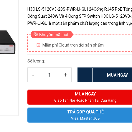
H3C LS-5120V3-28S-PWR-LI-GL | 24Cổng RJ45 PoE Tổn
Công Suất 240W Và 4 Cổng SFP Switch H3C LS-5120V3-
PWR-LI-GL là một sản phẩm chất lượng cao trong lĩnh vự
mạng, được thiết kế để đáp ứng nhu cầu kết nối mạng hiệ
Khuyến mãi hot
của doanh nghiệp. Vớ...
Miễn phí Cloud trọn đời sản phẩm
Số lượng:
-
+
MUA NGAY
MUA NGAY
Giao Tận Nơi Hoặc Nhận Tại Cửa Hàng
TRẢ GÓP QUA THẺ
Visa, Master, JCB