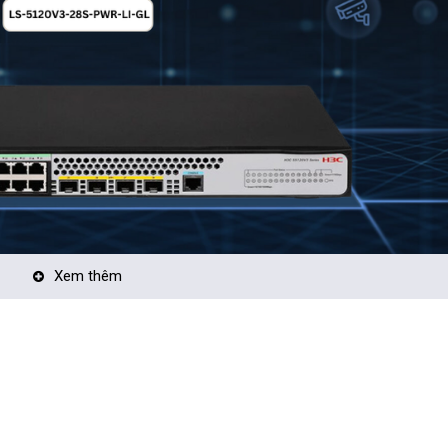
Xem thêm
Link Aggregation, IGMP Snooping, STP/RSTP/MSTP, DHCP server, sta