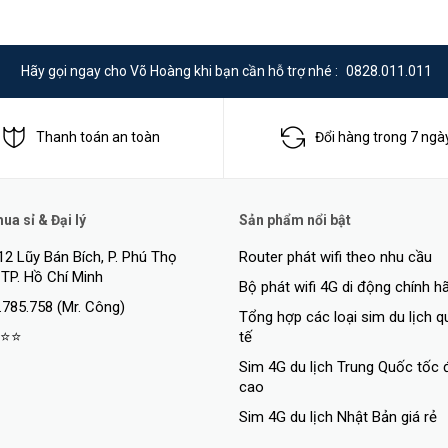
and 802.1Q, Cable diagnosis, STP(802.1D)/RSTP(802.1w)/MSTP(802.1s)
pback protection/protection against TC-BPDU attack
Hãy gọi ngay cho Võ Hoàng khi bạn cần hỗ trợ nhé :
0828.011.011
tủ rack
sole
Thanh toán an toàn
Đổi hàng trong 7 ngà
a sỉ & Đại lý
Sản phẩm nổi bật
12 Lũy Bán Bích, P. Phú Thọ
Router phát wifi theo nhu cầu
 TP. Hồ Chí Minh
Bộ phát wifi 4G di động chính h
.785.758 (Mr. Công)
Tổng hợp các loại sim du lịch 
⭐⭐
tế
Sim 4G du lịch Trung Quốc tốc 
cao
Sim 4G du lịch Nhật Bản giá rẻ