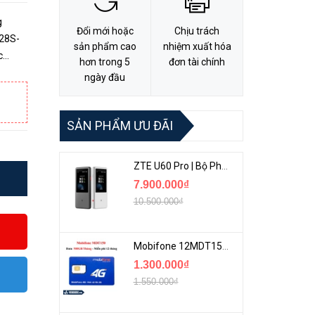
g
Đổi mới hoặc
Chịu trách
28S-
sản phẩm cao
nhiệm xuất hóa
c
hơn trong 5
đơn tài chính
n đại
ngày đầu
SẢN PHẨM ƯU ĐÃI
ZTE U60 Pro | Bộ Phát 5G Cầm Tay Tích Hợp Công Nghệ WiFi 7, Pin 10000mAh
7.900.000₫
10.500.000₫
Mobifone 12MDT150 | Sim Chuyên 4G Mobifone Dung Lượng Cao 500GB/Tháng Gói 1 Năm
1.300.000₫
1.550.000₫