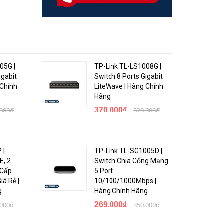
05G |
TP-Link TL-LS1008G |
igabit
Switch 8 Ports Gigabit
 Chính
LiteWave | Hàng Chính
Hãng
.000₫
370.000₫
520.000₫
 |
TP-Link TL-SG1005D |
E, 2
Switch Chia Cổng Mạng
 Cấp
5 Port
á Rẻ |
10/100/1000Mbps |
g
Hàng Chính Hãng
g RIP/
.000₫
269.000₫
350.000₫
ation