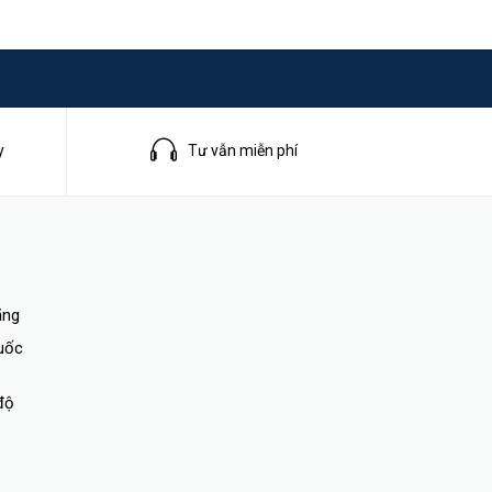
, TC
y
Tư vẫn miễn phí
ãng
quốc
độ