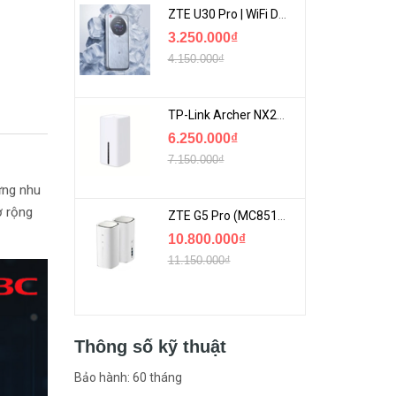
ZTE U30 Pro | WiFi Di Động 5G Tốc Độ Lên Đến 500Mbps, Màn Hình Cảm Ứng
3.250.000₫
4.150.000₫
TP-Link Archer NX200 | Bộ Phát WiFi Dùng Sim 5G Tốc Độ Cao Mới FullBox
6.250.000₫
7.150.000₫
ứng nhu
ở rộng
ZTE G5 Pro (MC8512) | Router 5G WiFi7 Be7200 Hỗ Trợ Băng Tần 6Ghz Cực Mạnh
10.800.000₫
11.150.000₫
Thông số kỹ thuật
Bảo hành: 60 tháng