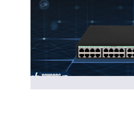
Đặc Điểm Nổi Bật Của Sản Phẩm:
24Cổng RJ45 1Gb cấp PoE at/af
4 Cổng SFP 1GbE
Tổng công suất PoE: 240W
Tính năng chuyển mạch Layer 2+:VLAN, 802.3x, 