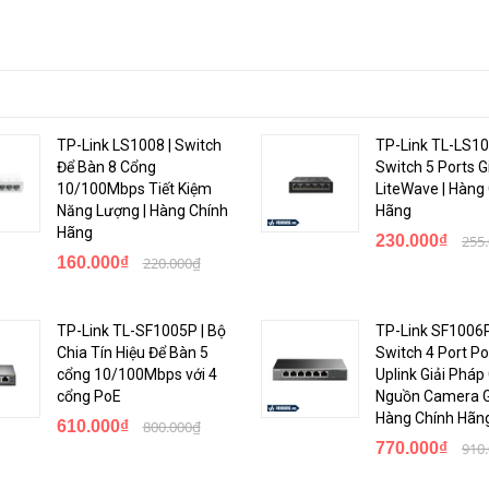
TP-Link LS1008 | Switch
TP-Link TL-LS10
Để Bàn 8 Cổng
Switch 5 Ports G
10/100Mbps Tiết Kiệm
LiteWave | Hàng
Năng Lượng | Hàng Chính
Hãng
cấp nguồn PoE at/af
Hãng
230.000₫
255
160.000₫
220.000₫
eed control, 802.1p/DSCP priority mapping
TP-Link TL-SF1005P | Bộ
TP-Link SF1006P
Chia Tín Hiệu Để Bàn 5
Switch 4 Port Po
cổng 10/100Mbps với 4
Uplink Giải Pháp
cổng PoE
Nguồn Camera Gi
Hàng Chính Hãn
DHCP Snooping, DHCP Relay, DHCP Option 82, IPV4/IPV6 static routin
610.000₫
800.000₫
770.000₫
910
rotocols, STP Root Protection, RRPP
een Ethernet (EEE), Automatic port energy-saving, Dynamic link aggreg