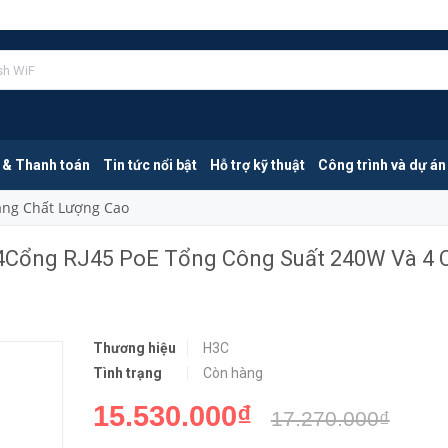
H3C LS-5120V3-28S-PWR-LI-GL | 24Cổng RJ45 PoE Tổng Công Suất 240W Và 4 Cổng SFP
MUA NGA
 & Thanh toán
Tin tức nổi bật
Hỗ trợ kỹ thuật
Công trình và dự án
Mang Chất Lượng Cao
24Cổng RJ45 PoE Tổng Công Suất 240W Và 4 
Thương hiệu
H3C
Tình trạng
Còn hàng
15.530.000₫
17.270.000₫