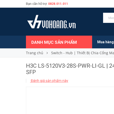
Bạn cần hỗ trợ:
0828.011.011
15.530.000₫
Giá bán:
DANH MỤC SẢN PHẨM
Mua hàng
Trang chủ
Switch - Hub | Thiết Bị Chia Cổng 
H3C LS-5120V3-28S-PWR-LI-GL | 
SFP
Đánh giá sản phẩm này