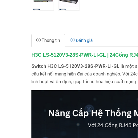
Thông tin
Đánh giá
H3C LS-5120V3-28S-PWR-LI-GL | 24Cổng RJ
Switch H3C LS-5120V3-28S-PWR-LI-GL
là một s
cầu kết nối mạng hiện đại của doanh nghiệp. Với 2
linh hoạt và ổn định, giúp tối ưu hóa hiệu suất mạng.