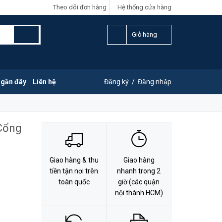
Theo dõi đơn hàng
Hệ thống cửa hàng
LIÊN HỆ ĐẶT HÀNG
Y
0828.011.011
Giỏ hàng
 gần đây
Liên hệ
Đăng ký
/
Đăng nhập
Cổng
Giao hàng & thu
Giao hàng
tiền tận nơi trên
nhanh trong 2
toàn quốc
giờ (các quận
nội thành HCM)