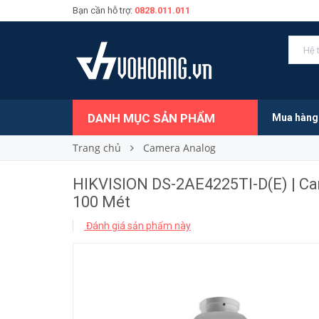
Bạn cần hỗ trợ:
0828.011.011
6.609.000₫
Giá bán:
DANH MỤC SẢN PHẨM
Mua hàng
Trang chủ
Camera Analog
HIKVISION DS-2AE4225TI-D(E) | 
100 Mét
Đánh giá sản phẩm này