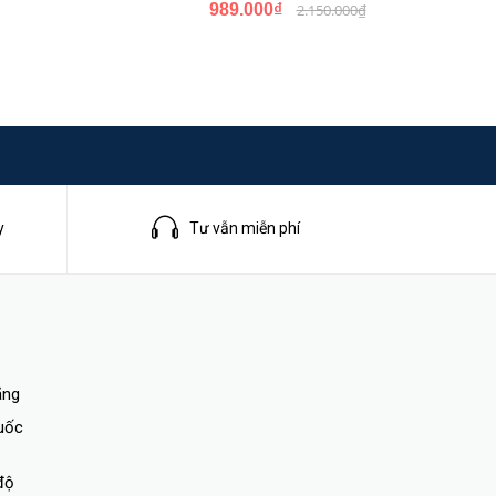
989.000₫
2.150.000₫
y
Tư vẫn miễn phí
ãng
quốc
độ