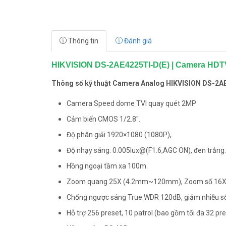
Thông tin
Đánh giá
HIKVISION DS-2AE4225TI-D(E) | Camera HDT
Thông số kỹ thuật Camera Analog HIKVISION DS-2A
Camera Speed dome TVI quay quét 2MP
Cảm biến CMOS 1/2.8″.
Độ phân giải 1920×1080 (1080P),
Độ nhạy sáng: 0.005lux@(F1.6,AGC ON), đen trắng:
Hồng ngoại tầm xa 100m.
Zoom quang 25X (4.2mm~120mm), Zoom số 16X
Chống ngược sáng True WDR 120dB, giảm nhiễu s
Hỗ trợ 256 preset, 10 patrol (bao gồm tối đa 32 pre