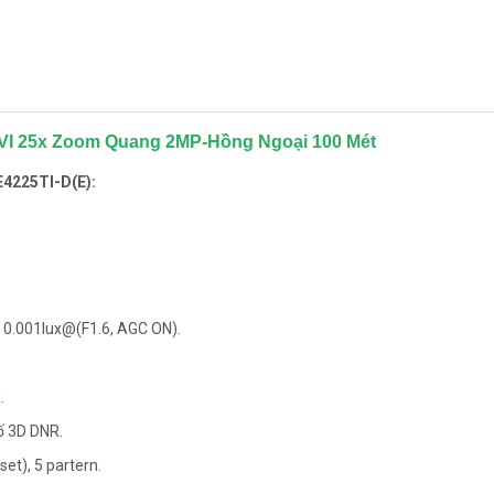
VI 25x Zoom Quang 2MP-Hồng Ngoại 100 Mét
E4225TI-D(E):
 0.001lux@(F1.6, AGC ON).
.
ố 3D DNR.
set), 5 partern.