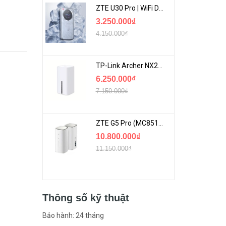
ZTE U30 Pro | WiFi Di Động 5G Tốc Độ Lên Đến 500Mbps, Màn Hình Cảm Ứng
3.250.000₫
4.150.000₫
TP-Link Archer NX200 | Bộ Phát WiFi Dùng Sim 5G Tốc Độ Cao Mới FullBox
6.250.000₫
7.150.000₫
ZTE G5 Pro (MC8512) | Router 5G WiFi7 Be7200 Hỗ Trợ Băng Tần 6Ghz Cực Mạnh
10.800.000₫
11.150.000₫
Thông số kỹ thuật
Bảo hành: 24 tháng