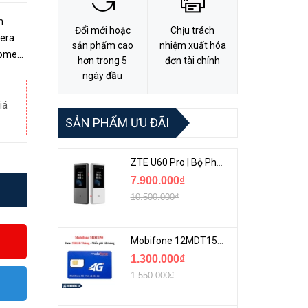
m
Đổi mới hoặc
Chịu trách
era
sản phẩm cao
nhiệm xuất hóa
hơn trong 5
đơn tài chính
ngày đầu
iá
SẢN PHẨM ƯU ĐÃI
ZTE U60 Pro | Bộ Phát 5G Cầm Tay Tích Hợp Công Nghệ WiFi 7, Pin 10000mAh
7.900.000₫
10.500.000₫
Mobifone 12MDT150 | Sim Chuyên 4G Mobifone Dung Lượng Cao 500GB/Tháng Gói 1 Năm
1.300.000₫
1.550.000₫