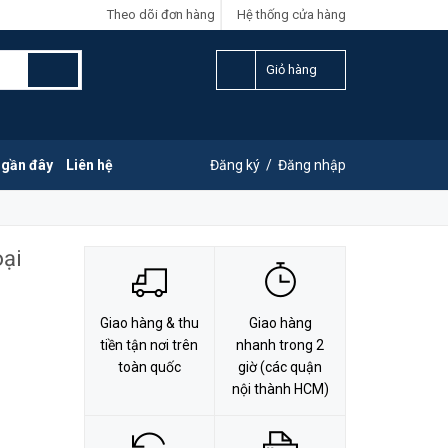
Theo dõi đơn hàng
Hệ thống cửa hàng
LIÊN HỆ ĐẶT HÀNG
Y
0828.011.011
Giỏ hàng
 gần đây
Liên hệ
Đăng ký
/
Đăng nhập
ại
Giao hàng & thu
Giao hàng
tiền tận nơi trên
nhanh trong 2
toàn quốc
giờ (các quận
nội thành HCM)