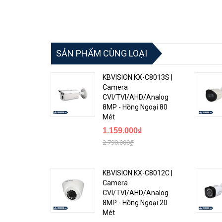
SẢN PHẨM CÙNG LOẠI
KBVISION KX-C8013S |
Camera
CVI/TVI/AHD/Analog
8MP - Hồng Ngoại 80
Mét
1.159.000₫
2.790.000₫
KBVISION KX-C8012C |
Camera
CVI/TVI/AHD/Analog
8MP - Hồng Ngoại 20
Mét