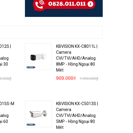
012S |
KBVISION KX-C8011L |
Camera
alog
CVI/TVI/AHD/Analog
i 30
8MP - Hồng Ngoại 80
Mét
50.000₫
909.000₫
1.950.000₫
5015S-M
KBVISION KX-C5013S |
Camera
alog
CVI/TVI/AHD/Analog
i 60
5MP - Hồng Ngoại 80
Mét