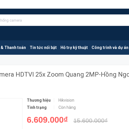
HIKVISION DS-2AE4225TI-D(E) | Camera HDTVI 25x Zoom Quang 2MP-Hồng Ngoại 100 Mét
MUA NGA
 & Thanh toán
Tin tức nổi bật
Hỗ trợ kỹ thuật
Công trình và dự án
Camera HDTVI 25x Zoom Quang 2MP-Hồng Ngo
Thương hiệu
Hikvision
Tình trạng
Còn hàng
6.609.000₫
15.600.000₫