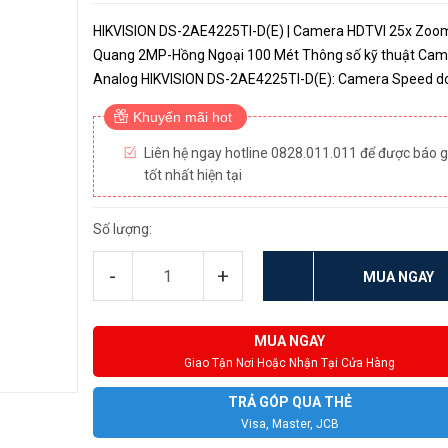
HIKVISION DS-2AE4225TI-D(E) | Camera HDTVI 25x Zoo
Quang 2MP-Hồng Ngoại 100 Mét Thông số kỹ thuật Cam
Analog HIKVISION DS-2AE4225TI-D(E): Camera Speed dome
TVI quay quét 2MP Cảm biến CMOS 1/2.8″. Độ phân giải
Khuyến mãi hot
1920×1080 (1080P), Độ nhạy s...
Liên hệ ngay hotline 0828.011.011 để được báo g
tốt nhất hiện tại
Số lượng:
-
+
MUA NGAY
MUA NGAY
Giao Tận Nơi Hoặc Nhận Tại Cửa Hàng
TRẢ GÓP QUA THẺ
Visa, Master, JCB