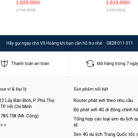
1.029.000₫
1.819.000₫
2.150.000₫
3.950.000₫
Hãy gọi ngay cho Võ Hoàng khi bạn cần hỗ trợ nhé :
0828.011.011
Thanh toán an toàn
Đổi hàng trong 7 ngà
a sỉ & Đại lý
Sản phẩm nổi bật
12 Lũy Bán Bích, P. Phú Thọ
Router phát wifi theo nhu cầu
 TP. Hồ Chí Minh
Bộ phát wifi 4G di động chính h
.785.758 (Mr. Công)
Tổng hợp các loại sim du lịch 
⭐⭐
tế
Sim 4G du lịch Trung Quốc tốc 