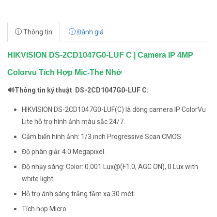
Thông tin
Đánh giá
HIKVISION DS-2CD1047G0-LUF C | Camera IP 4MP
Colorvu Tích Hợp Mic-Thẻ Nhớ
🔊Thông tin kỹ thuật DS-2CD1047G0-LUF C:
HIKVISION DS-2CD1047G0-LUF(C) là dòng camera IP ColorVu
Lite hỗ trợ hình ảnh màu sắc 24/7.
Cảm biến hình ảnh: 1/3 inch Progressive Scan CMOS.
Độ phân giải: 4.0 Megapixel.
Độ nhạy sáng: Color: 0.001 Lux@(F1.0, AGC ON), 0 Lux with
white light.
Hỗ trợ ánh sáng trắng tầm xa 30 mét.
Tích hợp Micro.