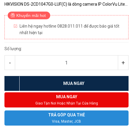
HIKVISION DS-2CD1047G0-LUF(C) là dòng camera IP ColorVu Lite
hỗ trợ hình ảnh màu sắc 24/7. Cảm biến hình ảnh: 1/3 inch P...
Khuyến mãi hot
Liên hệ ngay hotline 0828.011.011 để được báo giá tốt
nhất hiện tại
Số lượng:
-
+
MUA NGAY
MUA NGAY
Giao Tận Nơi Hoặc Nhận Tại Cửa Hàng
TRẢ GÓP QUA THẺ
Visa, Master, JCB