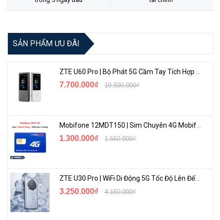
SẢN PHẨM ƯU ĐÃI
ZTE U60 Pro | Bộ Phát 5G Cầm Tay Tích Hợp Công Nghệ WiFi 7, Pin 10000mAh
7.700.000₫
10.500.000₫
Mobifone 12MDT150 | Sim Chuyên 4G Mobifone Dung Lượng Cao 500GB/Tháng Gói 1 Năm
1.300.000₫
1.550.000₫
ZTE U30 Pro | WiFi Di Động 5G Tốc Độ Lên Đến 500Mbps, Màn Hình Cảm Ứng
3.250.000₫
4.150.000₫