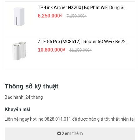
TP-Link Archer NX200 | Bộ Phát WiFi Dùng Sim 5G Tốc Độ Cao Mới FullBox
6.250.000₫
7.150.000₫
ZTE G5 Pro (MC8512) | Router 5G WiFi7 Be7200 Hỗ Trợ Băng Tần 6Ghz Cực Mạnh
10.800.000₫
11.150.000₫
Thông số kỹ thuật
Bảo hành: 24 tháng
Khuyến mãi
Liên hệ ngay hotline 0828.011.011 để được báo giá tốt nhất hiện tại
Xem thêm