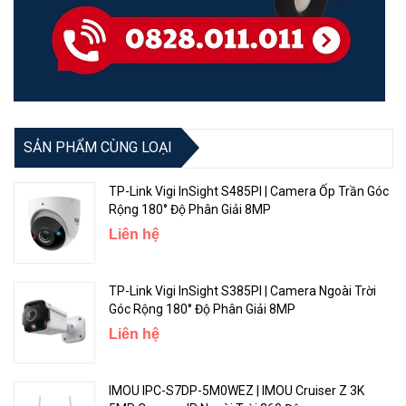
SẢN PHẨM CÙNG LOẠI
TP-Link Vigi InSight S485PI | Camera Ốp Trần Góc
Rộng 180° Độ Phân Giải 8MP
Liên hệ
TP-Link Vigi InSight S385PI | Camera Ngoài Trời
Góc Rộng 180° Độ Phân Giải 8MP
Liên hệ
IMOU IPC-S7DP-5M0WEZ | IMOU Cruiser Z 3K