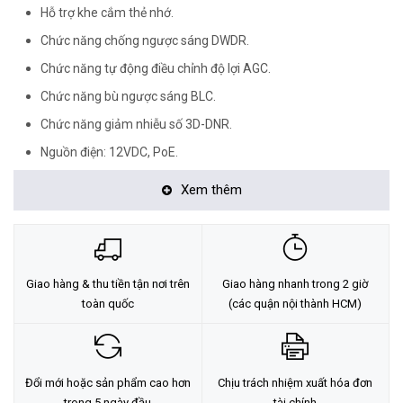
Hỗ trợ khe cắm thẻ nhớ.
Chức năng chống ngược sáng DWDR.
Chức năng tự động điều chỉnh độ lợi AGC.
Chức năng bù ngược sáng BLC.
Chức năng giảm nhiễu số 3D-DNR.
Nguồn điện: 12VDC, PoE.
Tiêu chuẩn chống bụi và nước: IP67 (thích hợp sử dụng trong
Xem thêm
nhà và ngoài trời).
<Hotline: 0828.011.011 - (028)7300.2021 - VoHoang.vn>
Tư vấn cách chọn loại camera và dịch vụ lắp đặt camera tận nơi:
Giao hàng & thu tiền tận nơi trên
Giao hàng nhanh trong 2 giờ
TẠI ĐÂY
toàn quốc
(các quận nội thành HCM)
Đổi mới hoặc sản phẩm cao hơn
Chịu trách nhiệm xuất hóa đơn
trong 5 ngày đầu
tài chính