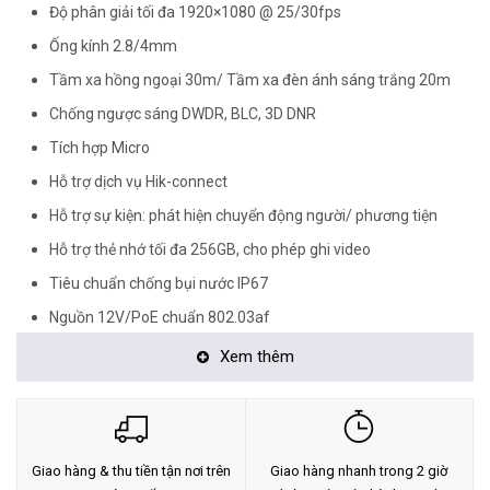
Độ phân giải tối đa 1920×1080 @ 25/30fps
Ống kính 2.8/4mm
Tầm xa hồng ngoại 30m/ Tầm xa đèn ánh sáng trắng 20m
Chống ngược sáng DWDR, BLC, 3D DNR
Tích hợp Micro
Hỗ trợ dịch vụ Hik-connect
Hỗ trợ sự kiện: phát hiện chuyển động người/ phương tiện
Hỗ trợ thẻ nhớ tối đa 256GB, cho phép ghi video
Tiêu chuẩn chống bụi nước IP67
Nguồn 12V/PoE chuẩn 802.03af
Xuất xứ: Trung Quốc
Xem thêm
<Hotline: 0828.011.011 - (028)7300.2021 - VoHoang.vn>
Tư vấn cách chọn loại camera và dịch vụ lắp đặt camera tận nơi:
TẠI ĐÂY
Giao hàng & thu tiền tận nơi trên
Giao hàng nhanh trong 2 giờ