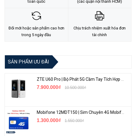
toàn quốc
(các quận nội thành HCM)
Đổi mới hoặc sản phẩm cao hơn
Chịu trách nhiệm xuất hóa đơn
trong 5 ngày đầu
tài chính
SẢN PHẨM ƯU ĐÃI
ZTE U60 Pro | Bộ Phát 5G Cầm Tay Tích Hợp Công Nghệ WiFi 7, Pin 10000mAh
7.900.000₫
10.500.000₫
Mobifone 12MDT150 | Sim Chuyên 4G Mobifone Dung Lượng Cao 500GB/Tháng Gói 1 Năm
1.300.000₫
1.550.000₫