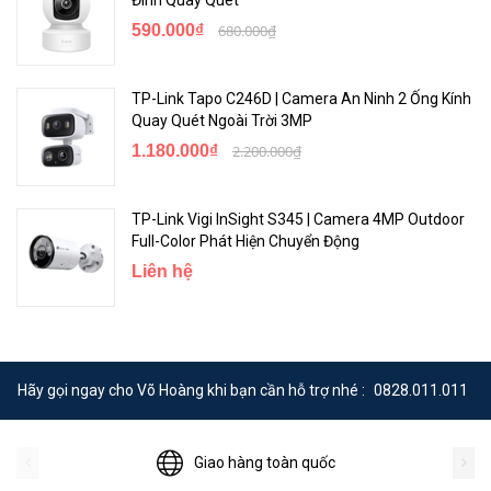
590.000₫
680.000₫
TP-Link Tapo C246D | Camera An Ninh 2 Ống Kính
Quay Quét Ngoài Trời 3MP
1.180.000₫
2.200.000₫
TP-Link Vigi InSight S345 | Camera 4MP Outdoor
Full-Color Phát Hiện Chuyển Động
Liên hệ
Hãy gọi ngay cho Võ Hoàng khi bạn cần hỗ trợ nhé :
0828.011.011
Giao hàng toàn quốc