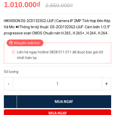
1.010.000₫
2.550.000₫
HIKVISION DS-2CD1323G2-LIUF | Camera IP 2MP Tích Hợp Đèn Kép
Và Mic 🔊Thông tin kỹ thuật DS-2CD1323G2-LIUF: Cảm biến 1/2.9″
progressive scan CMOS Chuẩn nén H.265 , H.265+ , H.264 , H.264+ ;
Hỗ trợ 2 luồng dữ liệu Độ nhạy sáng Color...
Khuyến mãi hot
Liên hệ ngay hotline 0828.011.011 để được báo giá tốt
nhất hiện tại
Số lượng:
-
+
MUA NGAY
MUA NGAY