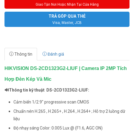
Giao Tận Nơi Hoặc Nhận Tại Cửa Hàng
TRẢ GÓP QUA THẺ
Visa, Master, JCB
Thông tin
Đánh giá
HIKVISION DS-2CD1323G2-LIUF | Camera IP 2MP Tích
Hợp Đèn Kép Và Mic
🔊Thông tin kỹ thuật DS-2CD1323G2-LIUF:
Cảm biến 1/2.9″ progressive scan CMOS
Chuẩn nén H.265 , H.265+ , H.264 , H.264+ ; Hỗ trợ 2 luồng dữ
liệu
Độ nhạy sáng Color: 0.005 Lux @ (F1.6, AGC ON)