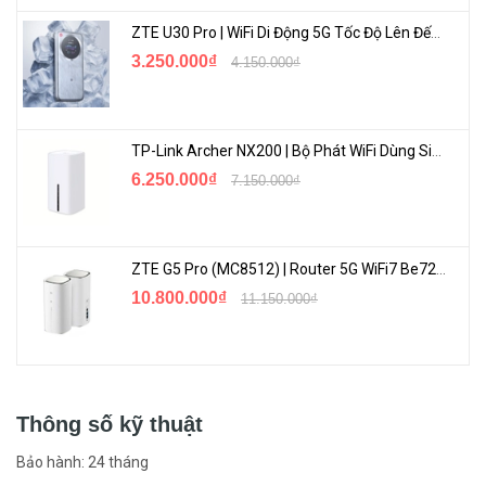
ZTE U30 Pro | WiFi Di Động 5G Tốc Độ Lên Đến 500Mbps, Màn Hình Cảm Ứng
3.250.000₫
4.150.000₫
TP-Link Archer NX200 | Bộ Phát WiFi Dùng Sim 5G Tốc Độ Cao Mới FullBox
6.250.000₫
7.150.000₫
ZTE G5 Pro (MC8512) | Router 5G WiFi7 Be7200 Hỗ Trợ Băng Tần 6Ghz Cực Mạnh
10.800.000₫
11.150.000₫
Thông số kỹ thuật
Bảo hành: 24 tháng