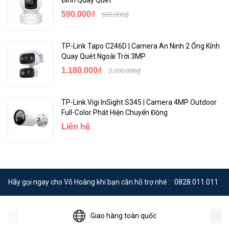
590.000₫
680.000₫
TP-Link Tapo C246D | Camera An Ninh 2 Ống Kính
Quay Quét Ngoài Trời 3MP
1.180.000₫
2.200.000₫
TP-Link Vigi InSight S345 | Camera 4MP Outdoor
Full-Color Phát Hiện Chuyển Động
Liên hệ
Hãy gọi ngay cho Võ Hoàng khi bạn cần hỗ trợ nhé :
0828.011.011
Giao hàng toàn quốc