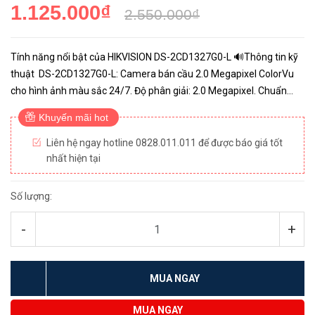
1.125.000₫
2.550.000₫
Tính năng nổi bật của HIKVISION DS-2CD1327G0-L 🔊Thông tin kỹ
thuật DS-2CD1327G0-L: Camera bán cầu 2.0 Megapixel ColorVu
cho hình ảnh màu sắc 24/7. Độ phân giải: 2.0 Megapixel. Chuẩn
nén hình ảnh: H.265+. Độ nhạy sáng cực thấp Color: 0...
Khuyến mãi hot
Liên hệ ngay hotline 0828.011.011 để được báo giá tốt
nhất hiện tại
Số lượng:
-
+
MUA NGAY
MUA NGAY