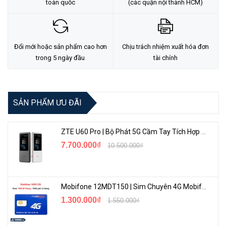
toàn quốc
(các quận nội thành HCM)
Đổi mới hoặc sản phẩm cao hơn
Chịu trách nhiệm xuất hóa đơn
trong 5 ngày đầu
tài chính
SẢN PHẨM ƯU ĐÃI
ZTE U60 Pro | Bộ Phát 5G Cầm Tay Tích Hợp Công Nghệ WiFi 7, Pin 10000mAh
7.700.000₫
10.500.000₫
Mobifone 12MDT150 | Sim Chuyên 4G Mobifone Dung Lượng Cao 500GB/Tháng Gói 1 Năm
1.300.000₫
1.550.000₫