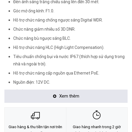
Đèn ánh sáng trắng chiếu sáng lên đến 30 mét.
Góc mở ống kính: F1.0.
Hỗ trợ chức năng chống ngược sáng Digital WDR.
Chức năng giảm nhiễu số 3D DNR.
Chức năng bù ngược sáng BLC.
Hỗ trợ chức năng HLC (High Light Compensation).
Tiêu chuẩn chống bụi và nước: IP67 (thích hợp sử dụng trong
nhà và ngoài trời).
Hỗ trợ chức năng cấp nguồn qua Ethernet PoE.
Nguồn điện: 12V DC.
Vỏ sắt.
Xem thêm
Xuất xứ: Trung Quốc
<Hotline: 0828.011.011 - (028)7300.2021 - VoHoang.vn>
Tư vấn cách chọn loại camera và dịch vụ lắp đặt camera tận nơi:
Giao hàng & thu tiền tận nơi trên
Giao hàng nhanh trong 2 giờ
TẠI ĐÂY