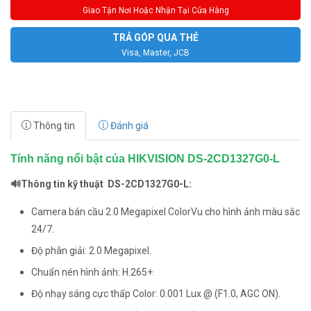
Giao Tận Nơi Hoặc Nhận Tại Cửa Hàng
TRẢ GÓP QUA THẺ
Visa, Master, JCB
Thông tin
Đánh giá
Tính năng nổi bật của HIKVISION DS-2CD1327G0-L
🔊Thông tin kỹ thuật DS-2CD1327G0-L:
Camera bán cầu 2.0 Megapixel ColorVu cho hình ảnh màu sắc
24/7.
Độ phân giải: 2.0 Megapixel.
Chuẩn nén hình ảnh: H.265+.
Độ nhạy sáng cực thấp Color: 0.001 Lux @ (F1.0, AGC ON).