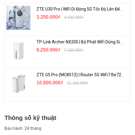
ZTE U30 Pro | WiFi Di Động 5G Tốc Độ Lên Đến 500Mbps, Màn Hình Cảm Ứng
3.250.000₫
4.150.000₫
TP-Link Archer NX200 | Bộ Phát WiFi Dùng Sim 5G Tốc Độ Cao Mới FullBox
6.250.000₫
7.150.000₫
ZTE G5 Pro (MC8512) | Router 5G WiFi7 Be7200 Hỗ Trợ Băng Tần 6Ghz Cực Mạnh
10.800.000₫
11.150.000₫
Thông số kỹ thuật
Bảo hành: 24 tháng