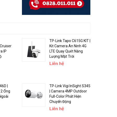
TP-Link Tapo C615G KIT |
Cruiser
Kit Camera An Ninh 4G
a IP
LTE Quay Quét Năng
ộ
Lượng Mặt Trời
Liên hệ
46D |
TP-Link Vigi InSight S345
 2 Ống
| Camera 4MP Outdoor
Ngoài
Full-Color Phát Hiện
Chuyển Động
Liên hệ