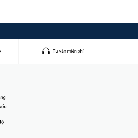
y
Tư vẫn miễn phí
ãng
quốc
độ