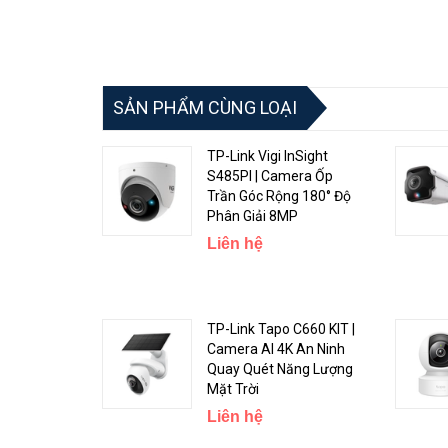
SẢN PHẨM CÙNG LOẠI
TP-Link Vigi InSight
S485PI | Camera Ốp
Trần Góc Rộng 180° Độ
Phân Giải 8MP
Liên hệ
TP-Link Tapo C660 KIT |
Camera AI 4K An Ninh
Quay Quét Năng Lượng
Mặt Trời
Liên hệ