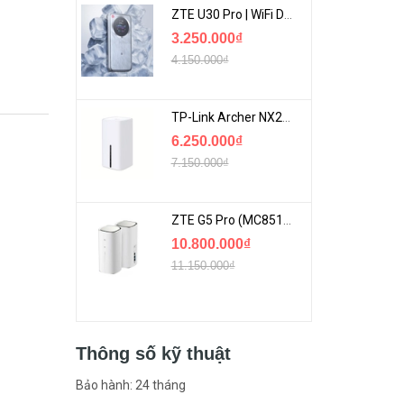
ZTE U30 Pro | WiFi Di Động 5G Tốc Độ Lên Đến 500Mbps, Màn Hình Cảm Ứng
3.250.000₫
4.150.000₫
TP-Link Archer NX200 | Bộ Phát WiFi Dùng Sim 5G Tốc Độ Cao Mới FullBox
6.250.000₫
7.150.000₫
ZTE G5 Pro (MC8512) | Router 5G WiFi7 Be7200 Hỗ Trợ Băng Tần 6Ghz Cực Mạnh
10.800.000₫
11.150.000₫
Thông số kỹ thuật
Bảo hành: 24 tháng