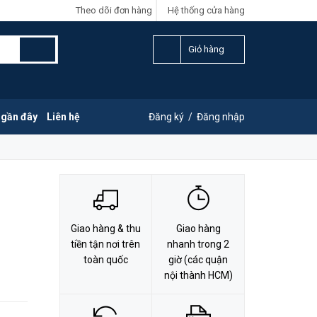
Theo dõi đơn hàng
Hệ thống cửa hàng
LIÊN HỆ ĐẶT HÀNG
Y
0828.011.011
Giỏ hàng
 gần đây
Liên hệ
Đăng ký
/
Đăng nhập
Giao hàng & thu
Giao hàng
tiền tận nơi trên
nhanh trong 2
toàn quốc
giờ (các quận
nội thành HCM)