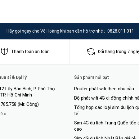
Hãy gọi ngay cho Võ Hoàng khi bạn cần hỗ trợ nhé :
0828.011.011
Thanh toán an toàn
Đổi hàng trong 7 ngà
a sỉ & Đại lý
Sản phẩm nổi bật
12 Lũy Bán Bích, P. Phú Thọ
Router phát wifi theo nhu cầu
 TP. Hồ Chí Minh
Bộ phát wifi 4G di động chính h
.785.758 (Mr. Công)
Tổng hợp các loại sim du lịch 
⭐⭐
tế
Sim 4G du lịch Trung Quốc tốc 
cao
Sim 4G du lịch Nhật Bản giá rẻ