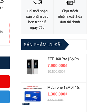
LC-
Đổi mới hoặc
Chịu trách
sản phẩm cao
nhiệm xuất hóa
n
hơn trong 5
đơn tài chính
ngày đầu
iá
SẢN PHẨM ƯU ĐÃI
ZTE U60 Pro | Bộ Phát 5G Cầm Tay Tích Hợp Công Nghệ WiFi 7, Pin 10000mAh
7.900.000₫
10.500.000₫
Mobifone 12MDT150 | Sim Chuyên 4G Mobifone Dung Lượng Cao 500GB/Tháng Gói 1 Năm
1.300.000₫
1.550.000₫