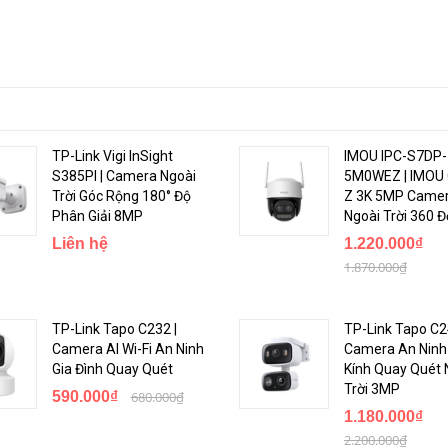
TP-Link Vigi InSight
IMOU IPC-S7DP-
S385PI | Camera Ngoài
5M0WEZ | IMOU 
Trời Góc Rộng 180° Độ
Z 3K 5MP Camer
Phân Giải 8MP
Ngoài Trời 360 Đ
Liên hệ
1.220.000₫
1.870.000₫
TP-Link Tapo C232 |
TP-Link Tapo C2
Camera AI Wi-Fi An Ninh
Camera An Ninh
Gia Đình Quay Quét
Kính Quay Quét 
Trời 3MP
590.000₫
680.000₫
1.180.000₫
2.200.000₫