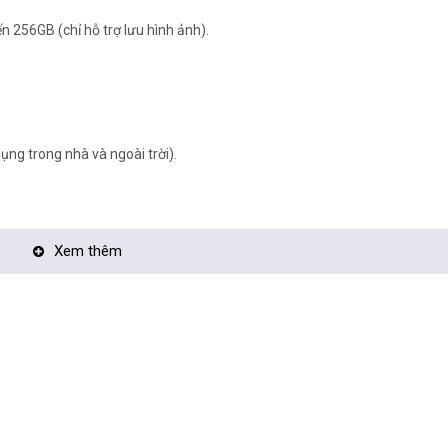
 256GB (chỉ hỗ trợ lưu hình ảnh).
ụng trong nhà và ngoài trời).
>
Xem thêm
era tận nơi:
TẠI ĐÂY