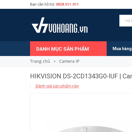
Bạn cần hỗ trợ:
0828.011.011
1.200.000₫
Giá bán:
DANH MỤC SẢN PHẨM
Mua hàng
Trang chủ
Camera IP
HIKVISION DS-2CD1343G0-IUF | Ca
Đánh giá sản phẩm này