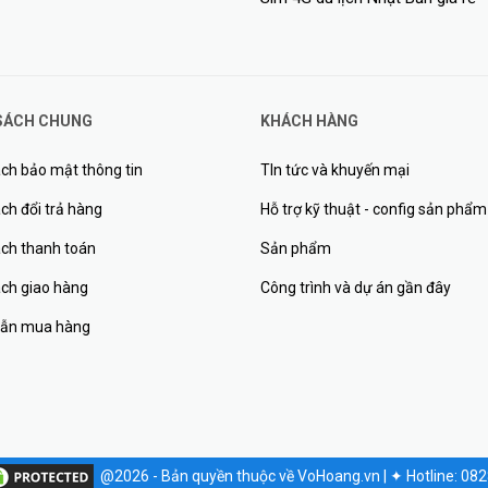
SÁCH CHUNG
KHÁCH HÀNG
ch bảo mật thông tin
TIn tức và khuyến mại
ch đổi trả hàng
Hỗ trợ kỹ thuật - config sản phẩm
ách thanh toán
Sản phẩm
ách giao hàng
Công trình và dự án gần đây
ẫn mua hàng
@2026 - Bản quyền thuộc về VoHoang.vn
|
✦
Hotline: 08