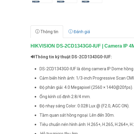
Thông tin
Đánh giá
HIKVISION DS-2CD1343G0-IUF | Camera IP 4
🔊Thông tin kỹ thuật DS-2CD1343G0-IUF:
DS-2CD1343G0-IUF là dòng camera IP Dome hồng n
Cảm biến hình ảnh: 1/3-inch Progressive Scan CM
Độ phân giải: 4.0 Megapixel (2560 × 1440@20fps).
Ống kính cố định 2.8/4 mm.
Độ nhạy sáng Color: 0.028 Lux @ (F2.0, AGC ON).
Tầm quan sát hồng ngoại: Lên đến 30m.
Tiêu chuẩn nén hình ảnh: H.265+, H.265, H.264+, H.
Hỗ trợ micro thu âm.