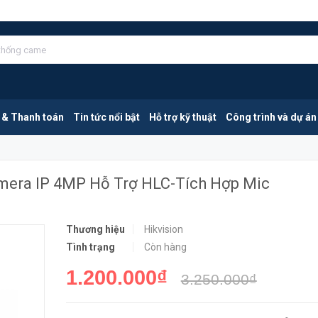
HIKVISION DS-2CD1343G0-IUF | Camera IP 4MP Hỗ Trợ HLC-Tích Hợp Mic
MUA NGA
 & Thanh toán
Tin tức nổi bật
Hỗ trợ kỹ thuật
Công trình và dự án
mera IP 4MP Hỗ Trợ HLC-Tích Hợp Mic
Thương hiệu
Hikvision
Tình trạng
Còn hàng
1.200.000₫
3.250.000₫