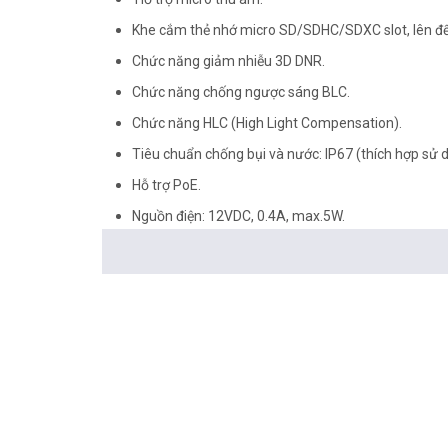
Khe cắm thẻ nhớ micro SD/SDHC/SDXC slot, lên đến
Chức năng giảm nhiễu 3D DNR.
Chức năng chống ngược sáng BLC.
Chức năng HLC (High Light Compensation).
Tiêu chuẩn chống bụi và nước: IP67 (thích hợp sử d
Hỗ trợ PoE.
Nguồn điện: 12VDC, 0.4A, max.5W.
<Hotline: 0828.011.011 - (028)7300.2021 - VoHoang.vn
Tư vấn cách chọn loại camera và dịch vụ lắp đặt cam