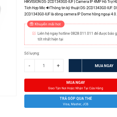
HIKVISION DS-2CD1343G0-IUF | Camera IP 4MP Hỗ Trợ H
Tích Hợp Mic 🔊Thông tin kỹ thuật DS-2CD1343G0-IUF: DS-
2CD1343G0-IUF là dòng camera IP Dome hồng ngoại 4.0
Megapixel. Cảm biến hình ảnh: 1/3-inch Progressive Sca
Khuyến mãi hot
CMOS. Độ phân giải: 4.0 ...
Liên hệ ngay hotline 0828.011.011 để được báo g
tốt nhất hiện tại
Số lượng:
-
+
MUA NGAY
MUA NGAY
Giao Tận Nơi Hoặc Nhận Tại Cửa Hàng
TRẢ GÓP QUA THẺ
Visa, Master, JCB