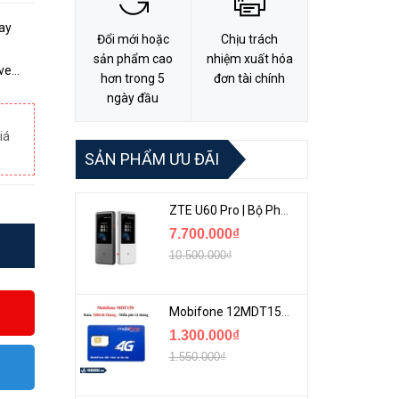
ay
Đổi mới hoặc
Chịu trách
sản phẩm cao
nhiệm xuất hóa
hơn trong 5
đơn tài chính
h:
ngày đầu
iá
SẢN PHẨM ƯU ĐÃI
ZTE U60 Pro | Bộ Phát 5G Cầm Tay Tích Hợp Công Nghệ WiFi 7, Pin 10000mAh
7.700.000₫
10.500.000₫
Mobifone 12MDT150 | Sim Chuyên 4G Mobifone Dung Lượng Cao 500GB/Tháng Gói 1 Năm
1.300.000₫
1.550.000₫