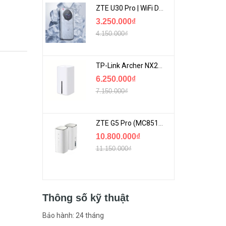
ZTE U30 Pro | WiFi Di Động 5G Tốc Độ Lên Đến 500Mbps, Màn Hình Cảm Ứng
3.250.000₫
4.150.000₫
TP-Link Archer NX200 | Bộ Phát WiFi Dùng Sim 5G Tốc Độ Cao Mới FullBox
6.250.000₫
7.150.000₫
ZTE G5 Pro (MC8512) | Router 5G WiFi7 Be7200 Hỗ Trợ Băng Tần 6Ghz Cực Mạnh
10.800.000₫
11.150.000₫
Thông số kỹ thuật
Bảo hành: 24 tháng