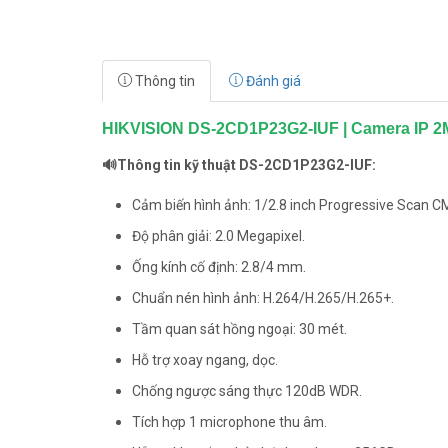
Thông tin
Đánh giá
HIKVISION DS-2CD1P23G2-IUF | Camera IP 2M
🔊Thông tin kỹ thuật DS-2CD1P23G2-IUF:
Cảm biến hình ảnh: 1/2.8 inch Progressive Scan 
Độ phân giải: 2.0 Megapixel.
Ống kính cố định: 2.8/4 mm.
Chuẩn nén hình ảnh: H.264/H.265/H.265+.
Tầm quan sát hồng ngoại: 30 mét.
Hỗ trợ xoay ngang, dọc.
Chống ngược sáng thực 120dB WDR.
Tích hợp 1 microphone thu âm.