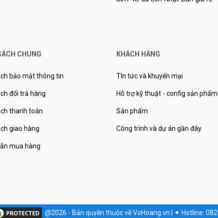
SÁCH CHUNG
KHÁCH HÀNG
ch bảo mật thông tin
TIn tức và khuyến mại
ch đổi trả hàng
Hỗ trợ kỹ thuật - config sản phẩm
ách thanh toán
Sản phẩm
ách giao hàng
Công trình và dự án gần đây
ẫn mua hàng
@2026 - Bản quyền thuộc về VoHoang.vn
|
✦
Hotline: 08