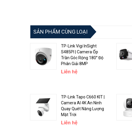
SẢN PHẨM CÙNG LOẠI
TP-Link Vigi InSight
S485PI | Camera Ốp
Trần Góc Rộng 180° Độ
Phân Giải 8MP
Liên hệ
TP-Link Tapo C660 KIT |
Camera AI 4K An Ninh
Quay Quét Năng Lượng
Mặt Trời
Liên hệ