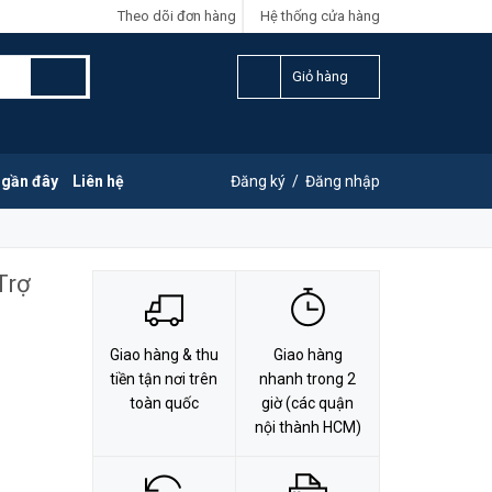
Theo dõi đơn hàng
Hệ thống cửa hàng
LIÊN HỆ ĐẶT HÀNG
Y
0828.011.011
Giỏ hàng
 gần đây
Liên hệ
Đăng ký
/
Đăng nhập
Trợ
Giao hàng & thu
Giao hàng
tiền tận nơi trên
nhanh trong 2
toàn quốc
giờ (các quận
nội thành HCM)