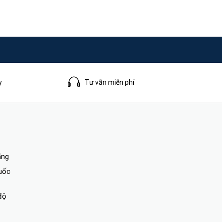
y
Tư vẫn miễn phí
ãng
quốc
độ