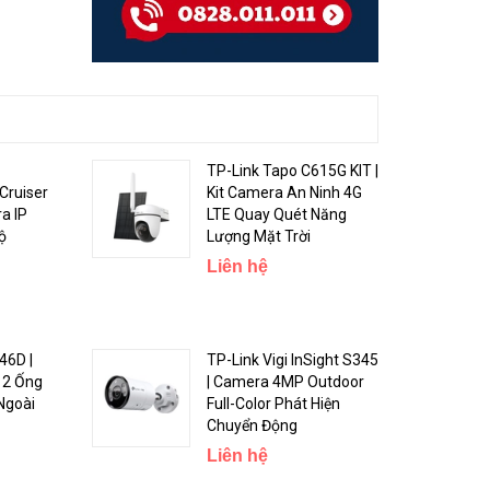
TP-Link Tapo C615G KIT |
Cruiser
Kit Camera An Ninh 4G
a IP
LTE Quay Quét Năng
ộ
Lượng Mặt Trời
Liên hệ
46D |
TP-Link Vigi InSight S345
 2 Ống
| Camera 4MP Outdoor
Ngoài
Full-Color Phát Hiện
Chuyển Động
Liên hệ