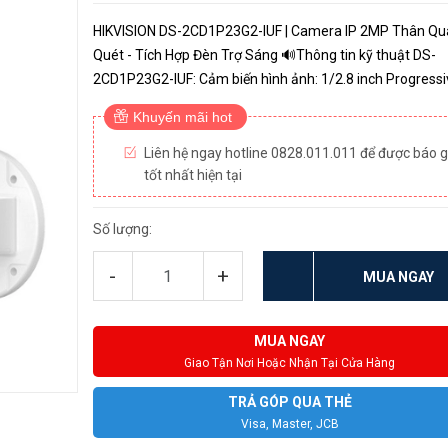
HIKVISION DS-2CD1P23G2-IUF | Camera IP 2MP Thân Qu
Quét - Tích Hợp Đèn Trợ Sáng 🔊Thông tin kỹ thuật DS-
2CD1P23G2-IUF: Cảm biến hình ảnh: 1/2.8 inch Progressive
Scan CMOS. Độ phân giải: 2.0 Megapixel. Ống kính cố địn
Khuyến mãi hot
2.8/4 mm. Chuẩn nén ...
Liên hệ ngay hotline 0828.011.011 để được báo g
tốt nhất hiện tại
Số lượng:
-
+
MUA NGAY
MUA NGAY
Giao Tận Nơi Hoặc Nhận Tại Cửa Hàng
TRẢ GÓP QUA THẺ
Visa, Master, JCB