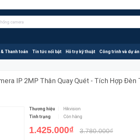
HIKVISION DS-2CD1P23G2-IUF | Camera IP 2MP Thân Quay Quét - Tích Hợp Đèn Trợ Sáng
MUA NGA
 & Thanh toán
Tin tức nổi bật
Hỗ trợ kỹ thuật
Công trình và dự án
mera IP 2MP Thân Quay Quét - Tích Hợp Đèn 
Thương hiệu
Hikvision
Tình trạng
Còn hàng
1.425.000₫
3.780.000₫