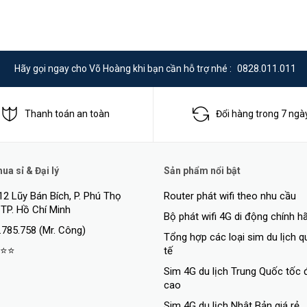
Hãy gọi ngay cho Võ Hoàng khi bạn cần hỗ trợ nhé :
0828.011.011
Thanh toán an toàn
Đổi hàng trong 7 ngà
a sỉ & Đại lý
Sản phẩm nổi bật
12 Lũy Bán Bích, P. Phú Thọ
Router phát wifi theo nhu cầu
 TP. Hồ Chí Minh
Bộ phát wifi 4G di động chính h
.785.758 (Mr. Công)
Tổng hợp các loại sim du lịch 
⭐⭐
tế
Sim 4G du lịch Trung Quốc tốc 
cao
Sim 4G du lịch Nhật Bản giá rẻ