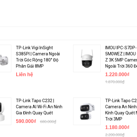
TP-Link Vigi InSight
IMOU IPC-S7DP-
S385PI | Camera Ngoài
5M0WEZ | IMOU 
Trời Góc Rộng 180° Độ
Z 3K 5MP Camer
Phân Giải 8MP
Ngoài Trời 360 Đ
Liên hệ
1.220.000₫
1.870.000₫
TP-Link Tapo C232 |
TP-Link Tapo C2
Camera AI Wi-Fi An Ninh
Camera An Ninh
Gia Đình Quay Quét
Kính Quay Quét 
Trời 3MP
590.000₫
680.000₫
1.180.000₫
2.200.000₫