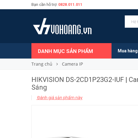
Bạn cần hỗ trợ:
0828.011.011
1.425.000₫
Giá bán:
DANH MỤC SẢN PHẨM
Mua hàng
Trang chủ
Camera IP
HIKVISION DS-2CD1P23G2-IUF | Ca
Sáng
Đánh giá sản phẩm này