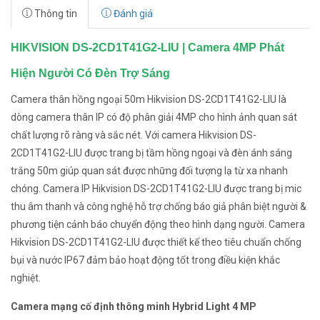
Thông tin
Đánh giá
HIKVISION DS-2CD1T41G2-LIU | Camera 4MP Phát
Hiện Người Có Đèn Trợ Sáng
Camera thân hồng ngoại 50m Hikvision DS-2CD1T41G2-LIU là
dòng camera thân IP có độ phân giải 4MP cho hình ảnh quan sát
chất lượng rõ ràng và sắc nét. Với camera Hikvision DS-
2CD1T41G2-LIU được trang bị tầm hồng ngoại và đèn ánh sáng
trắng 50m giúp quan sát được những đối tượng lạ từ xa nhanh
chóng. Camera IP Hikvision DS-2CD1T41G2-LIU được trang bị mic
thu âm thanh và công nghệ hỗ trợ chống báo giả phân biệt người &
phương tiện cảnh báo chuyển động theo hình dạng người. Camera
Hikvision DS-2CD1T41G2-LIU được thiết kế theo tiêu chuẩn chống
bụi và nước IP67 đảm bảo hoạt động tốt trong điều kiện khắc
nghiệt.
Camera mạng cố định thông minh Hybrid Light 4 MP