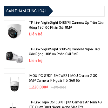
SẢN PHẨM CÙNG LOẠI
TP-Link Vigi InSight S485PI | Camera Ốp Trần Góc
Rộng 180° Độ Phân Giải 8MP
Liên hệ
TP-Link Vigi InSight S385PI | Camera Ngoài Trời
Góc Rộng 180° Độ Phân Giải 8MP
Liên hệ
IMOU IPC-S7DP-5M0WEZ | IMOU Cruiser Z 3K
5MP Camera IP Ngoài Trời 360 Độ
1.220.000₫
1.870.000₫
TP-Link Tapo C615G KIT | Kit Camera An Ninh 4G
LTE Quay Quét Năng Lượng Mặt Trời