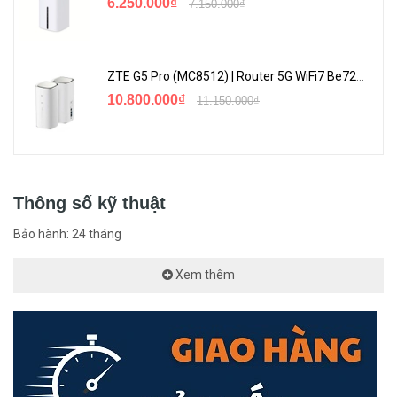
6.250.000₫
7.150.000₫
ZTE G5 Pro (MC8512) | Router 5G WiFi7 Be7200 Hỗ Trợ Băng Tần 6Ghz Cực Mạnh
10.800.000₫
11.150.000₫
Thông số kỹ thuật
Bảo hành: 24 tháng
Xem thêm