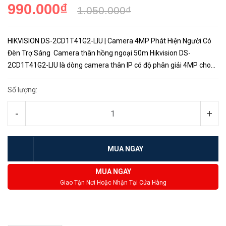
990.000₫
1.050.000₫
HIKVISION DS-2CD1T41G2-LIU | Camera 4MP Phát Hiện Người Có
Đèn Trợ Sáng Camera thân hồng ngoại 50m Hikvision DS-
2CD1T41G2-LIU là dòng camera thân IP có độ phân giải 4MP cho
hình ảnh quan sát chất lượng rõ ràng và sắc nét. Với camera
Hikvisio...
Số lượng:
-
+
MUA NGAY
MUA NGAY
Giao Tận Nơi Hoặc Nhận Tại Cửa Hàng