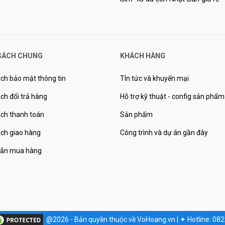
SÁCH CHUNG
KHÁCH HÀNG
ch bảo mật thông tin
TIn tức và khuyến mại
ch đổi trả hàng
Hỗ trợ kỹ thuật - config sản phẩm
ách thanh toán
Sản phẩm
ách giao hàng
Công trình và dự án gần đây
ẫn mua hàng
@2026 - Bản quyền thuộc về VoHoang.vn
|
✦
Hotline: 08