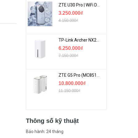
ZTE U30 Pro | WiFi Di Động 5G Tốc Độ Lên Đến 500Mbps, Màn Hình Cảm Ứng
3.250.000₫
4.150.000₫
TP-Link Archer NX200 | Bộ Phát WiFi Dùng Sim 5G Tốc Độ Cao Mới FullBox
6.250.000₫
7.150.000₫
ZTE G5 Pro (MC8512) | Router 5G WiFi7 Be7200 Hỗ Trợ Băng Tần 6Ghz Cực Mạnh
10.800.000₫
11.150.000₫
Thông số kỹ thuật
Bảo hành: 24 tháng