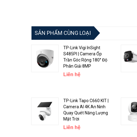
SẢN PHẨM CÙNG LOẠI
TP-Link Vigi InSight
S485PI | Camera Ốp
Trần Góc Rộng 180° Độ
Phân Giải 8MP
Liên hệ
TP-Link Tapo C660 KIT |
Camera AI 4K An Ninh
Quay Quét Năng Lượng
Mặt Trời
Liên hệ