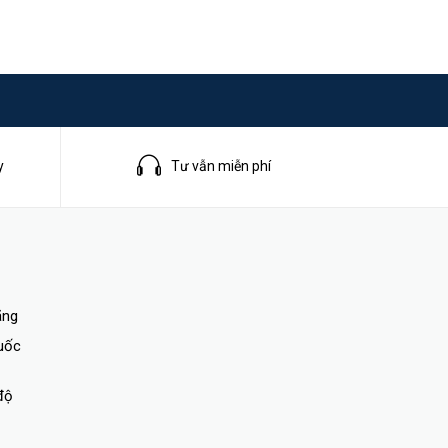
y
Tư vẫn miễn phí
ãng
quốc
độ