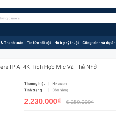
HIKVISION DS-2CD2083G2-IU | Camera IP AI 4K-Tích Hợp Mic Và Thẻ Nhớ
MUA NGA
 & Thanh toán
Tin tức nổi bật
Hỗ trợ kỹ thuật
Công trình và dự án
ra IP AI 4K-Tích Hợp Mic Và Thẻ Nhớ
Thương hiệu
Hikvision
Tình trạng
Còn hàng
2.230.000₫
6.250.000₫