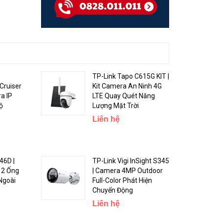
TP-Link Tapo C615G KIT |
Cruiser
Kit Camera An Ninh 4G
a IP
LTE Quay Quét Năng
ộ
Lượng Mặt Trời
Liên hệ
46D |
TP-Link Vigi InSight S345
 2 Ống
| Camera 4MP Outdoor
Ngoài
Full-Color Phát Hiện
Chuyển Động
Liên hệ