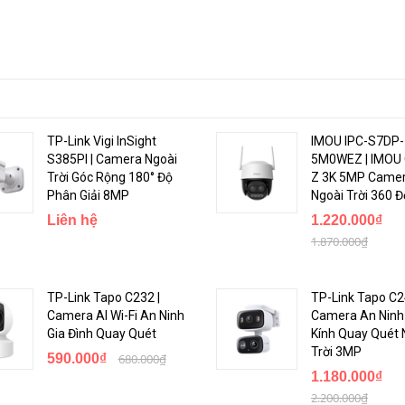
TP-Link Vigi InSight
IMOU IPC-S7DP-
S385PI | Camera Ngoài
5M0WEZ | IMOU 
Trời Góc Rộng 180° Độ
Z 3K 5MP Camer
Phân Giải 8MP
Ngoài Trời 360 Đ
Liên hệ
1.220.000₫
1.870.000₫
TP-Link Tapo C232 |
TP-Link Tapo C2
Camera AI Wi-Fi An Ninh
Camera An Ninh
Gia Đình Quay Quét
Kính Quay Quét 
Trời 3MP
590.000₫
680.000₫
1.180.000₫
2.200.000₫