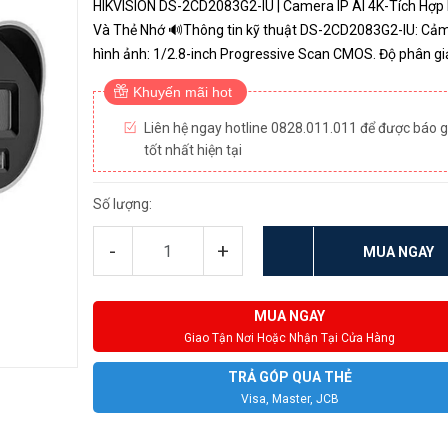
HIKVISION DS-2CD2083G2-IU | Camera IP AI 4K-Tích Hợp
Và Thẻ Nhớ 🔊Thông tin kỹ thuật DS-2CD2083G2-IU: Cảm biến
hình ảnh: 1/2.8-inch Progressive Scan CMOS. Độ phân giả
Megapixel. Ống kính cố định: 4mm (đặt hàng 2.8/6mm).
Khuyến mãi hot
quan sá...
Liên hệ ngay hotline 0828.011.011 để được báo g
tốt nhất hiện tại
Số lượng:
-
+
MUA NGAY
MUA NGAY
Giao Tận Nơi Hoặc Nhận Tại Cửa Hàng
TRẢ GÓP QUA THẺ
Visa, Master, JCB