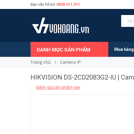
Bạn cần hỗ trợ:
0828.011.011
2.230.000₫
Giá bán:
DANH MỤC SẢN PHẨM
Mua hàng
Trang chủ
Camera IP
HIKVISION DS-2CD2083G2-IU | Came
Đánh giá sản phẩm này