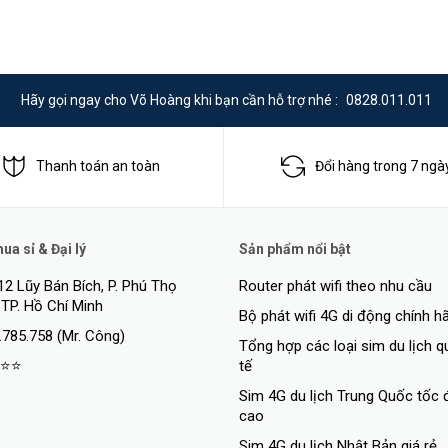
Hãy gọi ngay cho Võ Hoàng khi bạn cần hỗ trợ nhé :
0828.011.011
Thanh toán an toàn
Đổi hàng trong 7 ngà
a sỉ & Đại lý
Sản phẩm nổi bật
12 Lũy Bán Bích, P. Phú Thọ
Router phát wifi theo nhu cầu
 TP. Hồ Chí Minh
Bộ phát wifi 4G di động chính h
.785.758 (Mr. Công)
Tổng hợp các loại sim du lịch 
⭐⭐
tế
Sim 4G du lịch Trung Quốc tốc 
cao
Sim 4G du lịch Nhật Bản giá rẻ