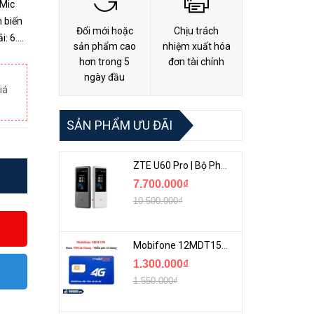
 Mic
Đổi mới hoặc
Chịu trách
i: 6.0
sản phẩm cao
nhiệm xuất hóa
 Tầm
hơn trong 5
đơn tài chính
ngày đầu
iá
SẢN PHẨM ƯU ĐÃI
ZTE U60 Pro | Bộ Phát 5G Cầm Tay Tích Hợp Công Nghệ WiFi 7, Pin 10000mAh
7.700.000₫
10.500.000₫
Mobifone 12MDT150 | Sim Chuyên 4G Mobifone Dung Lượng Cao 500GB/Tháng Gói 1 Năm
1.300.000₫
1.550.000₫