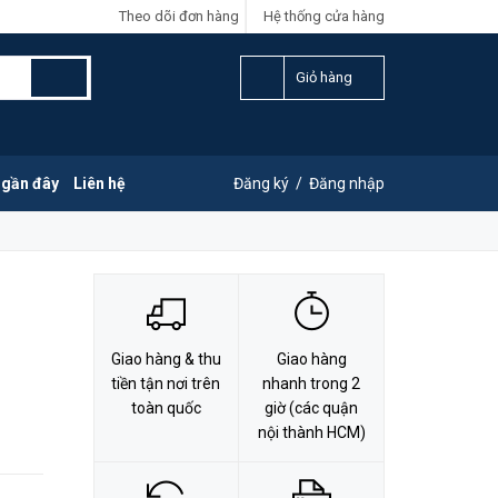
Theo dõi đơn hàng
Hệ thống cửa hàng
LIÊN HỆ ĐẶT HÀNG
Y
0828.011.011
Giỏ hàng
 gần đây
Liên hệ
Đăng ký
/
Đăng nhập
Giao hàng & thu
Giao hàng
tiền tận nơi trên
nhanh trong 2
toàn quốc
giờ (các quận
nội thành HCM)