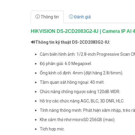
Thông tin
Đánh giá
HIKVISION DS-2CD2083G2-IU | Camera IP AI 
🔊Thông tin kỹ thuật DS-2CD2083G2-IU:
Cảm biến hình ảnh: 1/2.8-inch Progressive Scan 
Độ phân giải: 6.0 Megapixel.
Ống kính cố định: 4mm (đặt hàng 2.8/6mm).
Tầm quan sát hồng ngoại: 40 mét.
Chức năng chống ngược sáng 120dB WDR.
Hỗ trợ các chức năng AGC, BLC, 3D DNR, HLC.
Tính năng thông minh: Phát hiện xâm nhập, trèo rà
Khe cắm thẻ nhớ microSD 256GB (max).
Tích hợp mic.