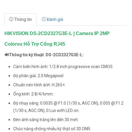
Thông tin
Đánh giá
HIKVISION DS-2CD2327G3E-L | Camera IP 2MP
Colorvu Hỗ Trợ Cổng RJ45
🔊Thông tin kỹ thuật DS-2CD2327G3E-L:
Cảm biến hình ảnh: 1/2.8 inch progressive scan CMOS.
Độ phân giải: 2.0 Megapixel.
Chuẩn nén hình ảnh: H.265+.
Ống kính: 2.8/4/6mm.
Độ nhạy sáng: 0.0035 @ F1.0 (1/30 s, AGC ON), 0.005 @ F1.2
(1/30 s, AGC ON), 0 Lux with LED on.
Đèn ánh sáng trắng lên đến 30 mét.
Chức năng chống nhiễu kỹ thật số 3D DNR.