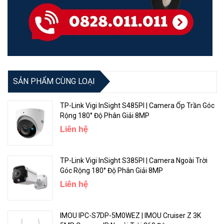
SẢN PHẨM CÙNG LOẠI
TP-Link Vigi InSight S485PI | Camera Ốp Trần Góc
Rộng 180° Độ Phân Giải 8MP
Liên hệ
TP-Link Vigi InSight S385PI | Camera Ngoài Trời
Góc Rộng 180° Độ Phân Giải 8MP
Liên hệ
IMOU IPC-S7DP-5M0WEZ | IMOU Cruiser Z 3K