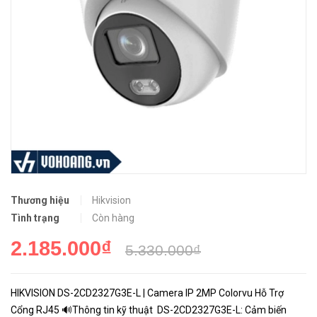
Thương hiệu
Hikvision
Tình trạng
Còn hàng
2.185.000₫
5.330.000₫
HIKVISION DS-2CD2327G3E-L | Camera IP 2MP Colorvu Hỗ Trợ
Cổng RJ45 🔊Thông tin kỹ thuật DS-2CD2327G3E-L: Cảm biến