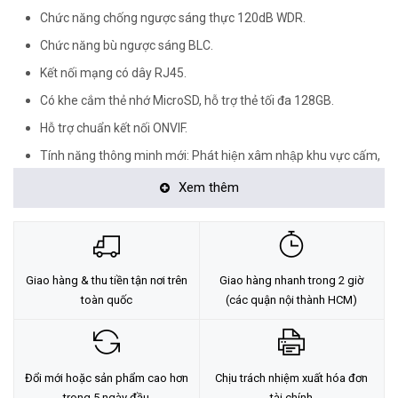
Chức năng chống ngược sáng thực 120dB WDR.
Chức năng bù ngược sáng BLC.
Kết nối mạng có dây RJ45.
Có khe cắm thẻ nhớ MicroSD, hỗ trợ thẻ tối đa 128GB.
Hỗ trợ chuẩn kết nối ONVIF.
Tính năng thông minh mới: Phát hiện xâm nhập khu vực cấm,
vượt hàng rào ảo, vùng đi vào, vùng đi ra, lọc báo động giả,
Xem thêm
phân biệt người, phương tiện.
Dễ dàng giám sát qua điện thoại di động, iPad, iPhone…
App điện thoại miễn phí Hik-Connect.
Giao hàng & thu tiền tận nơi trên
Giao hàng nhanh trong 2 giờ
Hỗ trợ cấp nguồn qua mạng PoE (Power over Ethernet).
toàn quốc
(các quận nội thành HCM)
Tiêu chuẩn chống bụi và nước: IP67 (thích hợp sử dụng trong
nhà và ngoài trời).
Dải nhiệt hoạt động rộng: -30°~60°.
Đổi mới hoặc sản phẩm cao hơn
Chịu trách nhiệm xuất hóa đơn
Nguồn điện: 12VDC hoặc PoE (802.3af).
trong 5 ngày đầu
tài chính