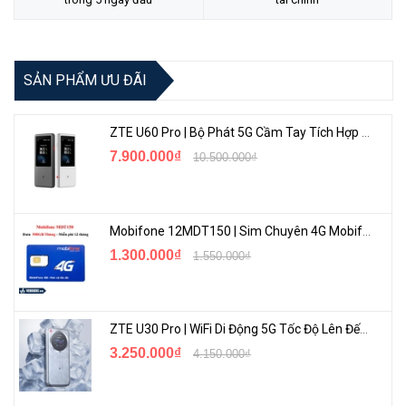
<Hotline: 0828.011.011 - (028)7300.2021 - VoHoang.vn>
Tư vấn cách chọn loại camera và dịch vụ lắp đặt camera tận nơi:
TẠI ĐÂY
SẢN PHẨM ƯU ĐÃI
ZTE U60 Pro | Bộ Phát 5G Cầm Tay Tích Hợp Công Nghệ WiFi 7, Pin 10000mAh
7.900.000₫
10.500.000₫
Mobifone 12MDT150 | Sim Chuyên 4G Mobifone Dung Lượng Cao 500GB/Tháng Gói 1 Năm
1.300.000₫
1.550.000₫
ZTE U30 Pro | WiFi Di Động 5G Tốc Độ Lên Đến 500Mbps, Màn Hình Cảm Ứng
3.250.000₫
4.150.000₫