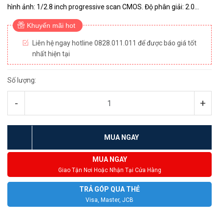
hình ảnh: 1/2.8 inch progressive scan CMOS. Độ phân giải: 2.0
Megapixel. Chuẩn nén hình ảnh: H.265+. Ống kính: 2.8/4/6m...
Khuyến mãi hot
Liên hệ ngay hotline 0828.011.011 để được báo giá tốt
nhất hiện tại
Số lượng:
-
+
MUA NGAY
MUA NGAY
Giao Tận Nơi Hoặc Nhận Tại Cửa Hàng
TRẢ GÓP QUA THẺ
Visa, Master, JCB