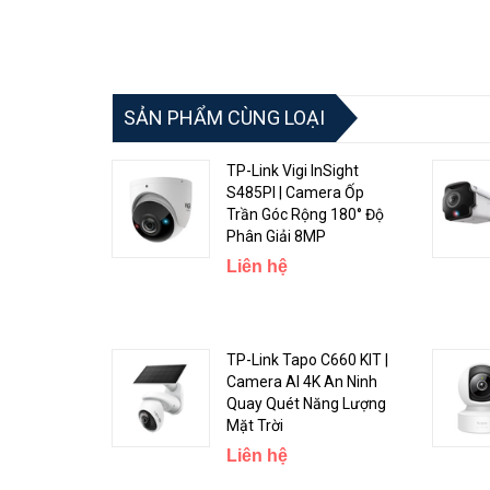
SẢN PHẨM CÙNG LOẠI
TP-Link Vigi InSight
S485PI | Camera Ốp
Trần Góc Rộng 180° Độ
Phân Giải 8MP
Liên hệ
TP-Link Tapo C660 KIT |
Camera AI 4K An Ninh
Quay Quét Năng Lượng
Mặt Trời
Liên hệ