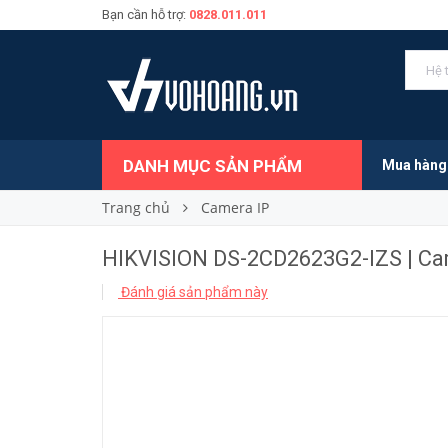
Bạn cần hỗ trợ:
0828.011.011
3.685.000₫
Giá bán:
DANH MỤC SẢN PHẨM
Mua hàng
Trang chủ
Camera IP
HIKVISION DS-2CD2623G2-IZS | Ca
Đánh giá sản phẩm này