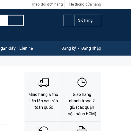
Theo dõi đơn hàng
Hệ thống cửa hàng
LIÊN HỆ ĐẶT HÀNG
Y
0828.011.011
Giỏ hàng
 gần đây
Liên hệ
Đăng ký
/
Đăng nhập
Giao hàng & thu
Giao hàng
tiền tận nơi trên
nhanh trong 2
toàn quốc
giờ (các quận
nội thành HCM)