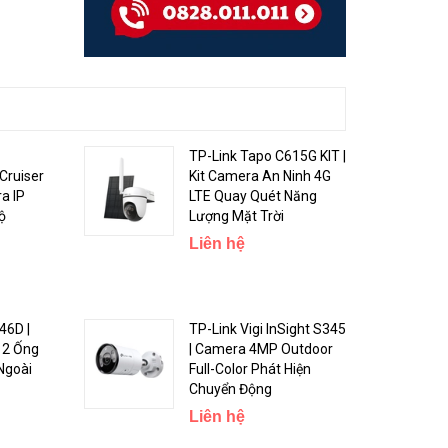
TP-Link Tapo C615G KIT |
Cruiser
Kit Camera An Ninh 4G
a IP
LTE Quay Quét Năng
ộ
Lượng Mặt Trời
Liên hệ
46D |
TP-Link Vigi InSight S345
 2 Ống
| Camera 4MP Outdoor
Ngoài
Full-Color Phát Hiện
Chuyển Động
Liên hệ