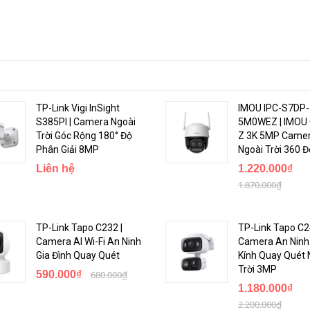
TP-Link Vigi InSight
IMOU IPC-S7DP-
S385PI | Camera Ngoài
5M0WEZ | IMOU 
Trời Góc Rộng 180° Độ
Z 3K 5MP Camer
Phân Giải 8MP
Ngoài Trời 360 Đ
Liên hệ
1.220.000₫
1.870.000₫
TP-Link Tapo C232 |
TP-Link Tapo C2
Camera AI Wi-Fi An Ninh
Camera An Ninh
Gia Đình Quay Quét
Kính Quay Quét 
Trời 3MP
590.000₫
680.000₫
1.180.000₫
2.200.000₫