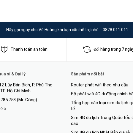
Hãy gọi ngay cho Võ Hoàng khi bạn cần hỗ trợ nhé :
0828.011.011
Thanh toán an toàn
Đổi hàng trong 7 ngà
a sỉ & Đại lý
Sản phẩm nổi bật
12 Lũy Bán Bích, P. Phú Thọ
Router phát wifi theo nhu cầu
 TP. Hồ Chí Minh
Bộ phát wifi 4G di động chính h
.785.758 (Mr. Công)
Tổng hợp các loại sim du lịch 
⭐⭐
tế
Sim 4G du lịch Trung Quốc tốc 
cao
Sim 4G du lịch Nhật Bản giá rẻ