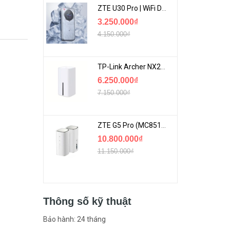
ZTE U30 Pro | WiFi Di Động 5G Tốc Độ Lên Đến 500Mbps, Màn Hình Cảm Ứng
3.250.000₫
4.150.000₫
TP-Link Archer NX200 | Bộ Phát WiFi Dùng Sim 5G Tốc Độ Cao Mới FullBox
6.250.000₫
7.150.000₫
ZTE G5 Pro (MC8512) | Router 5G WiFi7 Be7200 Hỗ Trợ Băng Tần 6Ghz Cực Mạnh
10.800.000₫
11.150.000₫
Thông số kỹ thuật
Bảo hành: 24 tháng