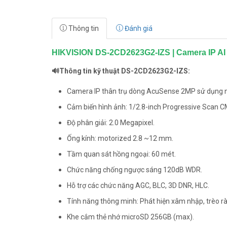
Thông tin
Đánh giá
HIKVISION DS-2CD2623G2-IZS | Camera IP AI
🔊Thông tin kỹ thuật DS-2CD2623G2-IZS:
Camera IP thân trụ dòng AcuSense 2MP sử dụng ngo
Cảm biến hình ảnh: 1/2.8-inch Progressive Scan 
Độ phân giải: 2.0 Megapixel.
Ống kính: motorized 2.8 ~12 mm.
Tầm quan sát hồng ngoại: 60 mét.
Chức năng chống ngược sáng 120dB WDR.
Hỗ trợ các chức năng AGC, BLC, 3D DNR, HLC.
Tính năng thông minh: Phát hiện xâm nhập, trèo rà
Khe cắm thẻ nhớ microSD 256GB (max).