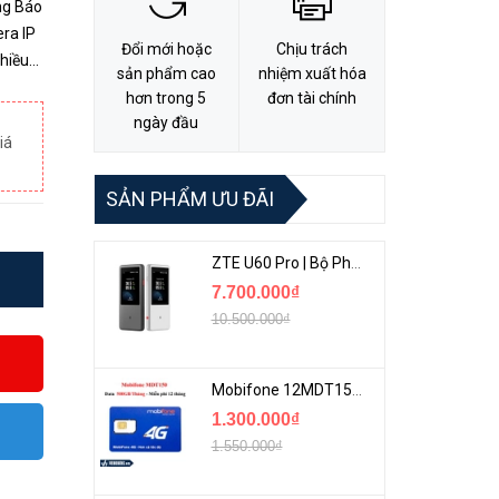
ng Báo
Đổi mới hoặc
Chịu trách
hiều
sản phẩm cao
nhiệm xuất hóa
hơn trong 5
đơn tài chính
ngày đầu
iá
SẢN PHẨM ƯU ĐÃI
ZTE U60 Pro | Bộ Phát 5G Cầm Tay Tích Hợp Công Nghệ WiFi 7, Pin 10000mAh
7.700.000₫
10.500.000₫
Mobifone 12MDT150 | Sim Chuyên 4G Mobifone Dung Lượng Cao 500GB/Tháng Gói 1 Năm
1.300.000₫
1.550.000₫