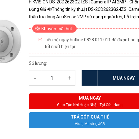
HIKVISION DS-2CD2623G2-IZS | Camera IP AI 2MP - Chố
Động Giả 🔊Thông tin kỹ thuật DS-2CD2623G2-IZS: Camera IP
thân trụ dòng AcuSense 2MP sử dụng ngoài trời, hỗ trợ n
tính năng thông minh. Cảm biến hình ảnh: 1/2.8-inch
Khuyến mãi hot
Progressive S...
Liên hệ ngay hotline 0828.011.011 để được báo g
tốt nhất hiện tại
Số lượng:
-
+
MUA NGAY
MUA NGAY
Giao Tận Nơi Hoặc Nhận Tại Cửa Hàng
TRẢ GÓP QUA THẺ
Visa, Master, JCB