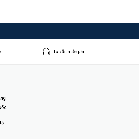
y
Tư vẫn miễn phí
ãng
quốc
độ