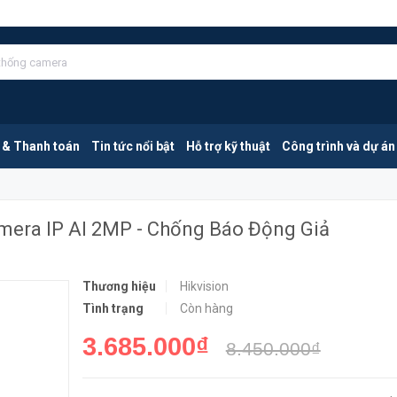
HIKVISION DS-2CD2623G2-IZS | Camera IP AI 2MP - Chống Báo Động Giả
MUA NGA
 & Thanh toán
Tin tức nổi bật
Hỗ trợ kỹ thuật
Công trình và dự án
mera IP AI 2MP - Chống Báo Động Giả
Thương hiệu
Hikvision
Tình trạng
Còn hàng
3.685.000₫
8.450.000₫