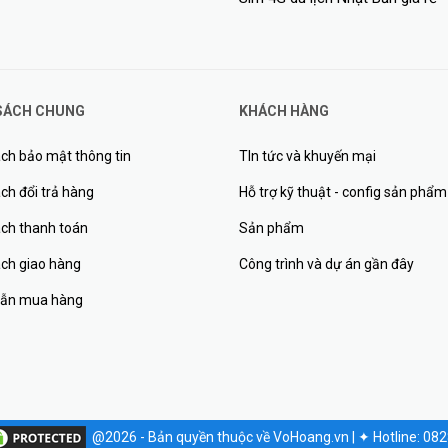
SÁCH CHUNG
KHÁCH HÀNG
ch bảo mật thông tin
TIn tức và khuyến mại
ch đổi trả hàng
Hỗ trợ kỹ thuật - config sản phẩm
ách thanh toán
Sản phẩm
ách giao hàng
Công trình và dự án gần đây
ẫn mua hàng
@2026 - Bản quyền thuộc về VoHoang.vn
|
✦
Hotline: 08