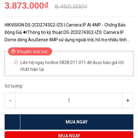
3.873.000₫
8.450.000₫
HIKVISION DS-2CD2743G2-IZS | Camera IP AI 4MP - Chống Báo
Động Giả 🔊Thông tin kỹ thuật DS-2CD2743G2-IZS: Camera IP
Dome dòng AcuSense 4MP sử dụng ngoài trời, hỗ trợ nhiều tính
năng thông minh. Cảm biến hình ảnh: 1/3-inch Progressive Scan
Khuyến mãi hot
CM...
Liên hệ ngay hotline 0828.011.011 để được báo giá tốt
nhất hiện tại
Số lượng:
-
+
MUA NGAY
MUA NGAY