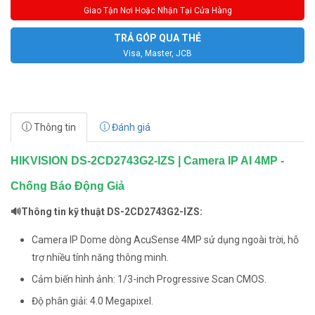
Giao Tận Nơi Hoặc Nhận Tại Cửa Hàng
TRẢ GÓP QUA THẺ
Visa, Master, JCB
Thông tin
Đánh giá
HIKVISION DS-2CD2743G2-IZS | Camera IP AI 4MP -
Chống Báo Động Giả
🔊Thông tin kỹ thuật DS-2CD2743G2-IZS:
Camera IP Dome dòng AcuSense 4MP sử dụng ngoài trời, hỗ
trợ nhiều tính năng thông minh.
Cảm biến hình ảnh: 1/3-inch Progressive Scan CMOS.
Độ phân giải: 4.0 Megapixel.