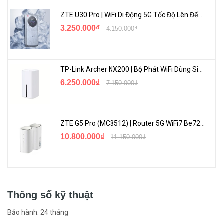
ZTE U30 Pro | WiFi Di Động 5G Tốc Độ Lên Đến 500Mbps, Màn Hình Cảm Ứng
3.250.000₫
4.150.000₫
TP-Link Archer NX200 | Bộ Phát WiFi Dùng Sim 5G Tốc Độ Cao Mới FullBox
6.250.000₫
7.150.000₫
ZTE G5 Pro (MC8512) | Router 5G WiFi7 Be7200 Hỗ Trợ Băng Tần 6Ghz Cực Mạnh
10.800.000₫
11.150.000₫
Thông số kỹ thuật
Bảo hành: 24 tháng