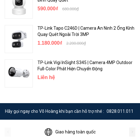
590.000₫
680.000₫
TP-Link Tapo C246D | Camera An Ninh 2 Ống Kính
Quay Quét Ngoài Trời 3MP
1.180.000₫
2.200.000₫
TP-Link Vigi InSight S345 | Camera 4MP Outdoor
Full-Color Phát Hiện Chuyển Động
Liên hệ
Hãy gọi ngay cho Võ Hoàng khi bạn cần hỗ trợ nhé :
0828.011.011
Giao hàng toàn quốc