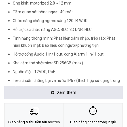
Ống kính: motorized 2.8 ~12 mm.
Tầm quan sát hồng ngoại: 40 mét.
Chức năng chống ngược sáng 120dB WDR.
Hỗ trợ các chức năng AGC, BLC, 3D DNR, HLC.
Tính năng thông minh: Phát hiện xâm nhập, trèo rào; Phát
hiện khuôn mặt; Báo hiệu con người/phương tiện.
Hỗ trợ cổng Audio 1 in/1 out, cổng Alarm 1 in/ 1 out.
Khe cắm thẻ nhớ microSD 256GB (max).
Nguồn điện: 12VDC, PoE.
Tiêu chuẩn chống bụi và nước: IP67 (thích hợp sử dụng trong
nhà và ngoài trời).
Xem thêm
Tiêu chuẩn chống va đập: IK10.
<Hotline: 0828.011.011 - (028)7300.2021 - VoHoang.vn>
Tư vấn cách chọn loại camera và dịch vụ lắp đặt camera tận nơi:
Giao hàng & thu tiền tận nơi trên
Giao hàng nhanh trong 2 giờ
TẠI ĐÂY