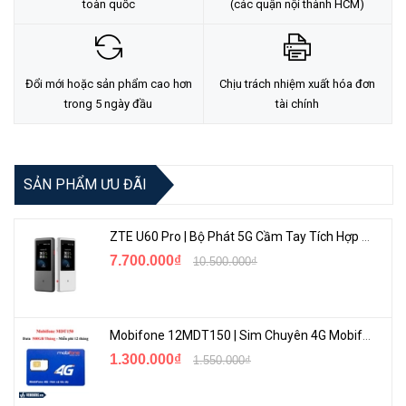
toàn quốc
(các quận nội thành HCM)
Đổi mới hoặc sản phẩm cao hơn
Chịu trách nhiệm xuất hóa đơn
trong 5 ngày đầu
tài chính
SẢN PHẨM ƯU ĐÃI
ZTE U60 Pro | Bộ Phát 5G Cầm Tay Tích Hợp Công Nghệ WiFi 7, Pin 10000mAh
7.700.000₫
10.500.000₫
Mobifone 12MDT150 | Sim Chuyên 4G Mobifone Dung Lượng Cao 500GB/Tháng Gói 1 Năm
1.300.000₫
1.550.000₫