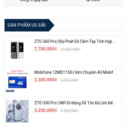
SẢN PHẨM ƯU ĐÃI
ZTE U60 Pro | Bộ Phát 5G Cầm Tay Tích Hợp Công Nghệ WiFi 7, Pin 10000mAh
7.700.000₫
10.500.000₫
Mobifone 12MDT150 | Sim Chuyên 4G Mobifone Dung Lượng Cao 500GB/Tháng Gói 1 Năm
1.300.000₫
1.550.000₫
ZTE U30 Pro | WiFi Di Động 5G Tốc Độ Lên Đến 500Mbps, Màn Hình Cảm Ứng
3.250.000₫
4.150.000₫