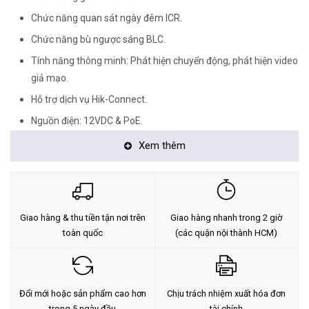
Chức năng quan sát ngày đêm ICR.
Chức năng bù ngược sáng BLC.
Tính năng thông minh: Phát hiện chuyển động, phát hiện video
giả mạo.
Hỗ trợ dịch vụ Hik-Connect.
Nguồn điện: 12VDC & PoE.
Tiêu chuẩn chống bụi và nước: IP67 (thích hợp sử dụng trong
Xem thêm
nhà và ngoài trời).
Hỗ trợ tên miền Cameraddns.
<Hotline: 0828.011.011 - (028)7300.2021 - VoHoang.vn>
Giao hàng & thu tiền tận nơi trên
Giao hàng nhanh trong 2 giờ
Tư vấn cách chọn loại camera và dịch vụ lắp đặt camera tận nơi:
toàn quốc
(các quận nội thành HCM)
TẠI ĐÂY
Đổi mới hoặc sản phẩm cao hơn
Chịu trách nhiệm xuất hóa đơn
trong 5 ngày đầu
tài chính