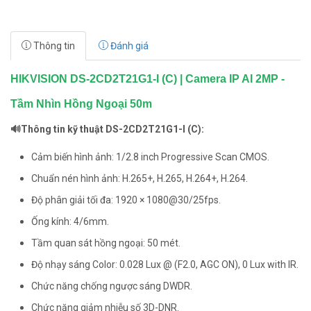
Thông tin
Đánh giá
HIKVISION DS-2CD2T21G1-I (C) | Camera IP AI 2MP -
Tầm Nhìn Hồng Ngoại 50m
🔊Thông tin kỹ thuật DS-2CD2T21G1-I (C):
Cảm biến hình ảnh: 1/2.8 inch Progressive Scan CMOS.
Chuẩn nén hình ảnh: H.265+, H.265, H.264+, H.264.
Độ phân giải tối đa: 1920 × 1080@30/25fps.
Ống kính: 4/6mm.
Tầm quan sát hồng ngoại: 50 mét.
Độ nhạy sáng Color: 0.028 Lux @ (F2.0, AGC ON), 0 Lux with IR.
Chức năng chống ngược sáng DWDR.
Chức năng giảm nhiễu số 3D-DNR.