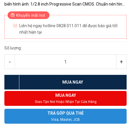
biến hình ảnh: 1/2.8 inch Progressive Scan CMOS. Chuẩn nén hình
ảnh: H.265+, H.265, H.264+, H.264. Độ phân giải tối đa: 19...
Khuyến mãi hot
Liên hệ ngay hotline 0828.011.011 để được báo giá tốt
nhất hiện tại
Số lượng:
-
+
MUA NGAY
MUA NGAY
Giao Tận Nơi Hoặc Nhận Tại Cửa Hàng
TRẢ GÓP QUA THẺ
Visa, Master, JCB