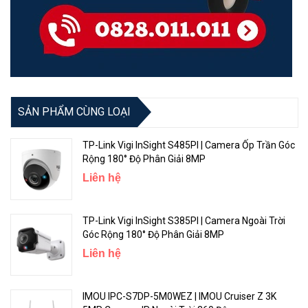
SẢN PHẨM CÙNG LOẠI
TP-Link Vigi InSight S485PI | Camera Ốp Trần Góc
Rộng 180° Độ Phân Giải 8MP
Liên hệ
TP-Link Vigi InSight S385PI | Camera Ngoài Trời
Góc Rộng 180° Độ Phân Giải 8MP
Liên hệ
IMOU IPC-S7DP-5M0WEZ | IMOU Cruiser Z 3K