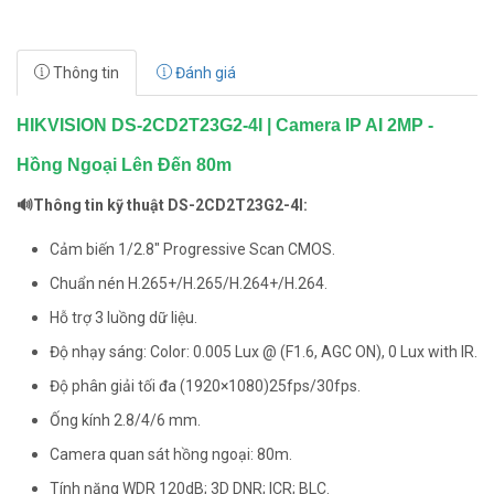
Thông tin
Đánh giá
HIKVISION DS-2CD2T23G2-4I | Camera IP AI 2MP -
Hồng Ngoại Lên Đến 80m
🔊Thông tin kỹ thuật DS-2CD2T23G2-4I:
Cảm biến 1/2.8″ Progressive Scan CMOS.
Chuẩn nén H.265+/H.265/H.264+/H.264.
Hỗ trợ 3 luồng dữ liệu.
Độ nhạy sáng: Color: 0.005 Lux @ (F1.6, AGC ON), 0 Lux with IR.
Độ phân giải tối đa (1920×1080)25fps/30fps.
Ống kính 2.8/4/6 mm.
Camera quan sát hồng ngoại: 80m.
Tính năng WDR 120dB; 3D DNR; ICR; BLC.