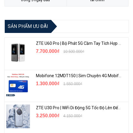
SẢN PHẨM ƯU ĐÃI
ZTE U60 Pro | Bộ Phát 5G Cầm Tay Tích Hợp Công Nghệ WiFi 7, Pin 10000mAh
7.700.000₫
10.500.000₫
Mobifone 12MDT150 | Sim Chuyên 4G Mobifone Dung Lượng Cao 500GB/Tháng Gói 1 Năm
1.300.000₫
1.550.000₫
ZTE U30 Pro | WiFi Di Động 5G Tốc Độ Lên Đến 500Mbps, Màn Hình Cảm Ứng
3.250.000₫
4.150.000₫