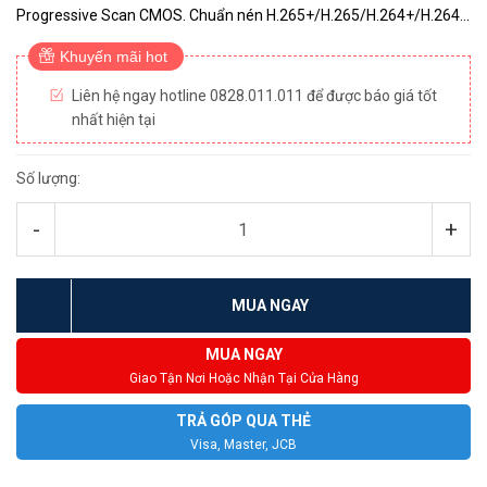
Progressive Scan CMOS. Chuẩn nén H.265+/H.265/H.264+/H.264.
Hỗ trợ 3 luồng dữ liệu. Độ nhạy sáng: Color: 0.005 Lux @ ...
Khuyến mãi hot
Liên hệ ngay hotline 0828.011.011 để được báo giá tốt
nhất hiện tại
Số lượng:
-
+
MUA NGAY
MUA NGAY
Giao Tận Nơi Hoặc Nhận Tại Cửa Hàng
TRẢ GÓP QUA THẺ
Visa, Master, JCB