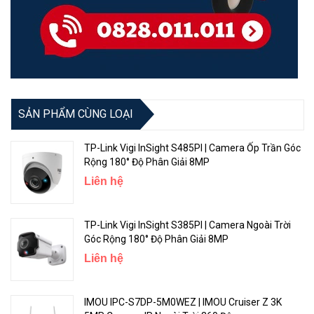
SẢN PHẨM CÙNG LOẠI
TP-Link Vigi InSight S485PI | Camera Ốp Trần Góc
Rộng 180° Độ Phân Giải 8MP
Liên hệ
TP-Link Vigi InSight S385PI | Camera Ngoài Trời
Góc Rộng 180° Độ Phân Giải 8MP
Liên hệ
IMOU IPC-S7DP-5M0WEZ | IMOU Cruiser Z 3K