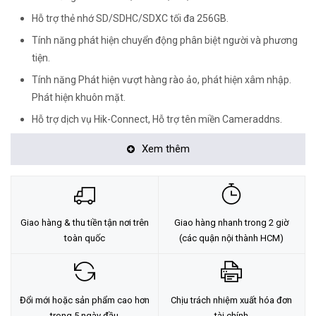
Hỗ trợ thẻ nhớ SD/SDHC/SDXC tối đa 256GB.
Tính năng phát hiện chuyển động phân biệt người và phương
tiện.
Tính năng Phát hiện vượt hàng rào ảo, phát hiện xâm nhập.
Phát hiện khuôn mặt.
Hỗ trợ dịch vụ Hik-Connect, Hỗ trợ tên miền Cameraddns.
Camera ngoài trời tiêu chuẩn IP67.
Xem thêm
Nguồn cấp DC12V&PoE.
Xuất xứ: Trung Quốc.
<Hotline: 0828.011.011 - (028)7300.2021 - VoHoang.vn>
Giao hàng & thu tiền tận nơi trên
Giao hàng nhanh trong 2 giờ
Tư vấn cách chọn loại camera và dịch vụ lắp đặt camera tận nơi:
toàn quốc
(các quận nội thành HCM)
TẠI ĐÂY
Đổi mới hoặc sản phẩm cao hơn
Chịu trách nhiệm xuất hóa đơn
trong 5 ngày đầu
tài chính