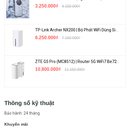
3.250.000₫
4.150.000₫
TP-Link Archer NX200 | Bộ Phát WiFi Dùng Sim 5G Tốc Độ Cao Mới FullBox
6.250.000₫
7.150.000₫
ZTE G5 Pro (MC8512) | Router 5G WiFi7 Be7200 Hỗ Trợ Băng Tần 6Ghz Cực Mạnh
10.800.000₫
11.150.000₫
Thông số kỹ thuật
Bảo hành: 24 tháng
Khuyến mãi