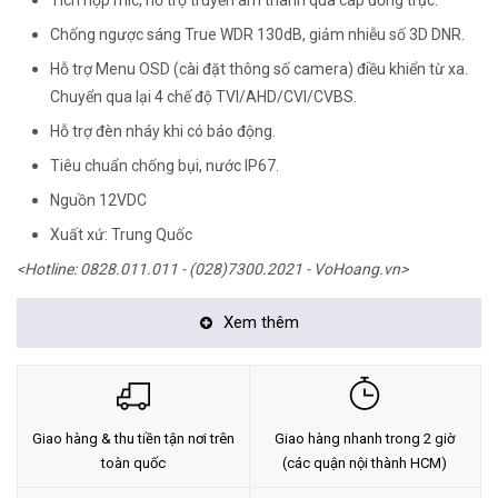
Tích hợp mic, hỗ trợ truyền âm thanh qua cáp đồng trục.
Chống ngược sáng True WDR 130dB, giảm nhiễu số 3D DNR.
Hỗ trợ Menu OSD (cài đặt thông số camera) điều khiển từ xa.
Chuyển qua lại 4 chế độ TVI/AHD/CVI/CVBS.
Hỗ trợ đèn nháy khi có báo động.
Tiêu chuẩn chống bụi, nước IP67.
Nguồn 12VDC
Xuất xứ: Trung Quốc
<Hotline: 0828.011.011 - (028)7300.2021 - VoHoang.vn>
Tư vấn cách chọn loại camera và dịch vụ lắp đặt camera tận nơi:
Xem thêm
TẠI ĐÂY
Giao hàng & thu tiền tận nơi trên
Giao hàng nhanh trong 2 giờ
toàn quốc
(các quận nội thành HCM)