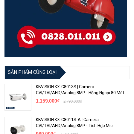
SẢN PHẨM CÙNG LOẠI
KBVISION KX-C8013S | Camera
CVI/TVI/AHD/Analog 8MP - Hồng Ngoại 80 Mét
1.159.000₫
2.790.000₫
KBVISION KX-C8011S-A | Camera
CVI/TVI/AHD/Analog 8MP - Tích Hợp Mic
989.000₫
2.540.000₫