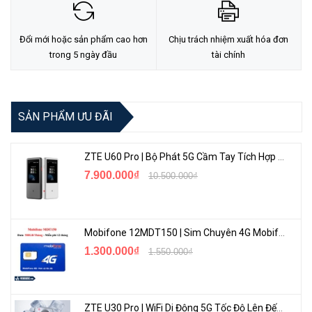
Đổi mới hoặc sản phẩm cao hơn
Chịu trách nhiệm xuất hóa đơn
trong 5 ngày đầu
tài chính
SẢN PHẨM ƯU ĐÃI
ZTE U60 Pro | Bộ Phát 5G Cầm Tay Tích Hợp Công Nghệ WiFi 7, Pin 10000mAh
7.900.000₫
10.500.000₫
Mobifone 12MDT150 | Sim Chuyên 4G Mobifone Dung Lượng Cao 500GB/Tháng Gói 1 Năm
1.300.000₫
1.550.000₫
ZTE U30 Pro | WiFi Di Động 5G Tốc Độ Lên Đến 500Mbps, Màn Hình Cảm Ứng