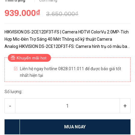
Tình trạng
Còn hàng
939.000₫
3.650.000₫
HIKVISION DS-2CE12DF3T-FS | Camera HDTVI ColorVu 2.0MP-Tích
Hợp Mic-Đèn Trợ Sáng 40 Mét Thông số kỹ thuật Camera
Analog HIKVISION DS-2CE12DF3T-FS: Camera hình trụ có màu ban
đêm 2MP (ColorVu). Cảm biến CMOS 2MP. Độ phân giả
Khuyến mãi hot
1920×1080. Độ nhạ...
Liên hệ ngay hotline 0828.011.011 để được báo giá tốt
nhất hiện tại
Số lượng:
-
+
MUA NGAY