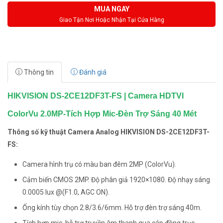
MUA NGAY
Giao Tận Nơi Hoặc Nhận Tại Cửa Hàng
Thông tin
Đánh giá
HIKVISION DS-2CE12DF3T-FS | Camera HDTVI
ColorVu 2.0MP-Tích Hợp Mic-Đèn Trợ Sáng 40 Mét
Thông số kỹ thuật Camera Analog HIKVISION DS-2CE12DF3T-
FS:
Camera hình trụ có màu ban đêm 2MP (ColorVu).
Cảm biến CMOS 2MP. Độ phân giả 1920×1080. Độ nhạy sáng
0.0005 lux @(F1.0, AGC ON).
Ống kính tùy chọn 2.8/3.6/6mm. Hỗ trợ đèn trợ sáng 40m.