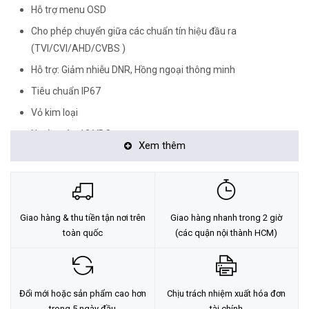
Hỗ trợ menu OSD
Cho phép chuyển giữa các chuẩn tín hiệu đầu ra
(TVI/CVI/AHD/CVBS )
Hỗ trợ: Giảm nhiễu DNR, Hồng ngoại thông minh
Tiêu chuẩn IP67
Vỏ kim loại
Nguồn vào 12 VDC
Xem thêm
Chưa bao gồm adapter.
Xuất xứ: Trung Quốc
<Hotline: 0828.011.011 - (028)7300.2021 - VoHoang.vn>
Giao hàng & thu tiền tận nơi trên
Giao hàng nhanh trong 2 giờ
Tư vấn cách chọn loại camera và dịch vụ lắp đặt camera tận nơi:
toàn quốc
(các quận nội thành HCM)
TẠI ĐÂY
Đổi mới hoặc sản phẩm cao hơn
Chịu trách nhiệm xuất hóa đơn
trong 5 ngày đầu
tài chính