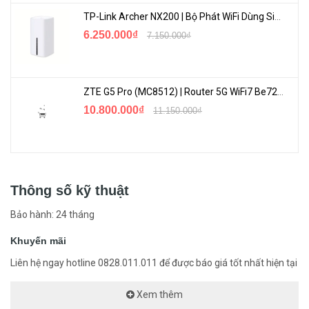
TP-Link Archer NX200 | Bộ Phát WiFi Dùng Sim 5G Tốc Độ Cao Mới FullBox
6.250.000₫
7.150.000₫
ZTE G5 Pro (MC8512) | Router 5G WiFi7 Be7200 Hỗ Trợ Băng Tần 6Ghz Cực Mạnh
10.800.000₫
11.150.000₫
Thông số kỹ thuật
Bảo hành: 24 tháng
Khuyến mãi
Liên hệ ngay hotline 0828.011.011 để được báo giá tốt nhất hiện tại
Xem thêm