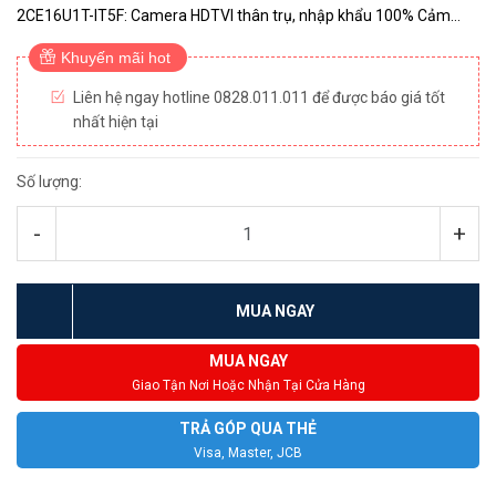
2CE16U1T-IT5F: Camera HDTVI thân trụ, nhập khẩu 100% Cảm
biến: CMOS 8Mp. ​Độ nhạy sáng 0.01 Lux@(F1.2, AGC ON) Độ phân
Khuyến mãi hot
giải: 8...
Liên hệ ngay hotline 0828.011.011 để được báo giá tốt
nhất hiện tại
Số lượng:
-
+
MUA NGAY
MUA NGAY
Giao Tận Nơi Hoặc Nhận Tại Cửa Hàng
TRẢ GÓP QUA THẺ
Visa, Master, JCB