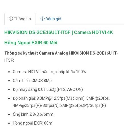
Thông tin
Đánh giá
HIKVISION DS-2CE16U1T-IT5F | Camera HDTVI 4K
Hồng Ngoại EXIR 60 Mét
Thông số kỹ thuật Camera Analog HIKVISION DS-2CE16U1T-
IT5F:
Camera HDTVI thân trụ, nhập khẩu 100%
Cảm biến: CMOS 8Mp.
​Độ nhạy sáng 0.01 Lux@(F1.2, AGC ON)
Độ phân giải: 8.3MP@12.5fps(Mặc định), 5MP@20fps,
4MP@25fps(P)/30fps(N), 2MP@25fps(P)/30fps(N)
Ống kính 2.8/3.6/6mm
Hồng ngoại EXIR: 60m