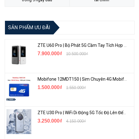
SẢN PHẨM ƯU ĐÃI
ZTE U60 Pro | Bộ Phát 5G Cầm Tay Tích Hợp Công Nghệ WiFi 7, Pin 10000mAh
7.900.000₫
10.500.000₫
Mobifone 12MDT150 | Sim Chuyên 4G Mobifone Dung Lượng Cao 500GB/Tháng Gói 1 Năm
1.500.000₫
1.550.000₫
ZTE U30 Pro | WiFi Di Động 5G Tốc Độ Lên Đến 500Mbps, Màn Hình Cảm Ứng
3.250.000₫
4.150.000₫