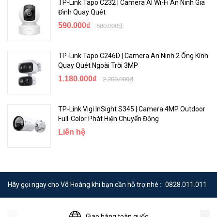
TP-Link Tapo C232 | Camera AI Wi-Fi An Ninh Gia
Đình Quay Quét
590.000₫
680.000₫
TP-Link Tapo C246D | Camera An Ninh 2 Ống Kính
Quay Quét Ngoài Trời 3MP
1.180.000₫
2.200.000₫
TP-Link Vigi InSight S345 | Camera 4MP Outdoor
Full-Color Phát Hiện Chuyển Động
Liên hệ
Hãy gọi ngay cho Võ Hoàng khi bạn cần hỗ trợ nhé :
0828.011.011
Giao hàng toàn quốc