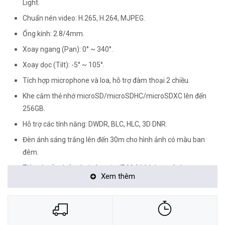
Light.
Chuẩn nén video: H.265, H.264, MJPEG.
Ống kính: 2.8/4mm.
Xoay ngang (Pan): 0° ~ 340°.
Xoay dọc (Tilt): -5° ~ 105°.
Tích hợp microphone và loa, hỗ trợ đàm thoại 2 chiều.
Khe cắm thẻ nhớ microSD/microSDHC/microSDXC lên đến
256GB.
Hỗ trợ các tính năng: DWDR, BLC, HLC, 3D DNR.
Đèn ánh sáng trắng lên đến 30m cho hình ảnh có màu ban
đêm.
Tiêu chuẩn chống bụi và nước: IP66 (thích hợp sử dụng trong
Xem thêm
nhà và ngoài trời).
<Hotline: 0828.011.011 - (028)7300.2021 - VoHoang.vn>
Tư vấn cách chọn loại camera và dịch vụ lắp đặt camera tận nơi: