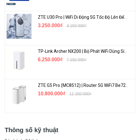
ZTE U30 Pro | WiFi Di Động 5G Tốc Độ Lên Đến 500Mbps, Màn Hình Cảm Ứng
3.250.000₫
4.150.000₫
TP-Link Archer NX200 | Bộ Phát WiFi Dùng Sim 5G Tốc Độ Cao Mới FullBox
6.250.000₫
7.150.000₫
ZTE G5 Pro (MC8512) | Router 5G WiFi7 Be7200 Hỗ Trợ Băng Tần 6Ghz Cực Mạnh
10.800.000₫
11.150.000₫
Thông số kỹ thuật