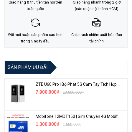
TẠI ĐÂY
Giao hàng & thu tiền tận nơi trên
Giao hàng nhanh trong 2 giờ
toàn quốc
(các quận nội thành HCM)
Đổi mới hoặc sản phẩm cao hơn
Chịu trách nhiệm xuất hóa đơn
trong 5 ngày đầu
tài chính
SẢN PHẨM ƯU ĐÃI
ZTE U60 Pro | Bộ Phát 5G Cầm Tay Tích Hợp Công Nghệ WiFi 7, Pin 10000mAh
7.900.000₫
10.500.000₫
Mobifone 12MDT150 | Sim Chuyên 4G Mobifone Dung Lượng Cao 500GB/Tháng Gói 1 Năm
1.300.000₫
1.550.000₫