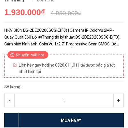
Tình trạng
Còn hàng
1.930.000₫
4.950.000₫
HIKVISION DS-2DE2C200SCG-E(F0) | Camera IP Colorvu 2MP -
Quay Quét 360 Độ 🔊Thông tin kỹ thuật DS-2DE2C200SCG-E(F0):
Cảm biến hình ảnh: ColorVu 1/2.7″ Progressive Scan CMOS. Độ
phân giải: 2.0 Megapixel. Độ nhạy sáng: Color: 0.001 Lux @(F1.0,...
Khuyến mãi hot
Liên hệ ngay hotline 0828.011.011 để được báo giá tốt
nhất hiện tại
Số lượng:
-
+
MUA NGAY