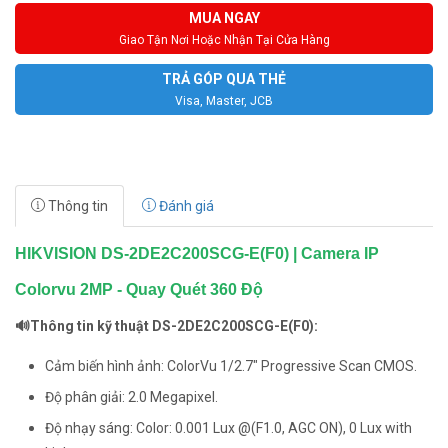
MUA NGAY
Giao Tận Nơi Hoặc Nhận Tại Cửa Hàng
TRẢ GÓP QUA THẺ
Visa, Master, JCB
Thông tin
Đánh giá
HIKVISION DS-2DE2C200SCG-E(F0) | Camera IP
Colorvu 2MP - Quay Quét 360 Độ
🔊Thông tin kỹ thuật DS-2DE2C200SCG-E(F0):
Cảm biến hình ảnh: ColorVu 1/2.7″ Progressive Scan CMOS.
Độ phân giải: 2.0 Megapixel.
Độ nhạy sáng: Color: 0.001 Lux @(F1.0, AGC ON), 0 Lux with