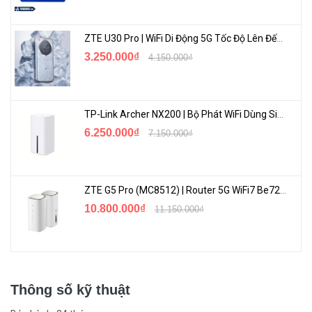
ZTE U30 Pro | WiFi Di Động 5G Tốc Độ Lên Đến 500Mbps, Màn Hình Cảm Ứng
3.250.000₫
4.150.000₫
TP-Link Archer NX200 | Bộ Phát WiFi Dùng Sim 5G Tốc Độ Cao Mới FullBox
6.250.000₫
7.150.000₫
ZTE G5 Pro (MC8512) | Router 5G WiFi7 Be7200 Hỗ Trợ Băng Tần 6Ghz Cực Mạnh
10.800.000₫
11.150.000₫
Thông số kỹ thuật