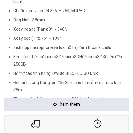
Light.
Chuẩn nén video: H.265, H.264, MJPEG.
Ống kính: 2.8mm.
Xoay ngang (Pan): 0° ~ 340°.
Xoay dọc (Tilt): -5° ~ 105°.
Tích hợp microphone và loa, hỗ trợ đàm thoại 2 chiều.
Khe cắm thẻ nhớ microSD/microSDHC/microSDXC lên đến
256GB.
Hỗ trợ các tính năng: DWDR, BLC, HLC, 3D DNR.
Đèn ánh sáng trắng lên đến 30m cho hình ảnh có màu ban
đêm.
Tiêu chuẩn chống bụi và nước: IP66 (thích hợp sử dụng trong
Xem thêm
nhà và ngoài trời).
<Hotline: 0828.011.011 - (028)7300.2021 - VoHoang.vn>
Tư vấn cách chọn loại camera và dịch vụ lắp đặt camera tận nơi: