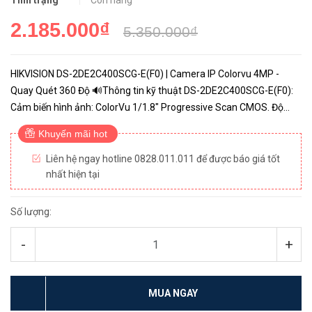
Tình trạng
Còn hàng
2.185.000₫
5.350.000₫
HIKVISION DS-2DE2C400SCG-E(F0) | Camera IP Colorvu 4MP -
Quay Quét 360 Độ 🔊Thông tin kỹ thuật DS-2DE2C400SCG-E(F0):
Cảm biến hình ảnh: ColorVu 1/1.8″ Progressive Scan CMOS. Độ
phân giải: 4.0 Megapixel. Độ nhạy sáng: Color: 0.001 Lux @(F1.0,...
Khuyến mãi hot
Liên hệ ngay hotline 0828.011.011 để được báo giá tốt
nhất hiện tại
Số lượng:
-
+
MUA NGAY