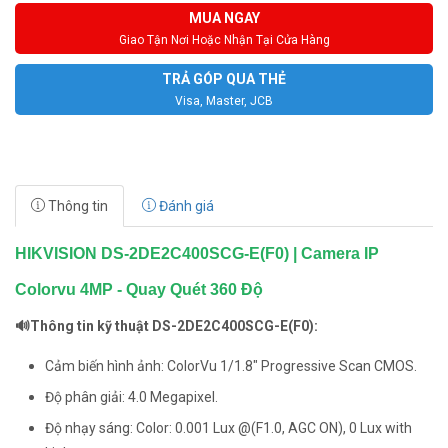
MUA NGAY
Giao Tận Nơi Hoặc Nhận Tại Cửa Hàng
TRẢ GÓP QUA THẺ
Visa, Master, JCB
Thông tin
Đánh giá
HIKVISION DS-2DE2C400SCG-E(F0) | Camera IP
Colorvu 4MP - Quay Quét 360 Độ
🔊Thông tin kỹ thuật DS-2DE2C400SCG-E(F0):
Cảm biến hình ảnh: ColorVu 1/1.8″ Progressive Scan CMOS.
Độ phân giải: 4.0 Megapixel.
Độ nhạy sáng: Color: 0.001 Lux @(F1.0, AGC ON), 0 Lux with