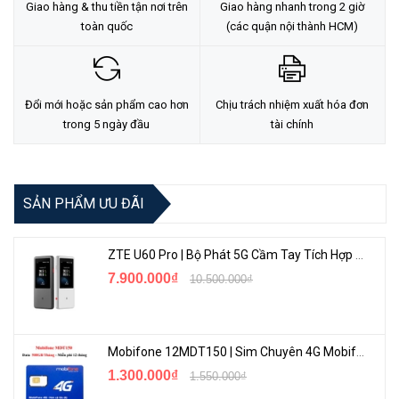
TẠI ĐÂY
Giao hàng & thu tiền tận nơi trên
Giao hàng nhanh trong 2 giờ
toàn quốc
(các quận nội thành HCM)
Đổi mới hoặc sản phẩm cao hơn
Chịu trách nhiệm xuất hóa đơn
trong 5 ngày đầu
tài chính
SẢN PHẨM ƯU ĐÃI
ZTE U60 Pro | Bộ Phát 5G Cầm Tay Tích Hợp Công Nghệ WiFi 7, Pin 10000mAh
7.900.000₫
10.500.000₫
Mobifone 12MDT150 | Sim Chuyên 4G Mobifone Dung Lượng Cao 500GB/Tháng Gói 1 Năm
1.300.000₫
1.550.000₫