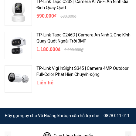
TP-Link Tapo C232 | Camera AI Wi-Fi An Ninh Gia
Đình Quay Quét
590.000₫
680.000₫
TP-Link Tapo C246D | Camera An Ninh 2 Ống Kính
Quay Quét Ngoài Trời 3MP
1.180.000₫
2.200.000₫
TP-Link Vigi InSight S345 | Camera 4MP Outdoor
Full-Color Phát Hiện Chuyển Động
Liên hệ
Hãy gọi ngay cho Võ Hoàng khi bạn cần hỗ trợ nhé :
0828.011.011
Giao hàng toàn quốc