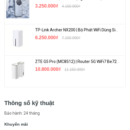
3.250.000₫
4.150.000₫
TP-Link Archer NX200 | Bộ Phát WiFi Dùng Sim 5G Tốc Độ Cao Mới FullBox
6.250.000₫
7.150.000₫
ZTE G5 Pro (MC8512) | Router 5G WiFi7 Be7200 Hỗ Trợ Băng Tần 6Ghz Cực Mạnh
10.800.000₫
11.150.000₫
Thông số kỹ thuật
Bảo hành: 24 tháng
Khuyến mãi