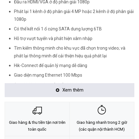
Đầu ra HDMI/VGA ở độ phân giải 1080p
Phát lại 1 kênh ở độ phân giải 4 MP hoặc 2 kênh ở độ phân giải
1080p
Có thể kết nối 1 ổ cứng SATA dung lượng 6TB
Hỗ trợ vượt tuyến và phát hiện xâm nhập
Tìm kiếm thông minh cho khu vực đã chọn trong video; và
phát lại thông minh để cải thiện hiệu quả phát lại
Hik-Connect để quản lý mạng dễ dàng
Giao diện mạng Ethernet 100 Mbps
<Hotline: 0828.011.011 - (028)7300.2021 - VoHoang.vn>
Xem thêm
Tư vấn cách chọn loại camera và dịch vụ lắp đặt camera tận nơi:
TẠI ĐÂY
Giao hàng & thu tiền tận nơi trên
Giao hàng nhanh trong 2 giờ
toàn quốc
(các quận nội thành HCM)