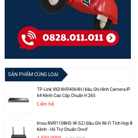
SẢN PHẨM CÙNG LOẠI
TP-Link VIGI NVR4064H | Đầu Ghi Hình Camera IP
64 Kênh Cao Cấp Chuẩn H.265
Liên hệ
Imou NVR1108HS-W-S2 | Đầu Ghi Wi-Fi Tích Hợp 8
Kênh - Hỗ Trợ Chuẩn Onvif
1.550.000₫
3.250.000₫