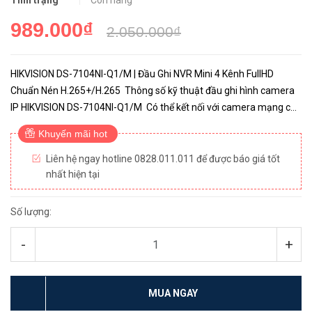
Tình trạng
Còn hàng
989.000₫
2.050.000₫
HIKVISION DS-7104NI-Q1/M | Đầu Ghi NVR Mini 4 Kênh FullHD
Chuẩn Nén H.265+/H.265 Thông số kỹ thuật đầu ghi hình camera
IP HIKVISION DS-7104NI-Q1/M Có thể kết nối với camera mạng của
bên thứ ba Có thể kết nối 4 camera mạng Nén H.2...
Khuyến mãi hot
Liên hệ ngay hotline 0828.011.011 để được báo giá tốt
nhất hiện tại
Số lượng:
-
+
MUA NGAY