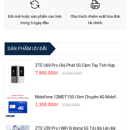
Đổi mới hoặc sản phẩm cao hơn
Chịu trách nhiệm xuất hóa đơn
trong 5 ngày đầu
tài chính
SẢN PHẨM ƯU ĐÃI
ZTE U60 Pro | Bộ Phát 5G Cầm Tay Tích Hợp Công Nghệ WiFi 7, Pin 10000mAh
7.900.000₫
10.500.000₫
Mobifone 12MDT150 | Sim Chuyên 4G Mobifone Dung Lượng Cao 500GB/Tháng Gói 1 Năm
1.300.000₫
1.550.000₫
ZTE U30 Pro | WiFi Di Động 5G Tốc Độ Lên Đến 500Mbps, Màn Hình Cảm Ứng