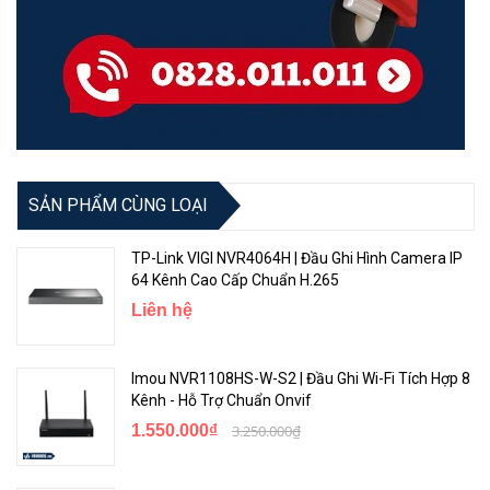
SẢN PHẨM CÙNG LOẠI
TP-Link VIGI NVR4064H | Đầu Ghi Hình Camera IP
64 Kênh Cao Cấp Chuẩn H.265
Liên hệ
Imou NVR1108HS-W-S2 | Đầu Ghi Wi-Fi Tích Hợp 8
Kênh - Hỗ Trợ Chuẩn Onvif
1.550.000₫
3.250.000₫