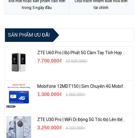
Đổi mới hoặc sản phẩm cao hơn
Chịu trách nhiệm xuất hóa đơn
trong 5 ngày đầu
tài chính
SẢN PHẨM ƯU ĐÃI
ZTE U60 Pro | Bộ Phát 5G Cầm Tay Tích Hợp Công Nghệ WiFi 7, Pin 10000mAh
7.700.000₫
10.500.000₫
Mobifone 12MDT150 | Sim Chuyên 4G Mobifone Dung Lượng Cao 500GB/Tháng Gói 1 Năm
1.300.000₫
1.550.000₫
ZTE U30 Pro | WiFi Di Động 5G Tốc Độ Lên Đến 500Mbps, Màn Hình Cảm Ứng
3.250.000₫
4.150.000₫