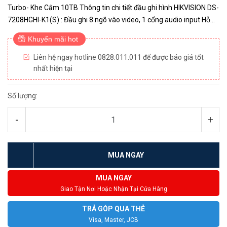
Turbo- Khe Cắm 10TB Thông tin chi tiết đầu ghi hình HIKVISION DS-
7208HGHI-K1(S) : Đầu ghi 8 ngõ vào video, 1 cổng audio input Hỗ
trợ camera HDTVI, HDCVI, AHD, Analog Hỗ trợ gá...
Khuyến mãi hot
Liên hệ ngay hotline 0828.011.011 để được báo giá tốt
nhất hiện tại
Số lượng:
-
+
MUA NGAY
MUA NGAY
Giao Tận Nơi Hoặc Nhận Tại Cửa Hàng
TRẢ GÓP QUA THẺ
Visa, Master, JCB