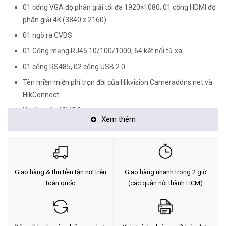
01 cổng VGA độ phân giải tối đa 1920×1080; 01 cổng HDMI độ
phân giải 4K (3840 x 2160)
01 ngõ ra CVBS
01 Cổng mạng RJ45 10/100/1000, 64 kết nối từ xa
01 cổng RS485, 02 cổng USB 2.0
Tên miền miễn phí trọn đời của Hikvision Cameraddns.net và
HikConnect
Nguồn cấp 12V DC
Xem thêm
Xuất xứ: Trung Quốc.
<Hotline: 0828.011.011 - (028)7300.2021 - VoHoang.vn>
Tư vấn cách chọn loại camera và dịch vụ lắp đặt camera tận nơi:
Giao hàng & thu tiền tận nơi trên
Giao hàng nhanh trong 2 giờ
TẠI ĐÂY
toàn quốc
(các quận nội thành HCM)