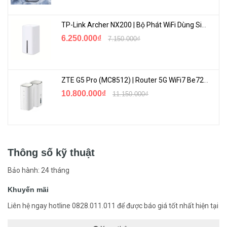
TP-Link Archer NX200 | Bộ Phát WiFi Dùng Sim 5G Tốc Độ Cao Mới FullBox
6.250.000₫
7.150.000₫
ZTE G5 Pro (MC8512) | Router 5G WiFi7 Be7200 Hỗ Trợ Băng Tần 6Ghz Cực Mạnh
10.800.000₫
11.150.000₫
Thông số kỹ thuật
Bảo hành: 24 tháng
Khuyến mãi
Liên hệ ngay hotline 0828.011.011 để được báo giá tốt nhất hiện tại