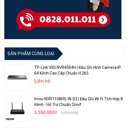
SẢN PHẨM CÙNG LOẠI
TP-Link VIGI NVR4064H | Đầu Ghi Hình Camera IP
64 Kênh Cao Cấp Chuẩn H.265
Liên hệ
Imou NVR1108HS-W-S2 | Đầu Ghi Wi-Fi Tích Hợp 8
Kênh - Hỗ Trợ Chuẩn Onvif
1.550.000₫
3.250.000₫