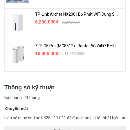
TP-Link Archer NX200 | Bộ Phát WiFi Dùng Sim 5G Tốc Độ Cao Mới FullBox
6.250.000₫
7.150.000₫
ZTE G5 Pro (MC8512) | Router 5G WiFi7 Be7200 Hỗ Trợ Băng Tần 6Ghz Cực Mạnh
10.800.000₫
11.150.000₫
Thông số kỹ thuật
Bảo hành: 24 tháng
Khuyến mãi
Liên hệ ngay hotline 0828.011.011 để được báo giá tốt nhất hiện tại