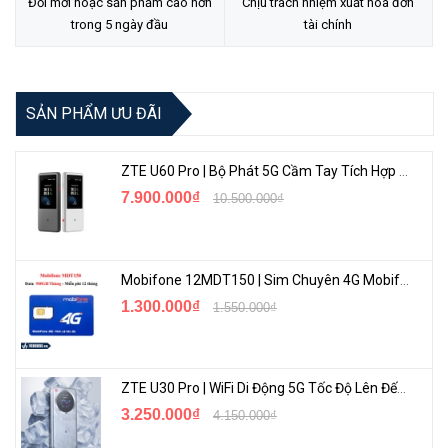
Đổi mới hoặc sản phẩm cao hơn
Chịu trách nhiệm xuất hóa đơn
trong 5 ngày đầu
tài chính
SẢN PHẨM ƯU ĐÃI
ZTE U60 Pro | Bộ Phát 5G Cầm Tay Tích Hợp Công Nghệ WiFi 7, Pin 10000mAh
7.900.000₫
10.500.000₫
Mobifone 12MDT150 | Sim Chuyên 4G Mobifone Dung Lượng Cao 500GB/Tháng Gói 1 Năm
1.300.000₫
1.550.000₫
ZTE U30 Pro | WiFi Di Động 5G Tốc Độ Lên Đến 500Mbps, Màn Hình Cảm Ứng
3.250.000₫
4.150.000₫