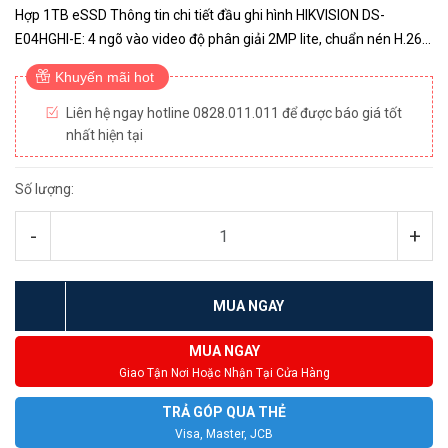
Hợp 1TB eSSD Thông tin chi tiết đầu ghi hình HIKVISION DS-
E04HGHI-E: 4 ngõ vào video độ phân giải 2MP lite, chuẩn nén H.265
Pro/H.265 Hỗ trợ thêm 1 camera IP độ phân giải lên đến 1080p ...
Khuyến mãi hot
Liên hệ ngay hotline 0828.011.011 để được báo giá tốt
nhất hiện tại
Số lượng:
-
+
MUA NGAY
MUA NGAY
Giao Tận Nơi Hoặc Nhận Tại Cửa Hàng
TRẢ GÓP QUA THẺ
Visa, Master, JCB