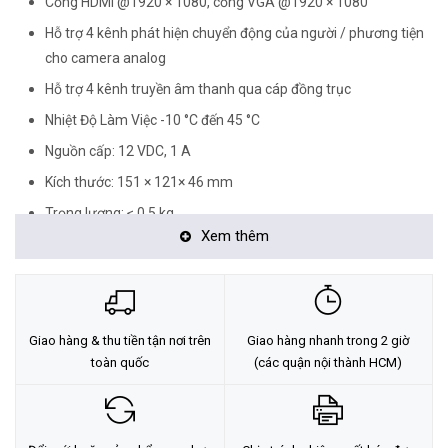
Cổng HDMI @1920 × 1080, cổng VGA @1920 × 1080
Hỗ trợ 4 kênh phát hiện chuyển động của người / phương tiện
cho camera analog
Hỗ trợ 4 kênh truyền âm thanh qua cáp đồng trục
Nhiệt Độ Làm Việc -10 °C đến 45 °C
Nguồn cấp: 12 VDC, 1 A
Kích thước: 151 × 121× 46 mm
Trọng lượng: ≤ 0.5 kg
Xem thêm
<Hotline: 0828.011.011 - (028)7300.2021 - VoHoang.vn>
Tư vấn cách chọn loại camera và dịch vụ lắp đặt camera tận nơi:
TẠI ĐÂY
Giao hàng & thu tiền tận nơi trên
Giao hàng nhanh trong 2 giờ
toàn quốc
(các quận nội thành HCM)