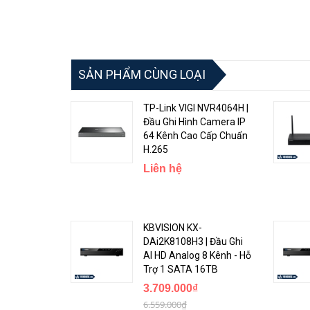
SẢN PHẨM CÙNG LOẠI
TP-Link VIGI NVR4064H |
Đầu Ghi Hình Camera IP
64 Kênh Cao Cấp Chuẩn
H.265
Liên hệ
KBVISION KX-
DAi2K8108H3 | Đầu Ghi
AI HD Analog 8 Kênh - Hỗ
Trợ 1 SATA 16TB
3.709.000₫
6.559.000₫