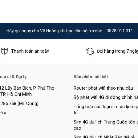
Hãy gọi ngay cho Võ Hoàng khi bạn cần hỗ trợ nhé :
0828.011.011
Thanh toán an toàn
Đổi hàng trong 7 ngà
a sỉ & Đại lý
Sản phẩm nổi bật
12 Lũy Bán Bích, P. Phú Thọ
Router phát wifi theo nhu cầu
 TP. Hồ Chí Minh
Bộ phát wifi 4G di động chính h
.785.758 (Mr. Công)
Tổng hợp các loại sim du lịch 
⭐⭐
tế
Sim 4G du lịch Trung Quốc tốc 
cao
Sim 4G du lịch Nhật Bản giá rẻ