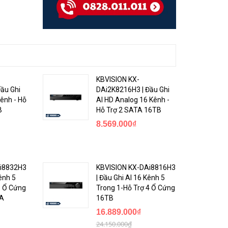
KBVISION KX-
ầu Ghi
DAi2K8216H3 | Đầu Ghi
ênh - Hỗ
AI HD Analog 16 Kênh -
B
Hỗ Trợ 2 SATA 16TB
8.569.000₫
i8832H3
KBVISION KX-DAi8816H3
Kênh 5
| Đầu Ghi AI 16 Kênh 5
8 Ổ Cứng
Trong 1-Hỗ Trợ 4 Ổ Cứng
TA
16TB
16.889.000₫
24.150.000₫