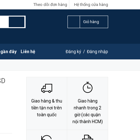
Theo dõi đơn hàng
Hệ thống cửa hàng
LIÊN HỆ ĐẶT HÀNG
Y
0828.011.011
Giỏ hàng
 gần đây
Liên hệ
Đăng ký
/
Đăng nhập
SD
Giao hàng & thu
Giao hàng
tiền tận nơi trên
nhanh trong 2
toàn quốc
giờ (các quận
nội thành HCM)