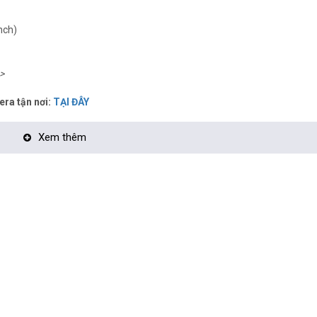
nch)
>
era tận nơi:
TẠI ĐÂY
Xem thêm