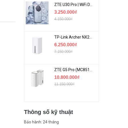
ZTE U30 Pro | WiFi Di Động 5G Tốc Độ Lên Đến 500Mbps, Màn Hình Cảm Ứng
3.250.000₫
4.150.000₫
TP-Link Archer NX200 | Bộ Phát WiFi Dùng Sim 5G Tốc Độ Cao Mới FullBox
6.250.000₫
7.150.000₫
ZTE G5 Pro (MC8512) | Router 5G WiFi7 Be7200 Hỗ Trợ Băng Tần 6Ghz Cực Mạnh
10.800.000₫
11.150.000₫
Thông số kỹ thuật
Bảo hành: 24 tháng