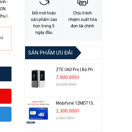
ênh -
ION
Đổi mới hoặc
Chịu trách
sản phẩm cao
nhiệm xuất hóa
 soát
hơn trong 5
đơn tài chính
ngày đầu
iá
SẢN PHẨM ƯU ĐÃI
ZTE U60 Pro | Bộ Phát 5G Cầm Tay Tích Hợp Công Nghệ WiFi 7, Pin 10000mAh
7.900.000₫
10.500.000₫
Mobifone 12MDT150 | Sim Chuyên 4G Mobifone Dung Lượng Cao 500GB/Tháng Gói 1 Năm
1.300.000₫
1.550.000₫