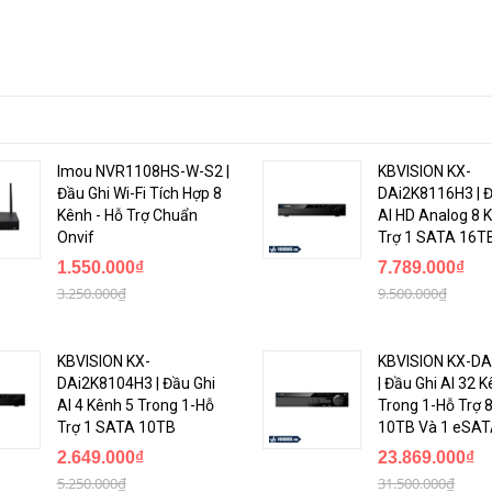
Imou NVR1108HS-W-S2 |
KBVISION KX-
Đầu Ghi Wi-Fi Tích Hợp 8
DAi2K8116H3 | Đ
Kênh - Hỗ Trợ Chuẩn
AI HD Analog 8 K
Onvif
Trợ 1 SATA 16T
1.550.000₫
7.789.000₫
3.250.000₫
9.500.000₫
KBVISION KX-
KBVISION KX-DA
DAi2K8104H3 | Đầu Ghi
| Đầu Ghi AI 32 
AI 4 Kênh 5 Trong 1-Hỗ
Trong 1-Hỗ Trợ 
Trợ 1 SATA 10TB
10TB Và 1 eSA
2.649.000₫
23.869.000₫
5.250.000₫
31.500.000₫