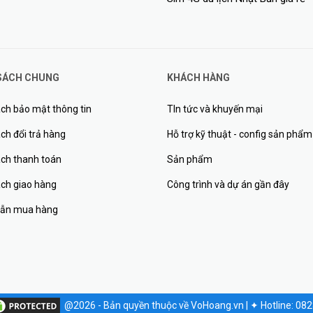
SÁCH CHUNG
KHÁCH HÀNG
ch bảo mật thông tin
TIn tức và khuyến mại
ch đổi trả hàng
Hỗ trợ kỹ thuật - config sản phẩm
ách thanh toán
Sản phẩm
ách giao hàng
Công trình và dự án gần đây
ẫn mua hàng
@2026 - Bản quyền thuộc về VoHoang.vn
|
✦
Hotline: 08