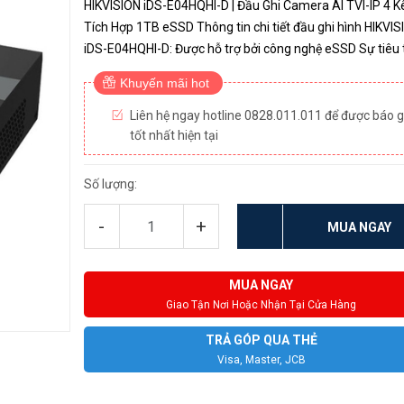
HIKVISION iDS-E04HQHI-D | Đầu Ghi Camera AI TVI-IP 4 K
Tích Hợp 1TB eSSD Thông tin chi tiết đầu ghi hình HIKVIS
iDS-E04HQHI-D: Được hỗ trợ bởi công nghệ eSSD Sự tiêu thụ ít
điện năng Dung lượng: 1TB eSSD tích hợp Nén video kiểm
Khuyến mãi hot
tốc đ...
Liên hệ ngay hotline 0828.011.011 để được báo g
tốt nhất hiện tại
Số lượng:
-
+
MUA NGAY
MUA NGAY
Giao Tận Nơi Hoặc Nhận Tại Cửa Hàng
TRẢ GÓP QUA THẺ
Visa, Master, JCB