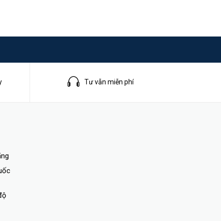
y
Tư vẫn miễn phí
ãng
quốc
độ