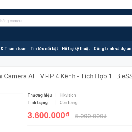
HIKVISION iDS-E04HQHI-D | Đầu Ghi Camera AI TVI-IP 4 Kênh - Tích Hợp 1TB eSSD
MUA NGA
 & Thanh toán
Tin tức nổi bật
Hỗ trợ kỹ thuật
Công trình và dự án
i Camera AI TVI-IP 4 Kênh - Tích Hợp 1TB eS
Thương hiệu
Hikvision
Tình trạng
Còn hàng
3.600.000₫
5.090.000₫