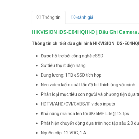
Thông tin
Đánh giá
HIKVISION iDS-E04HQHI-D | Đầu Ghi Camera A
Thông tin chi tiết đầu ghi hình HIKVISION iDS-E04HQ
Được hỗ trợ bởi công nghệ eSSD
Sự tiêu thụ ít điện năng
Dung lượng: 1TB eSSD tích hợp
Nén video kiểm soát tốc độ bit thích ứng với cảnh
Phân loại mục tiêu con người và phương tiện dựa t
HDTVI/AHD/CVI/CVBS/IP video inputs
Khả năng mã hóa lên tới 3K/5MP Lite@12 fps
Phát hiện chuyển động dựa trên học tập sâu 2.0 đư
Nguồn cấp: 12 VDC, 1 A