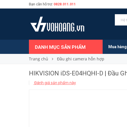
Bạn cần hỗ trợ:
0828.011.011
3.600.000₫
Giá bán:
DANH MỤC SẢN PHẨM
Mua hàng
Trang chủ
Đầu ghi camera hỗn hợp
HIKVISION iDS-E04HQHI-D | Đầu Gh
Đánh giá sản phẩm này