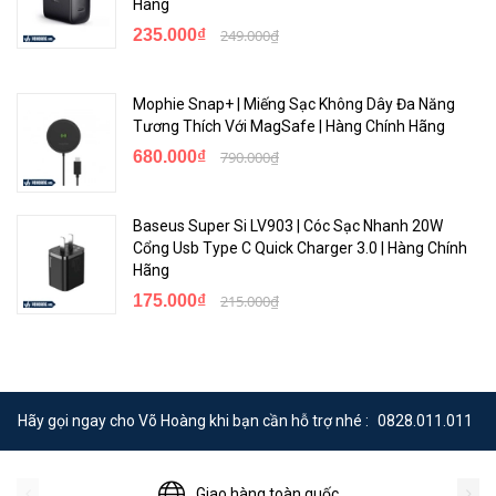
Hãng
235.000₫
249.000₫
Mophie Snap+ | Miếng Sạc Không Dây Đa Năng
Tương Thích Với MagSafe | Hàng Chính Hãng
680.000₫
790.000₫
Baseus Super Si LV903 | Cóc Sạc Nhanh 20W
Cổng Usb Type C Quick Charger 3.0 | Hàng Chính
Hãng
175.000₫
215.000₫
Hãy gọi ngay cho Võ Hoàng khi bạn cần hỗ trợ nhé :
0828.011.011
Giao hàng toàn quốc