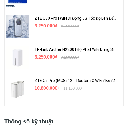
ZTE U30 Pro | WiFi Di Động 5G Tốc Độ Lên Đến 500Mbps, Màn Hình Cảm Ứng
3.250.000₫
4.150.000₫
TP-Link Archer NX200 | Bộ Phát WiFi Dùng Sim 5G Tốc Độ Cao Mới FullBox
6.250.000₫
7.150.000₫
ZTE G5 Pro (MC8512) | Router 5G WiFi7 Be7200 Hỗ Trợ Băng Tần 6Ghz Cực Mạnh
10.800.000₫
11.150.000₫
Thông số kỹ thuật