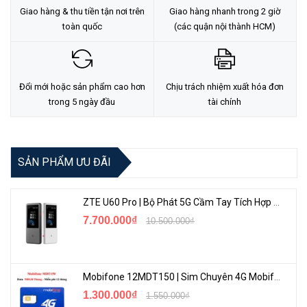
Giao hàng & thu tiền tận nơi trên
Giao hàng nhanh trong 2 giờ
toàn quốc
(các quận nội thành HCM)
Đổi mới hoặc sản phẩm cao hơn
Chịu trách nhiệm xuất hóa đơn
trong 5 ngày đầu
tài chính
SẢN PHẨM ƯU ĐÃI
ZTE U60 Pro | Bộ Phát 5G Cầm Tay Tích Hợp Công Nghệ WiFi 7, Pin 10000mAh
7.700.000₫
10.500.000₫
Mobifone 12MDT150 | Sim Chuyên 4G Mobifone Dung Lượng Cao 500GB/Tháng Gói 1 Năm
1.300.000₫
1.550.000₫