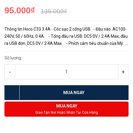
95.000₫
135.000₫
Thông tin Hoco C33 3.4A - Cóc sạc 2 cổng USB - Đầu vào: AC100-
240V, 50 / 60Hz, 0.4A. - Tổng đầu ra USB: DC5.0V / 2.4A Max, đầu
ra USB đơn: DC5.0V / 2.4A Max. - Phích cắm tiêu chuẩn của Mỹ.
- Vật l...
Số lượng:
-
+
MUA NGAY
MUA NGAY
Giao Tận Nơi Hoặc Nhận Tại Cửa Hàng