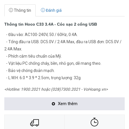
Thông tin
Đánh giá
Thông tin Hoco C33 3.4A - Cóc sạc 2 cổng USB
- Đầu vào: AC100-240V, 50 / 60Hz, 0.4A.
- Tổng đầu ra USB: DC5.0V / 2.4A Max, đầu ra USB đơn: DC5.0V /
2.4A Max.
- Phích cắm tiêu chuẩn của Mỹ.
- Vật liệu PC chống cháy, bền, nhỏ gọn, dễ mang theo.
- Bảo vệ chóng đoản mạch.
- L.W.H: 6.0 * 3.9 * 2.5cm, trọng lượng: 32g.
<Hotline: 1900.2021 hoặc (028)7300.2021 - VoHoang.vn>
Xem thêm