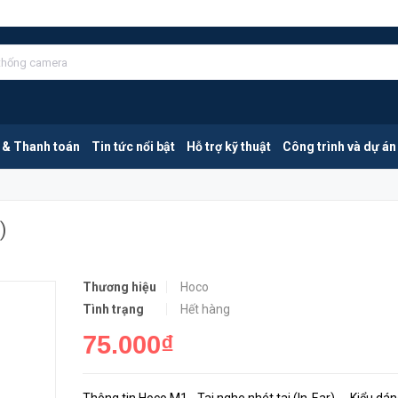
MUA NGA
 & Thanh toán
Tin tức nổi bật
Hỗ trợ kỹ thuật
Công trình và dự án
)
Thương hiệu
Hoco
Tình trạng
Hết hàng
75.000₫