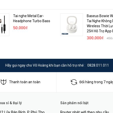
Tai nghe Metal Ear-
Baseus Bowie W
Headphone Turbo Bass
Tai Nghe Không 
Wireless Thời L
50.000₫
25H Hỗ Trợ App
300.000₫
450
Hãy gọi ngay cho Võ Hoàng khi bạn cần hỗ trợ nhé :
0828.011.011
Thanh toán an toàn
Đổi hàng trong 7 ngà
a sỉ & Đại lý
Sản phẩm nổi bật
12 Lũy Bán Bích, P. Phú Thọ
Router phát wifi theo nhu cầu