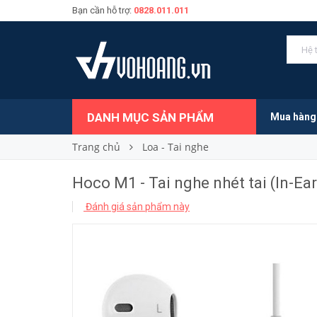
Bạn cần hỗ trợ:
0828.011.011
Hoco M1 - Tai nghe nhét tai (In-Ear)
75.000₫
Giá bán:
DANH MỤC SẢN PHẨM
Mua hàng
Trang chủ
Loa - Tai nghe
Hoco M1 - Tai nghe nhét tai (In-Ear
Đánh giá sản phẩm này