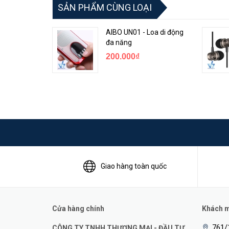
SẢN PHẨM CÙNG LOẠI
AIBO UN01 - Loa di động
đa năng
200.000₫
Giao hàng toàn quốc
Cửa hàng chính
Khách mu
761/
CÔNG TY TNHH THƯƠNG MẠI - ĐẦU TƯ