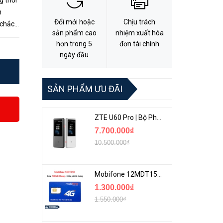
g thời
h
Đổi mới hoặc
Chịu trách
 chắc
sản phẩm cao
nhiệm xuất hóa
hơn trong 5
đơn tài chính
ngày đầu
SẢN PHẨM ƯU ĐÃI
ZTE U60 Pro | Bộ Phát 5G Cầm Tay Tích Hợp Công Nghệ WiFi 7, Pin 10000mAh
7.700.000₫
10.500.000₫
Mobifone 12MDT150 | Sim Chuyên 4G Mobifone Dung Lượng Cao 500GB/Tháng Gói 1 Năm
1.300.000₫
1.550.000₫