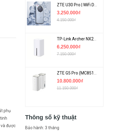
ZTE U30 Pro | WiFi Di Động 5G Tốc Độ Lên Đến 500Mbps, Màn Hình Cảm Ứng
3.250.000₫
4.150.000₫
TP-Link Archer NX200 | Bộ Phát WiFi Dùng Sim 5G Tốc Độ Cao Mới FullBox
6.250.000₫
7.150.000₫
ZTE G5 Pro (MC8512) | Router 5G WiFi7 Be7200 Hỗ Trợ Băng Tần 6Ghz Cực Mạnh
10.800.000₫
11.150.000₫
ất phụ
Thông số kỹ thuật
tinh
o và được
Bảo hành: 3 tháng