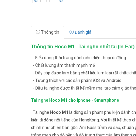
Thông tin
Đánh giá
Thông tin Hoco M1 - Tai nghe nhét tai (In-Ear)
- Kiểu dáng thời trang dành cho điện thoại di động
- Chất lượng âm thanh mạnh mẽ
- Dây cáp được làm bằng chất liệu kim loại rất chắc ch
- Tương thích với các sản phẩm iOS và Android
- Đầu tai nghe được thiết kế mềm mại tạo cảm giác tho
Tai nghe Hoco M1 cho Iphone - Smartphone
Tai nghe
Hoco M1
là dòng sản phẩm phụ kiện dành ch
kiện di động nổi tiếng của HongKong. Với thiết kế theo 
chỉnh như phiên bản gốc. Âm Bass trầm và sâu, chuẩn g
tráng men cho độ bền và độ trung thực của âm thanh cự