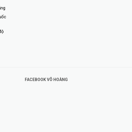
ãng
quốc
độ
FACEBOOK VÕ HOÀNG