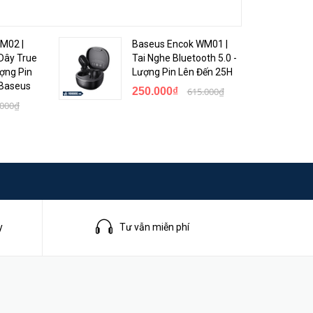
M02 |
Baseus Encok WM01 |
Dây True
Tai Nghe Bluetooth 5.0 -
ượng Pin
Lượng Pin Lên Đến 25H
 Baseus
250.000₫
615.000₫
.000₫
y
Tư vẫn miễn phí