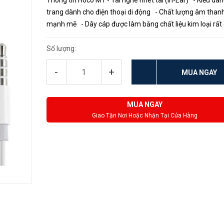
Thông tin Hoco M1 - Tai nghe nhét tai (In-Ear) - Kiểu dán
trang dành cho điện thoại di động - Chất lượng âm than
mạnh mẽ - Dây cáp được làm bằng chất liệu kim loại rất
chắn - Tương thích với các sản phẩ...
Số lượng:
-
+
MUA NGAY
MUA NGAY
Giao Tận Nơi Hoặc Nhận Tại Cửa Hàng