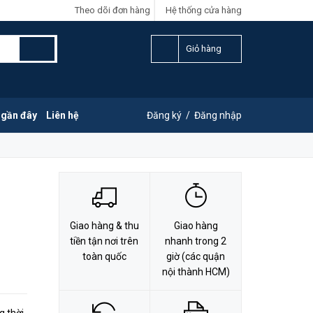
Theo dõi đơn hàng
Hệ thống cửa hàng
LIÊN HỆ ĐẶT HÀNG
Y
0828.011.011
Giỏ hàng
 gần đây
Liên hệ
Đăng ký
/
Đăng nhập
Giao hàng & thu
Giao hàng
tiền tận nơi trên
nhanh trong 2
toàn quốc
giờ (các quận
nội thành HCM)