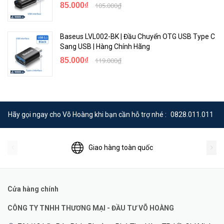
85.000₫
105.000₫
Baseus LVL002-BK | Đầu Chuyển OTG USB Type C
Sang USB | Hàng Chính Hãng
85.000₫
119.000₫
Hãy gọi ngay cho Võ Hoàng khi bạn cần hỗ trợ nhé :
0828.011.011
Giao hàng toàn quốc
Cửa hàng chính
CÔNG TY TNHH THƯƠNG MẠI - ĐẦU TƯ VÕ HOÀNG