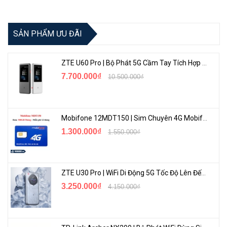
- Năm cổng cắm điện tiêu chuẩn phổ thông
SẢN PHẨM ƯU ĐÃI
- Công tắc nguồn độc lập cho từng cổng
- Bảo vệ chống sét lan truyền
ZTE U60 Pro | Bộ Phát 5G Cầm Tay Tích Hợp Công Nghệ WiFi 7, Pin 10000mAh
7.700.000₫
10.500.000₫
- Bảo vệ quá tải
- Vật liệu chống cháy
Mobifone 12MDT150 | Sim Chuyên 4G Mobifone Dung Lượng Cao 500GB/Tháng Gói 1 Năm
- Công suất MAX2500W-MAX10A, 250V
1.300.000₫
1.550.000₫
<Hotline: 0828.011.011 - (028)7300.2021 - VoHoang.vn>
ZTE U30 Pro | WiFi Di Động 5G Tốc Độ Lên Đến 500Mbps, Màn Hình Cảm Ứng
3.250.000₫
4.150.000₫