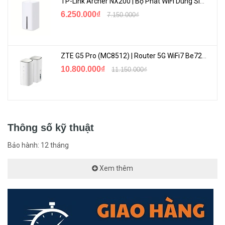
TP-Link Archer NX200 | Bộ Phát WiFi Dùng Sim 5G Tốc Độ Cao Mới FullBox
6.250.000₫
7.150.000₫
ZTE G5 Pro (MC8512) | Router 5G WiFi7 Be7200 Hỗ Trợ Băng Tần 6Ghz Cực Mạnh
10.800.000₫
11.150.000₫
Thông số kỹ thuật
Bảo hành: 12 tháng
Xem thêm