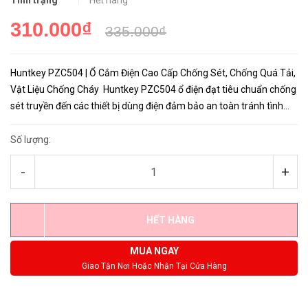
Tình trạng
Hết hàng
310.000₫
335.000₫
Huntkey PZC504 | Ổ Cắm Điện Cao Cấp Chống Sét, Chống Quá Tải,
Vật Liệu Chống Cháy Huntkey PZC504 ổ điện đạt tiêu chuẩn chống
sét truyền đến các thiết bị dùng điện đảm bảo an toàn tránh tình
huống không may dẫn đến hư hỏng, trong quá trình sử...
Số lượng:
-
+
HẾT HÀNG
MUA NGAY
Giao Tận Nơi Hoặc Nhận Tại Cửa Hàng