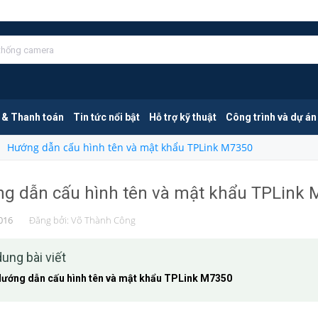
 & Thanh toán
Tin tức nổi bật
Hỗ trợ kỹ thuật
Công trình và dự án
Hướng dẫn cấu hình tên và mật khẩu TPLink M7350
g dẫn cấu hình tên và mật khẩu TPLink 
016
Đăng bởi:
Võ Thành Công
dung bài viết
ướng dẫn cấu hình tên và mật khẩu TPLink M7350