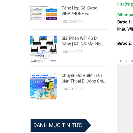
Hướng 
Tổng Hợp Gói Cước
VINAPHONE và
Đặt mua
MOBIFONE Giá Ưu Đãi
28/02/2026
Bước 1:
Năm 2026
khẩu Wif
Giải Pháp WiFi 4G Di
Bước 2:
Động | Kết Nối Mọi Nơi
Cùng Router TP-Link MR
06/11/2025
Series
Chuyển Đổi eSIM Trên
Điện Thoại Di Động Chỉ
Trong 5 Phút | Giải Pháp
24/10/2025
Tiện Lợi Cùng Võ Hoàng
DANH MỤC TIN TỨC