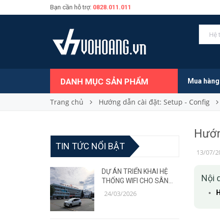
Bạn cần hỗ trợ:
0828.011.011
DANH MỤC SẢN PHẨM
Mua hàng
Trang chủ
Hướng dẫn cài đặt: Setup - Config
Hướn
TIN TỨC NỔI BẬT
13/07/2
DỰ ÁN TRIỂN KHAI HỆ
Nội 
THỐNG WIFI CHO SÂN
BAY – GIẢI PHÁP MẠNG
H
24/03/2026
ỔN ĐỊNH, CHỊU TẢI CAO