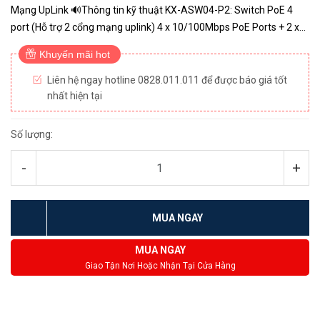
Mạng UpLink 🔊Thông tin kỹ thuật KX-ASW04-P2: Switch PoE 4
port (Hỗ trợ 2 cổng mạng uplink) 4 x 10/100Mbps PoE Ports + 2 x
100Mbps Uplink port Hỗ trợ chế độ mở rộng đường truyền ...
Khuyến mãi hot
Liên hệ ngay hotline 0828.011.011 để được báo giá tốt
nhất hiện tại
Số lượng:
-
+
MUA NGAY
MUA NGAY
Giao Tận Nơi Hoặc Nhận Tại Cửa Hàng