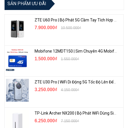
SẢN PHẨM ƯU ĐÃI
ZTE U60 Pro | Bộ Phát 5G Cầm Tay Tích Hợp Công Nghệ WiFi 7, Pin 10000mAh
7.900.000₫
10.500.000₫
Mobifone 12MDT150 | Sim Chuyên 4G Mobifone Dung Lượng Cao 500GB/Tháng Gói 1 Năm
1.500.000₫
1.550.000₫
ZTE U30 Pro | WiFi Di Động 5G Tốc Độ Lên Đến 500Mbps, Màn Hình Cảm Ứng
3.250.000₫
4.150.000₫
TP-Link Archer NX200 | Bộ Phát WiFi Dùng Sim 5G Tốc Độ Cao Mới FullBox
6.250.000₫
7.150.000₫