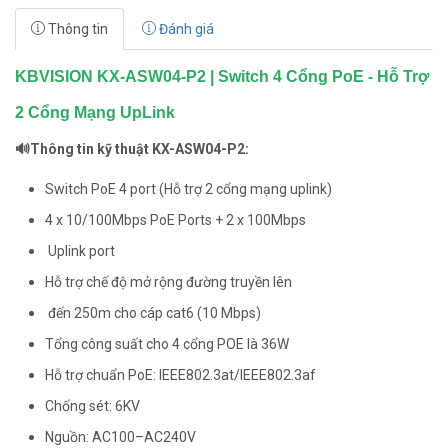
Thông tin
Đánh giá
KBVISION KX-ASW04-P2 | Switch 4 Cổng PoE - Hỗ Trợ
2 Cổng Mạng UpLink
🔊Thông tin kỹ thuật KX-ASW04-P2:
Switch PoE 4 port (Hỗ trợ 2 cổng mạng uplink)
4 x 10/100Mbps PoE Ports + 2 x 100Mbps
Uplink port
Hỗ trợ chế độ mở rộng đường truyền lên
đến 250m cho cáp cat6 (10 Mbps)
Tổng công suất cho 4 cổng POE là 36W
Hỗ trợ chuẩn PoE: IEEE802.3at/IEEE802.3af
Chống sét: 6KV
Nguồn: AC100–AC240V