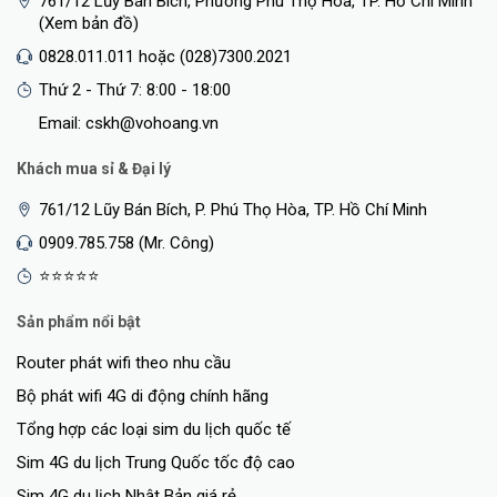
761/12 Lũy Bán Bích, Phường Phú Thọ Hòa, TP. Hồ Chí Minh
(Xem bản đồ)
0828.011.011 hoặc (028)7300.2021
Thứ 2 - Thứ 7: 8:00 - 18:00
Email: cskh@vohoang.vn
Khách mua sỉ & Đại lý
761/12 Lũy Bán Bích, P. Phú Thọ Hòa, TP. Hồ Chí Minh
0909.785.758 (Mr. Công)
⭐⭐⭐⭐⭐
Sản phẩm nổi bật
Router phát wifi theo nhu cầu
Bộ phát wifi 4G di động chính hãng
Tổng hợp các loại sim du lịch quốc tế
Sim 4G du lịch Trung Quốc tốc độ cao
Sim 4G du lịch Nhật Bản giá rẻ