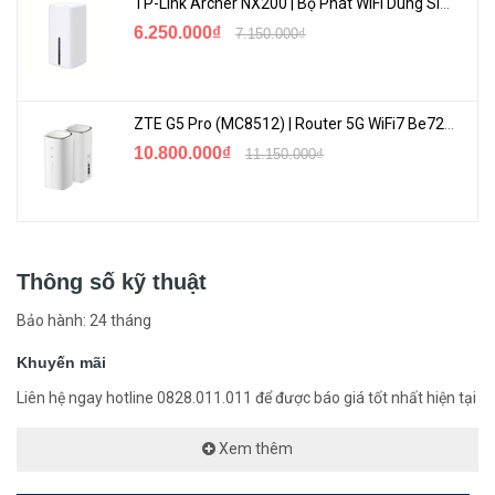
TP-Link Archer NX200 | Bộ Phát WiFi Dùng Sim 5G Tốc Độ Cao Mới FullBox
6.250.000₫
7.150.000₫
ZTE G5 Pro (MC8512) | Router 5G WiFi7 Be7200 Hỗ Trợ Băng Tần 6Ghz Cực Mạnh
10.800.000₫
11.150.000₫
Thông số kỹ thuật
Bảo hành: 24 tháng
Khuyến mãi
Liên hệ ngay hotline 0828.011.011 để được báo giá tốt nhất hiện tại
Xem thêm