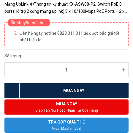
Mạng UpLink 🔊Thông tin kỹ thuật KX-ASW08-P2: Switch PoE 8
port (Hỗ trợ 2 cổng mạng uplink) 8 x 10/100Mbps PoE Ports + 2 x
1000Mbps Uplink port Hỗ trợ chế độ mở rộng đường truyền...
Khuyến mãi hot
Liên hệ ngay hotline 0828.011.011 để được báo giá tốt
nhất hiện tại
Số lượng:
-
+
MUA NGAY
MUA NGAY
Giao Tận Nơi Hoặc Nhận Tại Cửa Hàng
TRẢ GÓP QUA THẺ
Visa, Master, JCB