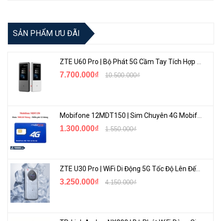
SẢN PHẨM ƯU ĐÃI
ZTE U60 Pro | Bộ Phát 5G Cầm Tay Tích Hợp Công Nghệ WiFi 7, Pin 10000mAh
7.700.000₫
10.500.000₫
Mobifone 12MDT150 | Sim Chuyên 4G Mobifone Dung Lượng Cao 500GB/Tháng Gói 1 Năm
1.300.000₫
1.550.000₫
ZTE U30 Pro | WiFi Di Động 5G Tốc Độ Lên Đến 500Mbps, Màn Hình Cảm Ứng
3.250.000₫
4.150.000₫