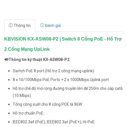
Thông tin
Đánh giá
KBVISION KX-ASW08-P2 | Switch 8 Cổng PoE - Hỗ Trợ
2 Cổng Mạng UpLink
🔊Thông tin kỹ thuật KX-ASW08-P2:
Switch PoE 8 port (Hỗ trợ 2 cổng mạng uplink)
8 x 10/100Mbps PoE Ports + 2 x 1000Mbps Uplink port
Hỗ trợ chế độ mở rộng đường truyền lên đế 250m cho cáp cat6
(10 Mbps)
Tổng công suất cho 8 cổng POE là 96W
Hỗ trợ chuẩn PoE:
IEEE802.3af (PoE), IEEE802.3at (PoE+), Hi-PoE