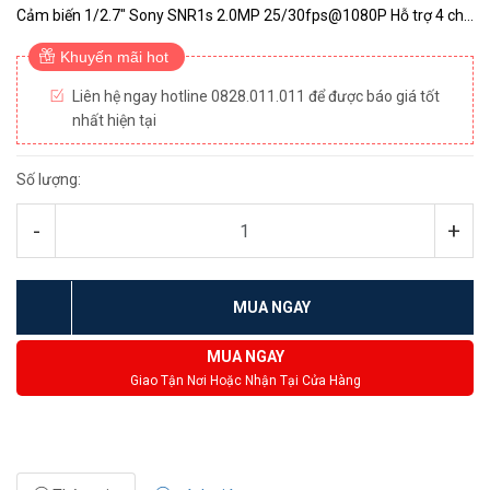
Cảm biến 1/2.7″ Sony SNR1s 2.0MP 25/30fps@1080P Hỗ trợ 4 chế
độ CVI/TVI/AHD/Analog Độ nhạy sáng tối thiểu 0.02Lux@F1.9
Khuyến mãi hot
Chống ngượ...
Liên hệ ngay hotline 0828.011.011 để được báo giá tốt
nhất hiện tại
Số lượng:
-
+
MUA NGAY
MUA NGAY
Giao Tận Nơi Hoặc Nhận Tại Cửa Hàng