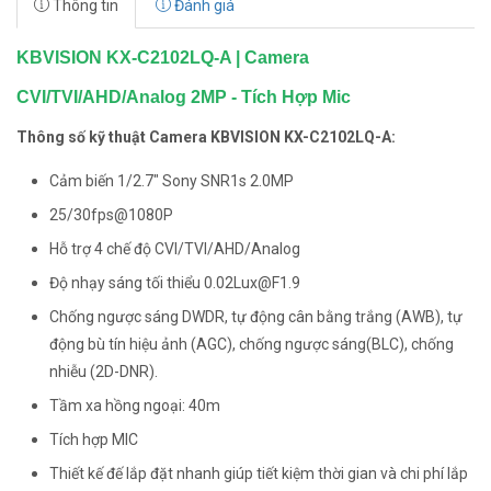
Thông tin
Đánh giá
KBVISION KX-C2102LQ-A | Camera
CVI/TVI/AHD/Analog 2MP - Tích Hợp Mic
Thông số kỹ thuật Camera KBVISION KX-C2102LQ-A:
Cảm biến 1/2.7″ Sony SNR1s 2.0MP
25/30fps@1080P
Hỗ trợ 4 chế độ CVI/TVI/AHD/Analog
Độ nhạy sáng tối thiểu 0.02Lux@F1.9
Chống ngược sáng DWDR, tự động cân bằng trắng (AWB), tự
động bù tín hiệu ảnh (AGC), chống ngược sáng(BLC), chống
nhiễu (2D-DNR).
Tầm xa hồng ngoại: 40m
Tích hợp MIC
Thiết kế đế lắp đặt nhanh giúp tiết kiệm thời gian và chi phí lắp