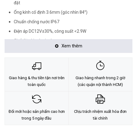
đặt
Ống kính cố định 3.6mm (góc nhìn 84°)
Chuẩn chống nước IP67
Điện áp DC12V±30%, công suất <2.9W
Chất liệu kim loại+nhựa
Xem thêm
<Hotline: 0828.011.011 - (028)7300.2021 - VoHoang.vn>
Tư vấn cách chọn loại camera và dịch vụ lắp đặt camera tận nơi:
TẠI ĐÂY
Giao hàng & thu tiền tận nơi trên
Giao hàng nhanh trong 2 giờ
toàn quốc
(các quận nội thành HCM)
Đổi mới hoặc sản phẩm cao hơn
Chịu trách nhiệm xuất hóa đơn
trong 5 ngày đầu
tài chính