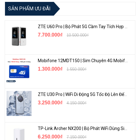
SẢN PHẨM ƯU ĐÃI
ZTE U60 Pro | Bộ Phát 5G Cầm Tay Tích Hợp Công Nghệ WiFi 7, Pin 10000mAh
7.700.000₫
10.500.000₫
Mobifone 12MDT150 | Sim Chuyên 4G Mobifone Dung Lượng Cao 500GB/Tháng Gói 1 Năm
1.300.000₫
1.550.000₫
ZTE U30 Pro | WiFi Di Động 5G Tốc Độ Lên Đến 500Mbps, Màn Hình Cảm Ứng
3.250.000₫
4.150.000₫
TP-Link Archer NX200 | Bộ Phát WiFi Dùng Sim 5G Tốc Độ Cao Mới FullBox
6.250.000₫
7.150.000₫