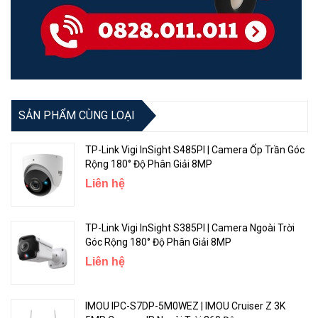
SẢN PHẨM CÙNG LOẠI
TP-Link Vigi InSight S485PI | Camera Ốp Trần Góc
Rộng 180° Độ Phân Giải 8MP
Liên hệ
TP-Link Vigi InSight S385PI | Camera Ngoài Trời
Góc Rộng 180° Độ Phân Giải 8MP
Liên hệ
IMOU IPC-S7DP-5M0WEZ | IMOU Cruiser Z 3K