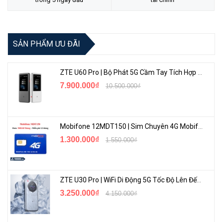
SẢN PHẨM ƯU ĐÃI
ZTE U60 Pro | Bộ Phát 5G Cầm Tay Tích Hợp Công Nghệ WiFi 7, Pin 10000mAh
7.900.000₫
10.500.000₫
Mobifone 12MDT150 | Sim Chuyên 4G Mobifone Dung Lượng Cao 500GB/Tháng Gói 1 Năm
1.300.000₫
1.550.000₫
ZTE U30 Pro | WiFi Di Động 5G Tốc Độ Lên Đến 500Mbps, Màn Hình Cảm Ứng
3.250.000₫
4.150.000₫