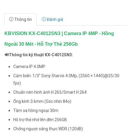
Thông tin
Đánh giá
KBVISION KX-C4012SN3 | Camera IP 4MP - Hồng
Ngoài 30 Mét - Hỗ Trợ Thẻ 256Gb
🔊Thông tin kỹ thuật KX-C4012SN3:
Camera IP 4.0MP
Cảm biến: 1/3'' Sony Starvis 4.0Mp, (2560 × 1440)@25/30
fps)
Chuẩn nén hình ảnh H.265/Smart H.264
Ống kính 3.6mm (Góc nhìn 84o)
Tầm xa hồng ngoại 30m
Hỗ trợ thẻ nhớ lên đên 256GB
Chống ngược sáng thực WDR (120dB)