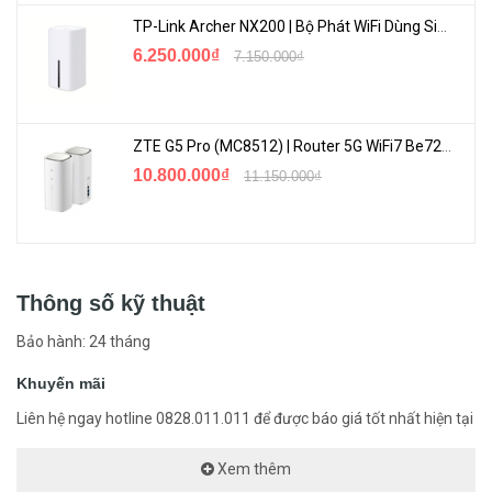
TP-Link Archer NX200 | Bộ Phát WiFi Dùng Sim 5G Tốc Độ Cao Mới FullBox
6.250.000₫
7.150.000₫
ZTE G5 Pro (MC8512) | Router 5G WiFi7 Be7200 Hỗ Trợ Băng Tần 6Ghz Cực Mạnh
10.800.000₫
11.150.000₫
Thông số kỹ thuật
Bảo hành: 24 tháng
Khuyến mãi
Liên hệ ngay hotline 0828.011.011 để được báo giá tốt nhất hiện tại
Xem thêm