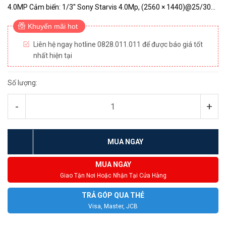
4.0MP Cảm biến: 1/3'' Sony Starvis 4.0Mp, (2560 × 1440)@25/30
fps) Chuẩn nén hình ảnh H.265/Smart H.264 Ống kính 3.6mm (G...
Khuyến mãi hot
Liên hệ ngay hotline 0828.011.011 để được báo giá tốt
nhất hiện tại
Số lượng:
-
+
MUA NGAY
MUA NGAY
Giao Tận Nơi Hoặc Nhận Tại Cửa Hàng
TRẢ GÓP QUA THẺ
Visa, Master, JCB