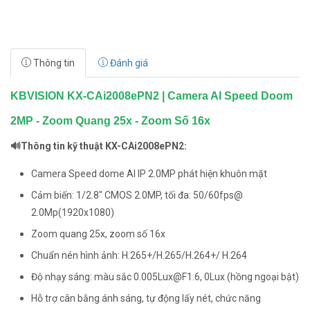
Thông tin
Đánh giá
KBVISION KX-CAi2008ePN2 | Camera AI Speed Doom
2MP - Zoom Quang 25x - Zoom Số 16x
🔊Thông tin kỹ thuật KX-CAi2008ePN2:
Camera Speed dome AI IP 2.0MP phát hiện khuôn mặt
Cảm biến: 1/2.8" CMOS 2.0MP, tối đa: 50/60fps@
2.0Mp(1920x1080)
Zoom quang 25x, zoom số 16x
Chuẩn nén hình ảnh: H.265+/H.265/H.264+/ H.264
Độ nhạy sáng: màu sắc 0.005Lux@F1.6, 0Lux (hồng ngoại bật)
Hỗ trợ cân bằng ánh sáng, tự động lấy nét, chức năng