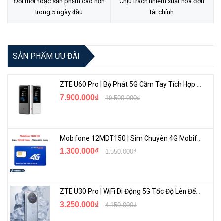
Đổi mới hoặc sản phẩm cao hơn
Chịu trách nhiệm xuất hóa đơn
trường hợp mất kết nối
trong 5 ngày đầu
tài chính
Tầm xa hồng ngoại: 100m
Nguồn: DC12V/3A, PoE+
Chuẩn chống bụi nước IP66
SẢN PHẨM ƯU ĐÃI
<Hotline: 0828.011.011 - (028)7300.2021 - VoHoang.vn>
ZTE U60 Pro | Bộ Phát 5G Cầm Tay Tích Hợp Công Nghệ WiFi 7, Pin 10000mAh
Tư vấn cách chọn loại camera và dịch vụ lắp đặt camera tận nơi:
7.900.000₫
10.500.000₫
TẠI ĐÂY
Mobifone 12MDT150 | Sim Chuyên 4G Mobifone Dung Lượng Cao 500GB/Tháng Gói 1 Năm
1.300.000₫
1.550.000₫
ZTE U30 Pro | WiFi Di Động 5G Tốc Độ Lên Đến 500Mbps, Màn Hình Cảm Ứng
3.250.000₫
4.150.000₫