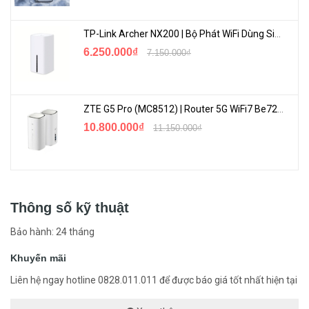
TP-Link Archer NX200 | Bộ Phát WiFi Dùng Sim 5G Tốc Độ Cao Mới FullBox
6.250.000₫
7.150.000₫
ZTE G5 Pro (MC8512) | Router 5G WiFi7 Be7200 Hỗ Trợ Băng Tần 6Ghz Cực Mạnh
10.800.000₫
11.150.000₫
Thông số kỹ thuật
Bảo hành: 24 tháng
Khuyến mãi
Liên hệ ngay hotline 0828.011.011 để được báo giá tốt nhất hiện tại