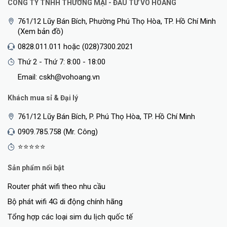
CÔNG TY TNHH THƯƠNG MẠI - ĐẦU TƯ VÕ HOÀNG
761/12 Lũy Bán Bích, Phường Phú Thọ Hòa, TP. Hồ Chí Minh
(Xem bản đồ)
0828.011.011 hoặc (028)7300.2021
Thứ 2 - Thứ 7: 8:00 - 18:00
Email: cskh@vohoang.vn
Khách mua sỉ & Đại lý
761/12 Lũy Bán Bích, P. Phú Thọ Hòa, TP. Hồ Chí Minh
0909.785.758 (Mr. Công)
⭐⭐⭐⭐⭐
Sản phẩm nổi bật
Router phát wifi theo nhu cầu
Bộ phát wifi 4G di động chính hãng
Tổng hợp các loại sim du lịch quốc tế