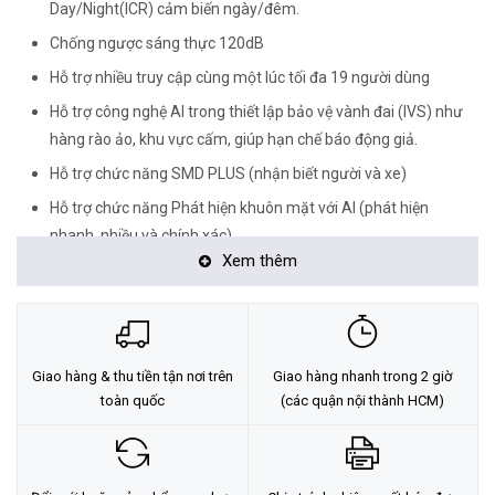
Day/Night(ICR) cảm biến ngày/đêm.
Chống ngược sáng thực 120dB
Hỗ trợ nhiều truy cập cùng một lúc tối đa 19 người dùng
Hỗ trợ công nghệ AI trong thiết lập bảo vệ vành đai (IVS) như
hàng rào ảo, khu vực cấm, giúp hạn chế báo động giả.
Hỗ trợ chức năng SMD PLUS (nhận biết người và xe)
Hỗ trợ chức năng Phát hiện khuôn mặt với AI (phát hiện
nhanh, nhiều và chính xác)
Xem thêm
Tốc độ: 240°/s xoay ngang, 200°/s xoay dọc, 360° không có
điểm dừng
Hỗ trợ cài đặt 300 điểm tuần tra, 8 quá trình tuần tra thông
minh, 5 nhóm điểm tuần tra tự động.
Giao hàng & thu tiền tận nơi trên
Giao hàng nhanh trong 2 giờ
Báo động: 2 báo động vào Hỗ trợ các thiết bị báo động như
toàn quốc
(các quận nội thành HCM)
công tắc từ hoặc PIR,1 báo động ra Hỗ trợ loa báo động hoặc
điều khiển thiết bị khác
Hỗ trợ thẻ nhớ MicroSD lên đến 512GB tự ghi hình trong