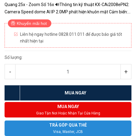
Quang 25x - Zoom Số 16x 🔊Thông tin kỹ thuật KX-CAi2008ePN2:
Camera Speed dome AI IP 2.0MP phát hiện khuôn mặt Cảm biến:
1/2.8" CMOS 2.0MP, tối đa: 50/60fps@ 2.0Mp(1920x1080) Zoom
Khuyến mãi hot
qua...
Liên hệ ngay hotline 0828.011.011 để được báo giá tốt
nhất hiện tại
Số lượng:
-
+
MUA NGAY
MUA NGAY
Giao Tận Nơi Hoặc Nhận Tại Cửa Hàng
TRẢ GÓP QUA THẺ
Visa, Master, JCB