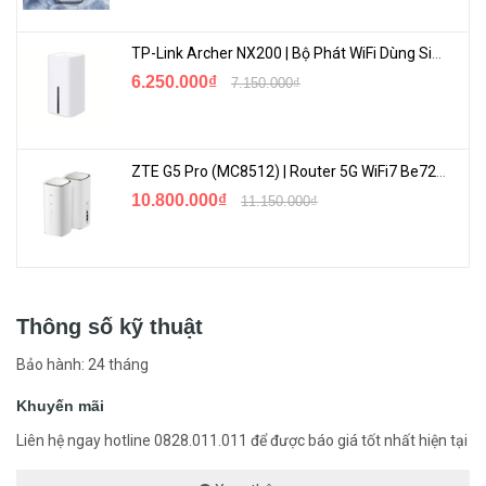
TP-Link Archer NX200 | Bộ Phát WiFi Dùng Sim 5G Tốc Độ Cao Mới FullBox
6.250.000₫
7.150.000₫
ZTE G5 Pro (MC8512) | Router 5G WiFi7 Be7200 Hỗ Trợ Băng Tần 6Ghz Cực Mạnh
10.800.000₫
11.150.000₫
Thông số kỹ thuật
Bảo hành: 24 tháng
Khuyến mãi
Liên hệ ngay hotline 0828.011.011 để được báo giá tốt nhất hiện tại