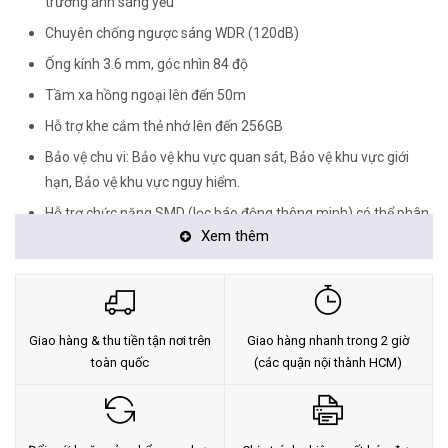
trường ánh sáng yếu
Chuyên chống ngược sáng WDR (120dB)
Ống kính 3.6 mm, góc nhìn 84 độ
Tầm xa hồng ngoại lên đến 50m
Hỗ trợ khe cắm thẻ nhớ lên đến 256GB
Bảo vệ chu vi: Bảo vệ khu vực quan sát, Bảo vệ khu vực giới
hạn, Bảo vệ khu vực nguy hiểm.
Hỗ trợ chức năng SMD (lọc báo động thông minh) có thể phân
Xem thêm
loại giữa người và phương tiện; IVS (Tripwire, Intrusion)
Hỗ trợ kết nối Audio in/out, Alarm in/out
Chuẩn chống bụi và nước IP67, chống va đập IK10
Nguồn 12V DC/PoE
Giao hàng & thu tiền tận nơi trên
Giao hàng nhanh trong 2 giờ
Nhiệt độ hoạt động: -40°C ~ +60°C
toàn quốc
(các quận nội thành HCM)
<Hotline: 0828.011.011 - (028)7300.2021 - VoHoang.vn>
Tư vấn cách chọn loại camera và dịch vụ lắp đặt camera tận nơi: