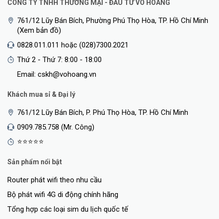
CÔNG TY TNHH THƯƠNG MẠI - ĐẦU TƯ VÕ HOÀNG
761/12 Lũy Bán Bích, Phường Phú Thọ Hòa, TP. Hồ Chí Minh
(Xem bản đồ)
0828.011.011 hoặc (028)7300.2021
Thứ 2 - Thứ 7: 8:00 - 18:00
Email: cskh@vohoang.vn
Khách mua sỉ & Đại lý
761/12 Lũy Bán Bích, P. Phú Thọ Hòa, TP. Hồ Chí Minh
0909.785.758 (Mr. Công)
⭐⭐⭐⭐⭐
Sản phẩm nổi bật
Router phát wifi theo nhu cầu
Bộ phát wifi 4G di động chính hãng
Tổng hợp các loại sim du lịch quốc tế