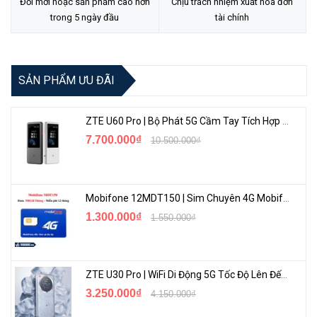
Đổi mới hoặc sản phẩm cao hơn
Chịu trách nhiệm xuất hóa đơn
TẠI ĐÂY
trong 5 ngày đầu
tài chính
SẢN PHẨM ƯU ĐÃI
ZTE U60 Pro | Bộ Phát 5G Cầm Tay Tích Hợp Công Nghệ WiFi 7, Pin 10000mAh
7.700.000₫
10.500.000₫
Mobifone 12MDT150 | Sim Chuyên 4G Mobifone Dung Lượng Cao 500GB/Tháng Gói 1 Năm
1.300.000₫
1.550.000₫
ZTE U30 Pro | WiFi Di Động 5G Tốc Độ Lên Đến 500Mbps, Màn Hình Cảm Ứng
3.250.000₫
4.150.000₫