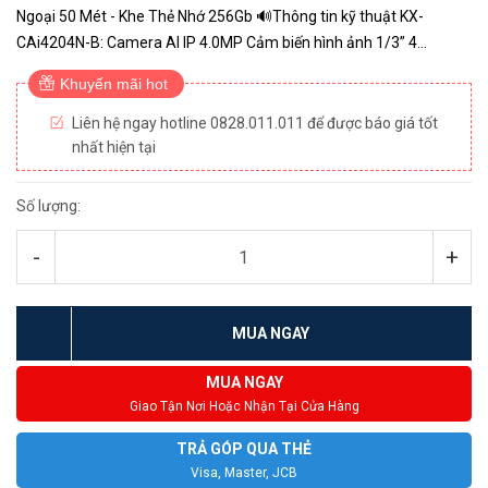
Ngoại 50 Mét - Khe Thẻ Nhớ 256Gb 🔊Thông tin kỹ thuật KX-
CAi4204N-B: Camera AI IP 4.0MP Cảm biến hình ảnh 1/3” 4
Megapixel progressive Sony Starvis Chuẩn nén hình ảnh H.265+;
Khuyến mãi hot
H.2...
Liên hệ ngay hotline 0828.011.011 để được báo giá tốt
nhất hiện tại
Số lượng:
-
+
MUA NGAY
MUA NGAY
Giao Tận Nơi Hoặc Nhận Tại Cửa Hàng
TRẢ GÓP QUA THẺ
Visa, Master, JCB