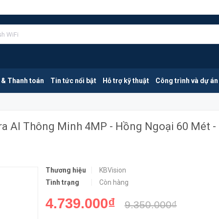
KBVISION KX-CAi4205MN2 | Camera AI Thông Minh 4MP - Hồng Ngoại 60 Mét - Lọc Báo Động
MUA NGA
 & Thanh toán
Tin tức nổi bật
Hỗ trợ kỹ thuật
Công trình và dự án
 AI Thông Minh 4MP - Hồng Ngoại 60 Mét -
Thương hiệu
KBVision
Tình trạng
Còn hàng
4.739.000₫
9.350.000₫