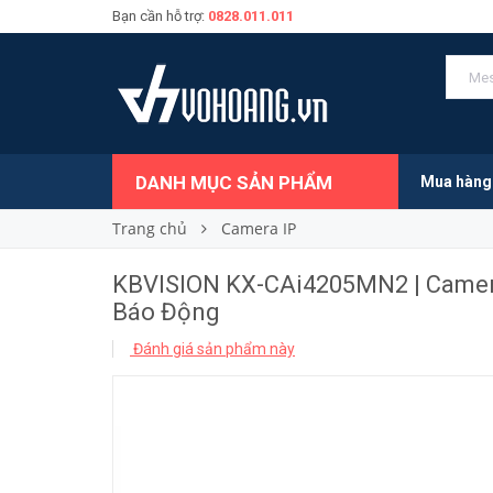
Bạn cần hỗ trợ:
0828.011.011
4.739.000₫
Giá bán:
DANH MỤC SẢN PHẨM
Mua hàng
Trang chủ
Camera IP
KBVISION KX-CAi4205MN2 | Camera
Báo Động
Đánh giá sản phẩm này