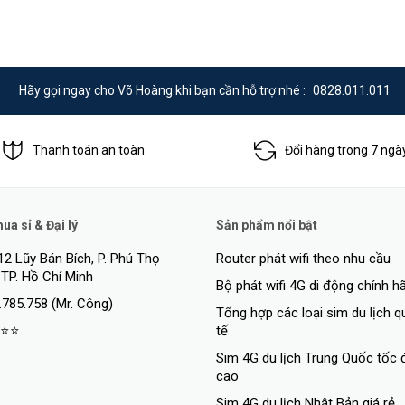
Hãy gọi ngay cho Võ Hoàng khi bạn cần hỗ trợ nhé :
0828.011.011
Thanh toán an toàn
Đổi hàng trong 7 ngà
a sỉ & Đại lý
Sản phẩm nổi bật
12 Lũy Bán Bích, P. Phú Thọ
Router phát wifi theo nhu cầu
 TP. Hồ Chí Minh
Bộ phát wifi 4G di động chính h
.785.758 (Mr. Công)
Tổng hợp các loại sim du lịch 
⭐⭐
tế
Sim 4G du lịch Trung Quốc tốc 
cao
Sim 4G du lịch Nhật Bản giá rẻ