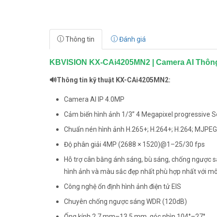
Thông tin
Đánh giá
KBVISION KX-CAi4205MN2 | Camera AI Thông
🔊Thông tin kỹ thuật KX-CAi4205MN2:
Camera AI IP 4.0MP
Cảm biến hình ảnh 1/3” 4 Megapixel progressive S
Chuẩn nén hình ảnh H.265+; H.264+; H.264; MJPEG
Độ phân giải 4MP (2688 × 1520)@1–25/30 fps
Hỗ trợ cân bằng ánh sáng, bù sáng, chống ngược s
hình ảnh và màu sắc đẹp nhất phù hợp nhất với mô
Công nghệ ổn định hình ảnh điện tử EIS
Chuyên chống ngược sáng WDR (120dB)
Ống kính 2.7 mm–13.5 mm, góc nhìn 104°–27°