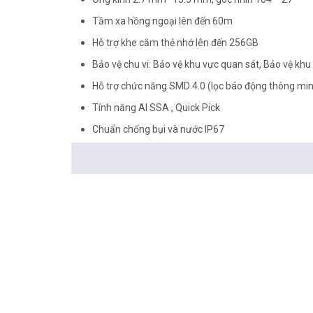
Tầm xa hồng ngoại lên đến 60m
Hỗ trợ khe cắm thẻ nhớ lên đến 256GB
Bảo vệ chu vi: Bảo vệ khu vực quan sát, Bảo vệ khu
Hỗ trợ chức năng SMD 4.0 (lọc báo động thông minh)
Tính năng AI SSA , Quick Pick
Chuẩn chống bụi và nước IP67
Nguồn 12V DC/PoE
Nhiệt độ hoạt động: -30°C ~ +60°C
<Hotline: 0828.011.011 - (028)7300.2021 - VoHoang.vn
Tư vấn cách chọn loại camera và dịch vụ lắp đặt cam