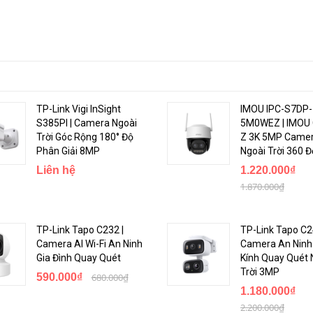
TP-Link Vigi InSight
IMOU IPC-S7DP-
S385PI | Camera Ngoài
5M0WEZ | IMOU 
Trời Góc Rộng 180° Độ
Z 3K 5MP Camer
Phân Giải 8MP
Ngoài Trời 360 Đ
Liên hệ
1.220.000₫
1.870.000₫
TP-Link Tapo C232 |
TP-Link Tapo C2
Camera AI Wi-Fi An Ninh
Camera An Ninh
Gia Đình Quay Quét
Kính Quay Quét 
Trời 3MP
590.000₫
680.000₫
1.180.000₫
2.200.000₫