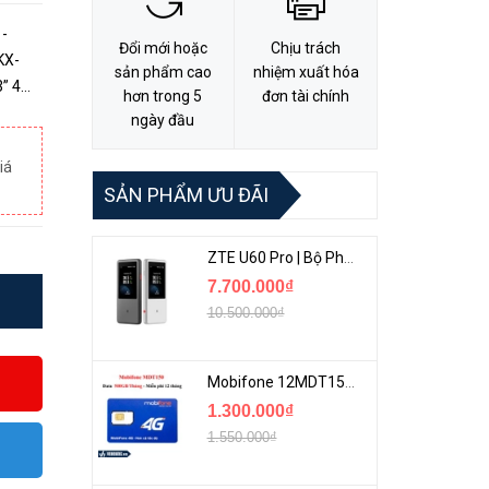
-
Đổi mới hoặc
Chịu trách
KX-
sản phẩm cao
nhiệm xuất hóa
hơn trong 5
đơn tài chính
ngày đầu
iá
SẢN PHẨM ƯU ĐÃI
ZTE U60 Pro | Bộ Phát 5G Cầm Tay Tích Hợp Công Nghệ WiFi 7, Pin 10000mAh
7.700.000₫
10.500.000₫
Mobifone 12MDT150 | Sim Chuyên 4G Mobifone Dung Lượng Cao 500GB/Tháng Gói 1 Năm
1.300.000₫
1.550.000₫