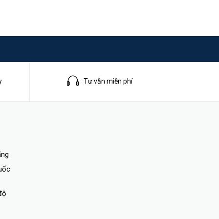
y
Tư vẫn miễn phí
ãng
quốc
độ