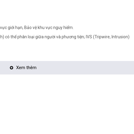
 vực giới hạn, Bảo vệ khu vực nguy hiểm.
 có thể phân loại giữa người và phương tiện; IVS (Tripwire, Intrusion)
Xem thêm
>
era tận nơi:
TẠI ĐÂY