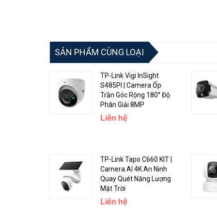
SẢN PHẨM CÙNG LOẠI
TP-Link Vigi InSight
S485PI | Camera Ốp
Trần Góc Rộng 180° Độ
Phân Giải 8MP
Liên hệ
TP-Link Tapo C660 KIT |
Camera AI 4K An Ninh
Quay Quét Năng Lượng
Mặt Trời
Liên hệ