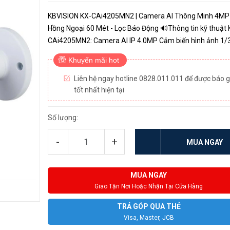
KBVISION KX-CAi4205MN2 | Camera AI Thông Minh 4MP 
Hồng Ngoại 60 Mét - Lọc Báo Động 🔊Thông tin kỹ thuật 
CAi4205MN2: Camera AI IP 4.0MP Cảm biến hình ảnh 1/3” 4
Megapixel progressive Sony Starvis Chuẩn nén hình ảnh
Khuyến mãi hot
H.265+; H.264+; ...
Liên hệ ngay hotline 0828.011.011 để được báo g
tốt nhất hiện tại
Số lượng:
-
+
MUA NGAY
MUA NGAY
Giao Tận Nơi Hoặc Nhận Tại Cửa Hàng
TRẢ GÓP QUA THẺ
Visa, Master, JCB