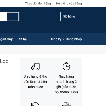
Theo dõi đơn hàng
Hệ thống cửa hàng
LIÊN HỆ ĐẶT HÀNG
Y
0828.011.011
Giỏ hàng
 gần đây
Liên hệ
Đăng ký
/
Đăng nhập
 Lọc
Giao hàng & thu
Giao hàng
tiền tận nơi trên
nhanh trong 2
toàn quốc
giờ (các quận
nội thành HCM)