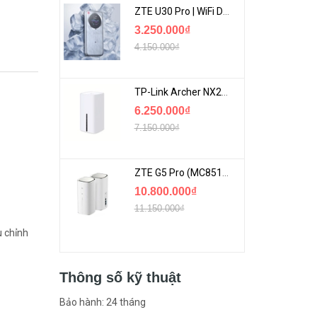
ZTE U30 Pro | WiFi Di Động 5G Tốc Độ Lên Đến 500Mbps, Màn Hình Cảm Ứng
3.250.000₫
4.150.000₫
TP-Link Archer NX200 | Bộ Phát WiFi Dùng Sim 5G Tốc Độ Cao Mới FullBox
6.250.000₫
7.150.000₫
ZTE G5 Pro (MC8512) | Router 5G WiFi7 Be7200 Hỗ Trợ Băng Tần 6Ghz Cực Mạnh
10.800.000₫
11.150.000₫
u chỉnh
Thông số kỹ thuật
Bảo hành: 24 tháng