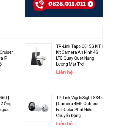
TP-Link Tapo C615G KIT |
Cruiser
Kit Camera An Ninh 4G
a IP
LTE Quay Quét Năng
ộ
Lượng Mặt Trời
Liên hệ
46D |
TP-Link Vigi InSight S345
 2 Ống
| Camera 4MP Outdoor
Ngoài
Full-Color Phát Hiện
Chuyển Động
Liên hệ