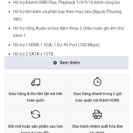
Hỗ trợ 8 kênh SMD Plus. Playback 1/4/9/16 kênh cùng lúc
Hỗ trợ tìm kiếm và phân loại theo mục tiêu (Người, Phương
tiện)
Hỗ trợ cổng Audio in/out đàm thoại 2 chiều hoặc ghi âm cho
kênh 1.
Hỗ trợ 1 HDMI, 1 VGA, 1 RJ-45 Port (100 Mbps)
Hỗ trợ 2 SATA x 10TB
Xem thêm
Hỗ trợ 128 user truy cập cùng lúc thích hợp cho những dự án
như trường học, trường mầm non.
Hỗ trợ kết nối với camera cũa các hãng khác như: Arecont
Vision, AXIS, Bosch, Brickcom, Canon, CP Plus, Dynacolor,
Giao hàng & thu tiền tận nơi trên
Giao hàng nhanh trong 2 giờ
Honeywell, Panasonic, Pelco, Samsung, Sanyo, Sony,
toàn quốc
(các quận nội thành HCM)
Videosec, Vivotek,......
<Hotline: 0828.011.011 - (028)7300.2021 - VoHoang.vn>
Tư vấn cách chọn loại camera và dịch vụ lắp đặt camera tận nơi:
Đổi mới hoặc sản phẩm cao hơn
Chịu trách nhiệm xuất hóa đơn
TẠI ĐÂY
trong 5 ngày đầu
tài chính