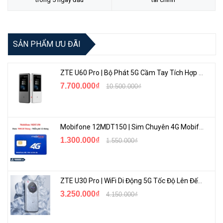
SẢN PHẨM ƯU ĐÃI
ZTE U60 Pro | Bộ Phát 5G Cầm Tay Tích Hợp Công Nghệ WiFi 7, Pin 10000mAh
7.700.000₫
10.500.000₫
Mobifone 12MDT150 | Sim Chuyên 4G Mobifone Dung Lượng Cao 500GB/Tháng Gói 1 Năm
1.300.000₫
1.550.000₫
ZTE U30 Pro | WiFi Di Động 5G Tốc Độ Lên Đến 500Mbps, Màn Hình Cảm Ứng
3.250.000₫
4.150.000₫