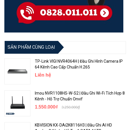
SẢN PHẨM CÙNG LOẠI
TP-Link VIGI NVR4064H | Đầu Ghi Hình Camera IP
64 Kênh Cao Cấp Chuẩn H.265
Liên hệ
Imou NVR1108HS-W-S2 | Đầu Ghi Wi-Fi Tích Hợp 8
Kênh - Hỗ Trợ Chuẩn Onvif
1.550.000₫
3.250.000₫
KBVISION KX-DAi2K8116H3 | Đầu Ghi AI HD