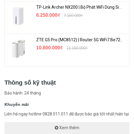
TP-Link Archer NX200 | Bộ Phát WiFi Dùng Sim 5G Tốc Độ Cao Mới FullBox
6.250.000₫
7.150.000₫
ZTE G5 Pro (MC8512) | Router 5G WiFi7 Be7200 Hỗ Trợ Băng Tần 6Ghz Cực Mạnh
10.800.000₫
11.150.000₫
Thông số kỹ thuật
Bảo hành: 24 tháng
Khuyến mãi
Liên hệ ngay hotline 0828.011.011 để được báo giá tốt nhất hiện tại
Xem thêm