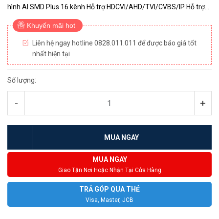
hình AI SMD Plus 16 kênh Hỗ trợ HDCVI/AHD/TVI/CVBS/IP Hỗ trợ
ghi hình: kênh 1: 1080N/720P (1fps–25/30 fps), các kênh khác...
Khuyến mãi hot
Liên hệ ngay hotline 0828.011.011 để được báo giá tốt
nhất hiện tại
Số lượng:
-
+
MUA NGAY
MUA NGAY
Giao Tận Nơi Hoặc Nhận Tại Cửa Hàng
TRẢ GÓP QUA THẺ
Visa, Master, JCB