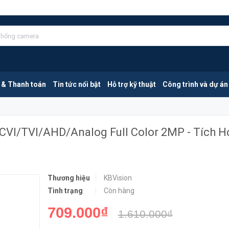
KBVISION KX-CF2203L-A | Camera CVI/TVI/AHD/Analog Full Color 2MP - Tích Hợp Mic
MUA NGA
 & Thanh toán
Tin tức nổi bật
Hỗ trợ kỹ thuật
Công trình và dự án
CVI/TVI/AHD/Analog Full Color 2MP - Tích H
Thương hiệu
KBVision
Tình trạng
Còn hàng
709.000₫
1.610.000₫