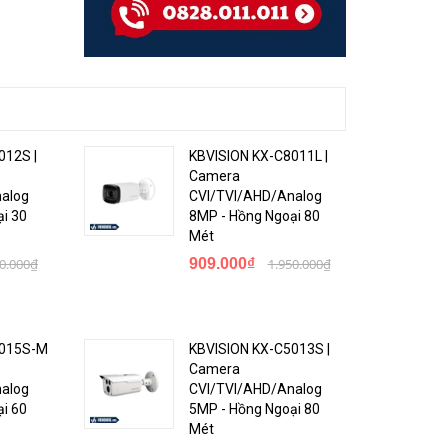
012S |
KBVISION KX-C8011L |
Camera
alog
CVI/TVI/AHD/Analog
i 30
8MP - Hồng Ngoại 80
Mét
50.000₫
909.000₫
1.950.000₫
5015S-M
KBVISION KX-C5013S |
Camera
alog
CVI/TVI/AHD/Analog
i 60
5MP - Hồng Ngoại 80
Mét