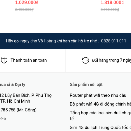
1.029.000₫
1.819.000₫
2.150.000₫
3.950.000₫
Hãy gọi ngay cho Võ Hoàng khi bạn cần hỗ trợ nhé :
0828.011.011
Thanh toán an toàn
Đổi hàng trong 7 ngà
a sỉ & Đại lý
Sản phẩm nổi bật
12 Lũy Bán Bích, P. Phú Thọ
Router phát wifi theo nhu cầu
 TP. Hồ Chí Minh
Bộ phát wifi 4G di động chính h
.785.758 (Mr. Công)
Tổng hợp các loại sim du lịch 
⭐⭐
tế
Sim 4G du lịch Trung Quốc tốc 