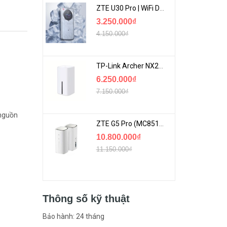
ZTE U30 Pro | WiFi Di Động 5G Tốc Độ Lên Đến 500Mbps, Màn Hình Cảm Ứng
3.250.000₫
4.150.000₫
TP-Link Archer NX200 | Bộ Phát WiFi Dùng Sim 5G Tốc Độ Cao Mới FullBox
6.250.000₫
7.150.000₫
 nguồn
ZTE G5 Pro (MC8512) | Router 5G WiFi7 Be7200 Hỗ Trợ Băng Tần 6Ghz Cực Mạnh
10.800.000₫
11.150.000₫
Thông số kỹ thuật
Bảo hành: 24 tháng