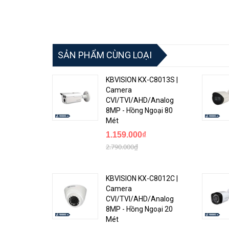
SẢN PHẨM CÙNG LOẠI
KBVISION KX-C8013S |
Camera
CVI/TVI/AHD/Analog
8MP - Hồng Ngoại 80
Mét
1.159.000₫
2.790.000₫
KBVISION KX-C8012C |
Camera
CVI/TVI/AHD/Analog
8MP - Hồng Ngoại 20
Mét