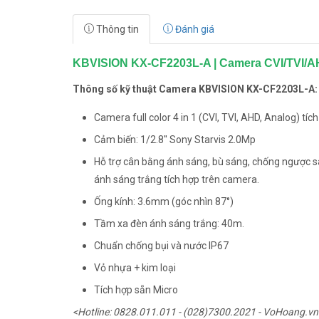
Thông tin
Đánh giá
KBVISION KX-CF2203L-A | Camera CVI/TVI/AH
Thông số kỹ thuật Camera KBVISION KX-CF2203L-A:
Camera full color 4 in 1 (CVI, TVI, AHD, Analog) tíc
Cảm biến: 1/2.8'' Sony Starvis 2.0Mp
Hỗ trợ cân bằng ánh sáng, bù sáng, chống ngược s
ánh sáng trắng tích hợp trên camera.
Ống kính: 3.6mm (góc nhìn 87°)
Tầm xa đèn ánh sáng trắng: 40m.
Chuẩn chống bụi và nước IP67
Vỏ nhựa + kim loại
Tích hợp sẵn Micro
<Hotline: 0828.011.011 - (028)7300.2021 - VoHoang.vn