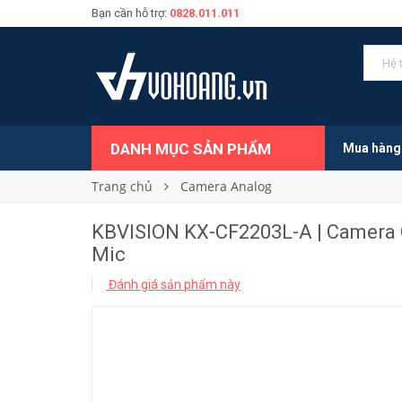
Bạn cần hỗ trợ:
0828.011.011
709.000₫
Giá bán:
DANH MỤC SẢN PHẨM
Mua hàng
Trang chủ
Camera Analog
KBVISION KX-CF2203L-A | Camera 
Mic
Đánh giá sản phẩm này