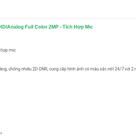
D/Analog Full Color 2MP - Tích Hợp Mic
h hợp mic
áng, chống nhiễu 2D-DNR, cung cấp hình ảnh có màu sắc nét 24/7 với 2
>