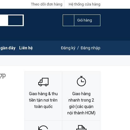
Theo dõi đơn hàng
Hệ thống cửa hàng
LIÊN HỆ ĐẶT HÀNG
Y
0828.011.011
Giỏ hàng
 gần đây
Liên hệ
Đăng ký
/
Đăng nhập
ợp
Giao hàng & thu
Giao hàng
tiền tận nơi trên
nhanh trong 2
toàn quốc
giờ (các quận
nội thành HCM)