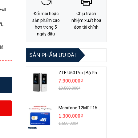
ull
Đổi mới hoặc
Chịu trách
sản phẩm cao
nhiệm xuất hóa
hơn trong 5
đơn tài chính
 2.0Mp
ngày đầu
iá
SẢN PHẨM ƯU ĐÃI
ZTE U60 Pro | Bộ Phát 5G Cầm Tay Tích Hợp Công Nghệ WiFi 7, Pin 10000mAh
7.900.000₫
10.500.000₫
Mobifone 12MDT150 | Sim Chuyên 4G Mobifone Dung Lượng Cao 500GB/Tháng Gói 1 Năm
1.300.000₫
1.550.000₫