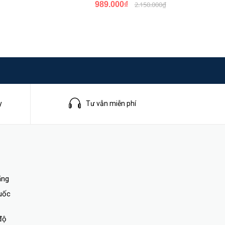
989.000₫
2.150.000₫
y
Tư vẫn miễn phí
ãng
quốc
độ