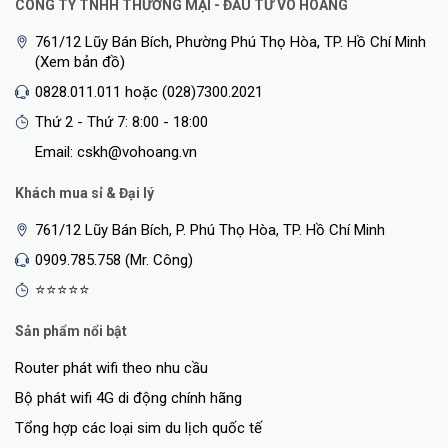
CÔNG TY TNHH THƯƠNG MẠI - ĐẦU TƯ VÕ HOÀNG
761/12 Lũy Bán Bích, Phường Phú Thọ Hòa, TP. Hồ Chí Minh
(Xem bản đồ)
0828.011.011 hoặc (028)7300.2021
Thứ 2 - Thứ 7: 8:00 - 18:00
Email: cskh@vohoang.vn
Khách mua sỉ & Đại lý
761/12 Lũy Bán Bích, P. Phú Thọ Hòa, TP. Hồ Chí Minh
0909.785.758 (Mr. Công)
⭐⭐⭐⭐⭐
Sản phẩm nổi bật
Router phát wifi theo nhu cầu
Bộ phát wifi 4G di động chính hãng
Tổng hợp các loại sim du lịch quốc tế