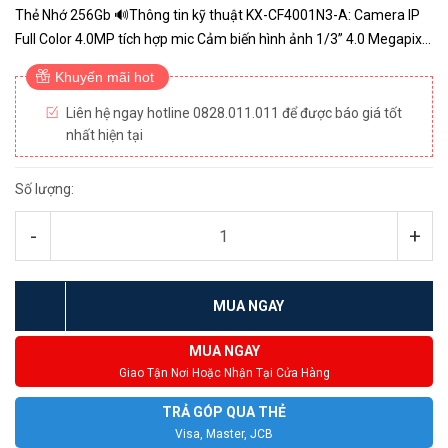
Thẻ Nhớ 256Gb 🔊Thông tin kỹ thuật KX-CF4001N3-A: Camera IP
Full Color 4.0MP tích hợp mic Cảm biến hình ảnh 1/3” 4.0 Megapixel
Sony Starvis Chuẩn nén hình ảnh H.265+; H.264+...
Khuyến mãi hot
Liên hệ ngay hotline 0828.011.011 để được báo giá tốt
nhất hiện tại
Số lượng:
-
+
MUA NGAY
MUA NGAY
Giao Tận Nơi Hoặc Nhận Tại Cửa Hàng
TRẢ GÓP QUA THẺ
Visa, Master, JCB