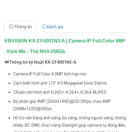
Thông tin
Đánh giá
KBVISION KX-CF4001N3-A | Camera IP Full Color 4MP
- Kèm Mic - Thẻ Nhớ 256Gb
🔊Thông tin kỹ thuật KX-CF4001N3-A:
Camera IP Full Color 4.0MP tích hợp mic
Cảm biến hình ảnh 1/3” 4.0 Megapixel Sony Starvis
Chuẩn nén hình ảnh H.265+; H.264+; H.264; MJPEG
Độ phân giải 4MP (2560x1440)@25/30fps, max 4MP
(2688x1520)@20fps
Hỗ trợ cân bằng ánh sáng, bù sáng, chống ngược sáng, chống
nhiễu 3D- DNR, chức năng Starlight giúp camera tự động điều