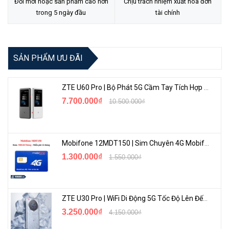
Đổi mới hoặc sản phẩm cao hơn
Chịu trách nhiệm xuất hóa đơn
trong 5 ngày đầu
tài chính
SẢN PHẨM ƯU ĐÃI
ZTE U60 Pro | Bộ Phát 5G Cầm Tay Tích Hợp Công Nghệ WiFi 7, Pin 10000mAh
7.700.000₫
10.500.000₫
Mobifone 12MDT150 | Sim Chuyên 4G Mobifone Dung Lượng Cao 500GB/Tháng Gói 1 Năm
1.300.000₫
1.550.000₫
ZTE U30 Pro | WiFi Di Động 5G Tốc Độ Lên Đến 500Mbps, Màn Hình Cảm Ứng
3.250.000₫
4.150.000₫