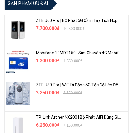
SẢN PHẨM ƯU ĐÃI
ZTE U60 Pro | Bộ Phát 5G Cầm Tay Tích Hợp Công Nghệ WiFi 7, Pin 10000mAh
7.700.000₫
10.500.000₫
Mobifone 12MDT150 | Sim Chuyên 4G Mobifone Dung Lượng Cao 500GB/Tháng Gói 1 Năm
1.300.000₫
1.550.000₫
ZTE U30 Pro | WiFi Di Động 5G Tốc Độ Lên Đến 500Mbps, Màn Hình Cảm Ứng
3.250.000₫
4.150.000₫
TP-Link Archer NX200 | Bộ Phát WiFi Dùng Sim 5G Tốc Độ Cao Mới FullBox
6.250.000₫
7.150.000₫