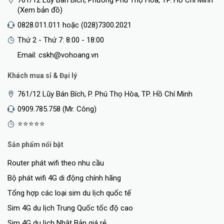
(Xem bản đồ)
0828.011.011 hoặc (028)7300.2021
Thứ 2 - Thứ 7: 8:00 - 18:00
Email: cskh@vohoang.vn
Khách mua sỉ & Đại lý
761/12 Lũy Bán Bích, P. Phú Thọ Hòa, TP. Hồ Chí Minh
0909.785.758 (Mr. Công)
⭐⭐⭐⭐⭐
Sản phẩm nổi bật
Router phát wifi theo nhu cầu
Bộ phát wifi 4G di động chính hãng
Tổng hợp các loại sim du lịch quốc tế
Sim 4G du lịch Trung Quốc tốc độ cao
Sim 4G du lịch Nhật Bản giá rẻ