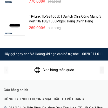
770.000₫
910.000₫
TP-Link TL-SG1005D | Switch Chia Cổng Mạng 5
Port 10/100/1000Mbps | Hàng Chính Hãng
269.000₫
350.000₫
Hãy gọi ngay cho Võ Hoàng khi bạn cần hỗ trợ nhé :
0828.011.011
Giao hàng toàn quốc
Cửa hàng chính
CÔNG TY TNHH THƯƠNG MẠI - ĐẦU TƯ VÕ HOÀNG
761/12 Lũy Bán Bích, Phường Phú Thọ Hòa, TP. Hồ Chí Minh