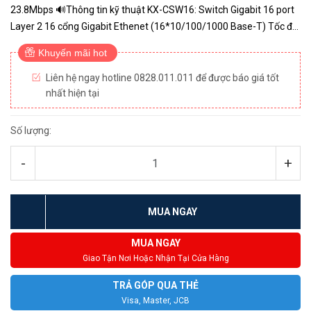
23.8Mbps 🔊Thông tin kỹ thuật KX-CSW16: Switch Gigabit 16 port
Layer 2 16 cổng Gigabit Ethenet (16*10/100/1000 Base-T) Tốc độ
truyền tải 23.8 Mpps Công suất chuyển mạch 32G Bộ nh...
Khuyến mãi hot
Liên hệ ngay hotline 0828.011.011 để được báo giá tốt
nhất hiện tại
Số lượng:
-
+
MUA NGAY
MUA NGAY
Giao Tận Nơi Hoặc Nhận Tại Cửa Hàng
TRẢ GÓP QUA THẺ
Visa, Master, JCB