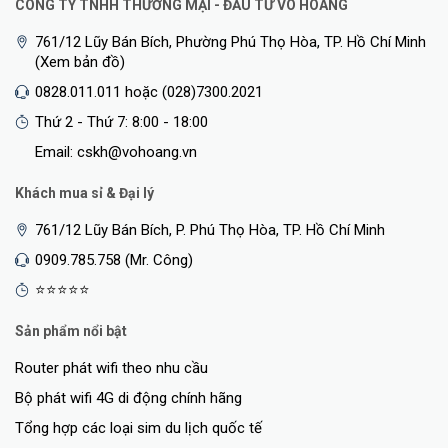
CÔNG TY TNHH THƯƠNG MẠI - ĐẦU TƯ VÕ HOÀNG
761/12 Lũy Bán Bích, Phường Phú Thọ Hòa, TP. Hồ Chí Minh
(Xem bản đồ)
0828.011.011 hoặc (028)7300.2021
Thứ 2 - Thứ 7: 8:00 - 18:00
Email: cskh@vohoang.vn
Khách mua sỉ & Đại lý
761/12 Lũy Bán Bích, P. Phú Thọ Hòa, TP. Hồ Chí Minh
0909.785.758 (Mr. Công)
⭐⭐⭐⭐⭐
Sản phẩm nổi bật
Router phát wifi theo nhu cầu
Bộ phát wifi 4G di động chính hãng
Tổng hợp các loại sim du lịch quốc tế