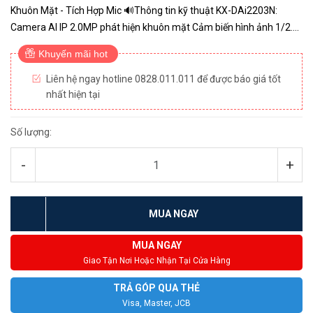
Khuôn Mặt - Tích Hợp Mic 🔊Thông tin kỹ thuật KX-DAi2203N:
Camera AI IP 2.0MP phát hiện khuôn mặt Cảm biến hình ảnh 1/2.8”
2 Megapixel Sony Starvis Chuẩn nén hình ảnh H.265+; ...
Khuyến mãi hot
Liên hệ ngay hotline 0828.011.011 để được báo giá tốt
nhất hiện tại
Số lượng:
-
+
MUA NGAY
MUA NGAY
Giao Tận Nơi Hoặc Nhận Tại Cửa Hàng
TRẢ GÓP QUA THẺ
Visa, Master, JCB