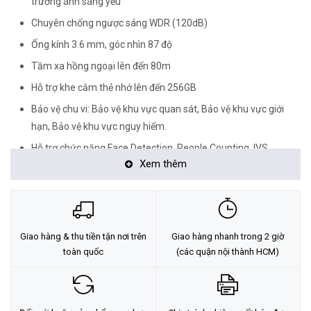
trường ánh sáng yếu
Chuyên chống ngược sáng WDR (120dB)
Ống kính 3.6 mm, góc nhìn 87 độ
Tầm xa hồng ngoại lên đến 80m
Hỗ trợ khe cắm thẻ nhớ lên đến 256GB
Bảo vệ chu vi: Bảo vệ khu vực quan sát, Bảo vệ khu vực giới
hạn, Bảo vệ khu vực nguy hiểm.
Hỗ trợ chức năng Face Detection, People Counting, IVS
Xem thêm
(Tripwire, Intrusion, Object Abandoned/Missing, ...)
Chuẩn chống bụi và nước IP67, chống va đập IK10
Nguồn 12V DC/PoE
Nhiệt độ hoạt động: -30°C ~ +60°C
Giao hàng & thu tiền tận nơi trên
Giao hàng nhanh trong 2 giờ
<Hotline: 0828.011.011 - (028)7300.2021 - VoHoang.vn>
toàn quốc
(các quận nội thành HCM)
Tư vấn cách chọn loại camera và dịch vụ lắp đặt camera tận nơi:
TẠI ĐÂY