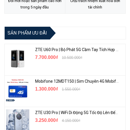
Đổi mới hoặc sản phẩm cao hơn
Chịu trách nhiệm xuất hóa đơn
trong 5 ngày đầu
tài chính
SẢN PHẨM ƯU ĐÃI
ZTE U60 Pro | Bộ Phát 5G Cầm Tay Tích Hợp Công Nghệ WiFi 7, Pin 10000mAh
7.700.000₫
10.500.000₫
Mobifone 12MDT150 | Sim Chuyên 4G Mobifone Dung Lượng Cao 500GB/Tháng Gói 1 Năm
1.300.000₫
1.550.000₫
ZTE U30 Pro | WiFi Di Động 5G Tốc Độ Lên Đến 500Mbps, Màn Hình Cảm Ứng
3.250.000₫
4.150.000₫