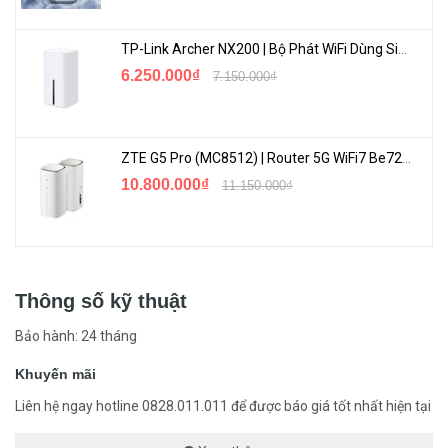
TP-Link Archer NX200 | Bộ Phát WiFi Dùng Sim 5G Tốc Độ Cao Mới FullBox
6.250.000₫
7.150.000₫
ZTE G5 Pro (MC8512) | Router 5G WiFi7 Be7200 Hỗ Trợ Băng Tần 6Ghz Cực Mạnh
10.800.000₫
11.150.000₫
Thông số kỹ thuật
Bảo hành: 24 tháng
Khuyến mãi
Liên hệ ngay hotline 0828.011.011 để được báo giá tốt nhất hiện tại