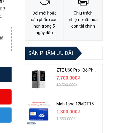
P -
-EB:
Đổi mới hoặc
Chịu trách
:
sản phẩm cao
nhiệm xuất hóa
H.264+
hơn trong 5
đơn tài chính
ngày đầu
iá
SẢN PHẨM ƯU ĐÃI
ZTE U60 Pro | Bộ Phát 5G Cầm Tay Tích Hợp Công Nghệ WiFi 7, Pin 10000mAh
7.700.000₫
10.500.000₫
Mobifone 12MDT150 | Sim Chuyên 4G Mobifone Dung Lượng Cao 500GB/Tháng Gói 1 Năm
1.300.000₫
1.550.000₫