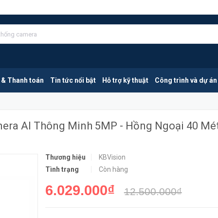
KBVISION KX-DAi5004MN-EB | Camera AI Thông Minh 5MP - Hồng Ngoại 40 Mét
MUA NGA
 & Thanh toán
Tin tức nổi bật
Hỗ trợ kỹ thuật
Công trình và dự án
era AI Thông Minh 5MP - Hồng Ngoại 40 Mé
Thương hiệu
KBVision
Tình trạng
Còn hàng
6.029.000₫
12.500.000₫