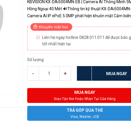
KBVISION KX-DAi5004MN-EB | Camera AI Thông Minh 5M
Hồng Ngoại 40 Mét 🔊Thông tin kỹ thuật KX-DAi5004MN
Camera AI IP ePoE 5.0MP phát hiện khuôn mặt Cảm biến
1/2.7" Sony Starvis 5.0Mp Chuẩn nén hình ảnh: H.265+/
Khuyến mãi hot
Độ phân giải: 5MP...
Liên hệ ngay hotline 0828.011.011 để được báo g
tốt nhất hiện tại
Số lượng:
-
+
MUA NGAY
MUA NGAY
Giao Tận Nơi Hoặc Nhận Tại Cửa Hàng
TRẢ GÓP QUA THẺ
Visa, Master, JCB