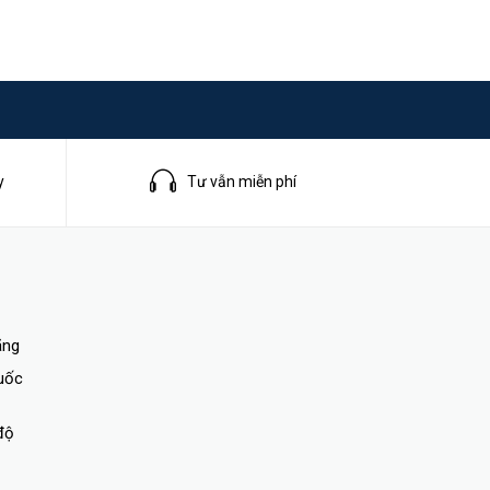
y
Tư vẫn miễn phí
ãng
quốc
độ