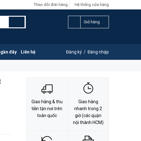
Theo dõi đơn hàng
Hệ thống cửa hàng
LIÊN HỆ ĐẶT HÀNG
Y
0828.011.011
Giỏ hàng
 gần đây
Liên hệ
Đăng ký
/
Đăng nhập
t
Giao hàng & thu
Giao hàng
tiền tận nơi trên
nhanh trong 2
toàn quốc
giờ (các quận
nội thành HCM)