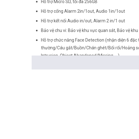
Hỗ trợ Micro SD, tối đa 256GB
Hỗ trợ cổng Alarm 2in/1out, Audio 1in/1out
Hỗ trợ kết nối Audio in/out, Alarm 2 in/1 out
Bảo vệ chu vi: Bảo vệ khu vực quan sát, Bảo vệ khu
Hỗ trợ chức năng Face Detection (nhận diện 6 đặc t
thường/Cáu gắt/Buồn/Chán ghét/Bối rối/Hoảng sợ), 
Intrusion, Object Abandoned/Missing, ...)
Nguồn 12VDC, ePoE
Chuẩn bảo vệ: IP67, IK10
Nhiệt độ hoạt động: -30°C ~ +60°C
<Hotline: 0828.011.011 - (028)7300.2021 - VoHoang.vn
Tư vấn cách chọn loại camera và dịch vụ lắp đặt cam