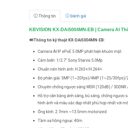
Thông tin
Đánh giá
KBVISION KX-DAi5004MN-EB | Camera AI Thô
🔊Thông tin kỹ thuật KX-DAi5004MN-EB:
Camera AI IP ePoE 5.0MP phát hiện khuôn mặt
Cảm biến: 1/2.7" Sony Starvis 5.0Mp
Chuẩn nén hình ảnh: H.265+/H.264+
Độ phân giải: 5MP (1~20fps)/4MP (1~25/30fps)
Chuyên chống ngược sáng WDR (120dB) / 3DDNR 
Hỗ trợ cân bằng ánh sáng, bù sáng, chống ngược s
hình ảnh và màu sắc đẹp nhất phù hợp nhất với mô
Ống kính: 2.7mm ~13.5mm motorized
Tầm xa hồng ngoại: 40m