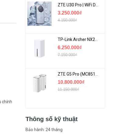
ZTE U30 Pro | WiFi Di Động 5G Tốc Độ Lên Đến 500Mbps, Màn Hình Cảm Ứng
3.250.000₫
4.150.000₫
TP-Link Archer NX200 | Bộ Phát WiFi Dùng Sim 5G Tốc Độ Cao Mới FullBox
6.250.000₫
7.150.000₫
ZTE G5 Pro (MC8512) | Router 5G WiFi7 Be7200 Hỗ Trợ Băng Tần 6Ghz Cực Mạnh
10.800.000₫
11.150.000₫
u chỉnh
Thông số kỹ thuật
Bảo hành: 24 tháng