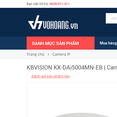
Bạn cần hỗ trợ:
0828.011.011
6.029.000₫
Giá bán:
DANH MỤC SẢN PHẨM
Mua hàng
Trang chủ
Camera IP
KBVISION KX-DAi5004MN-EB | Cam
Đánh giá sản phẩm này