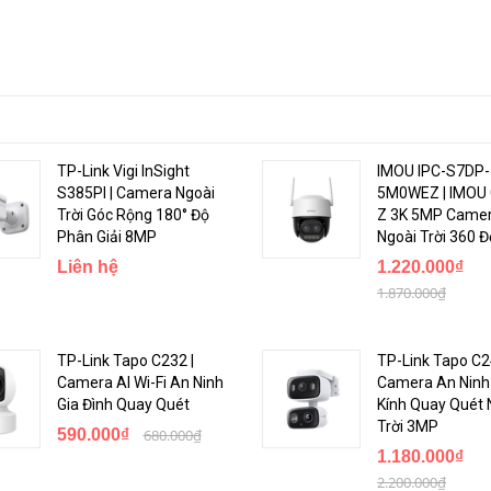
TP-Link Vigi InSight
IMOU IPC-S7DP-
S385PI | Camera Ngoài
5M0WEZ | IMOU 
Trời Góc Rộng 180° Độ
Z 3K 5MP Camer
Phân Giải 8MP
Ngoài Trời 360 Đ
Liên hệ
1.220.000₫
1.870.000₫
TP-Link Tapo C232 |
TP-Link Tapo C2
Camera AI Wi-Fi An Ninh
Camera An Ninh
Gia Đình Quay Quét
Kính Quay Quét 
Trời 3MP
590.000₫
680.000₫
1.180.000₫
2.200.000₫