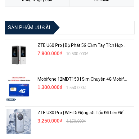
Tư vấn cách chọn loại camera và dịch vụ lắp đặt camera tận nơi:
TẠI ĐÂY
SẢN PHẨM ƯU ĐÃI
ZTE U60 Pro | Bộ Phát 5G Cầm Tay Tích Hợp Công Nghệ WiFi 7, Pin 10000mAh
7.900.000₫
10.500.000₫
Mobifone 12MDT150 | Sim Chuyên 4G Mobifone Dung Lượng Cao 500GB/Tháng Gói 1 Năm
1.300.000₫
1.550.000₫
ZTE U30 Pro | WiFi Di Động 5G Tốc Độ Lên Đến 500Mbps, Màn Hình Cảm Ứng
3.250.000₫
4.150.000₫