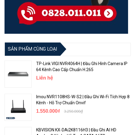
SẢN PHẨM CÙNG LOẠI
TP-Link VIGI NVR4064H | Đầu Ghi Hình Camera IP
64 Kênh Cao Cấp Chuẩn H.265
Liên hệ
Imou NVR1108HS-W-S2 | Đầu Ghi Wi-Fi Tích Hợp 8
Kênh - Hỗ Trợ Chuẩn Onvif
1.550.000₫
3.250.000₫
KBVISION KX-DAi2K8116H3 | Đầu Ghi AI HD