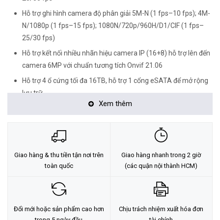
Hỗ trợ ghi hình camera độ phân giải 5M-N (1 fps–10 fps); 4M-
N/1080p (1 fps–15 fps); 1080N/720p/960H/D1/CIF (1 fps–
25/30 fps)
Hỗ trợ kết nối nhiều nhãn hiệu camera IP (16+8) hỗ trợ lên đến
camera 6MP với chuẩn tương tích Onvif 21.06
Hỗ trợ 4 ổ cứng tối đa 16TB, hỗ trợ 1 cổng eSATA để mở rộng
lưu trữ
Xem thêm
3 cổng USB, 2 cổng mạng RJ45(1000Mbps), 1 cổng RS485, 1
cổng RS232
4 cổng audio vào 1 audio ra, 1 mic in 1 mic out hỗ trợ đàm
thoại hai chiều, quản lý đồng thời 128 tài khoản kết nối.
Giao hàng & thu tiền tận nơi trên
Giao hàng nhanh trong 2 giờ
Cổng alarm 16 in, 6 out
toàn quốc
(các quận nội thành HCM)
Hỗ trợ truyền tải âm thanh, báo động qua cáp đồng trục
Thiết kế nút reset cứng trên mainboard
<Hotline: 0828.011.011 - (028)7300.2021 - VoHoang.vn>
Đổi mới hoặc sản phẩm cao hơn
Chịu trách nhiệm xuất hóa đơn
trong 5 ngày đầu
tài chính