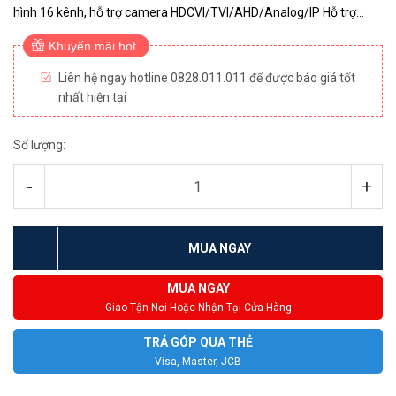
hình 16 kênh, hỗ trợ camera HDCVI/TVI/AHD/Analog/IP Hỗ trợ
chuẩn nén AI-Coding Hỗ trợ tối đa 4 kênh bảo vệ vành đai (a...
Khuyến mãi hot
Liên hệ ngay hotline 0828.011.011 để được báo giá tốt
nhất hiện tại
Số lượng:
-
+
MUA NGAY
MUA NGAY
Giao Tận Nơi Hoặc Nhận Tại Cửa Hàng
TRẢ GÓP QUA THẺ
Visa, Master, JCB