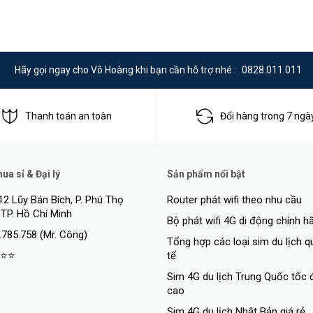
Hãy gọi ngay cho Võ Hoàng khi bạn cần hỗ trợ nhé :
0828.011.011
Thanh toán an toàn
Đổi hàng trong 7 ngà
a sỉ & Đại lý
Sản phẩm nổi bật
12 Lũy Bán Bích, P. Phú Thọ
Router phát wifi theo nhu cầu
 TP. Hồ Chí Minh
Bộ phát wifi 4G di động chính h
.785.758 (Mr. Công)
Tổng hợp các loại sim du lịch 
⭐⭐
tế
Sim 4G du lịch Trung Quốc tốc 
cao
Sim 4G du lịch Nhật Bản giá rẻ