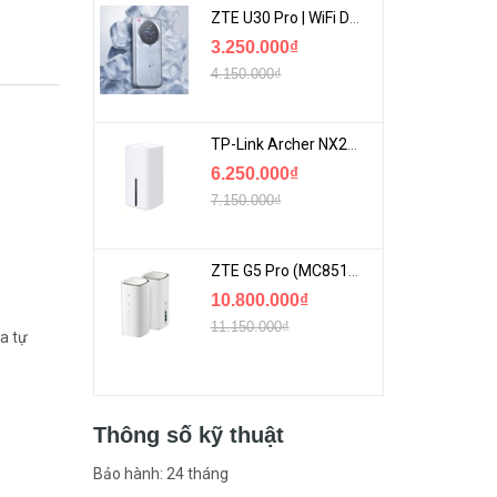
ZTE U30 Pro | WiFi Di Động 5G Tốc Độ Lên Đến 500Mbps, Màn Hình Cảm Ứng
3.250.000₫
4.150.000₫
TP-Link Archer NX200 | Bộ Phát WiFi Dùng Sim 5G Tốc Độ Cao Mới FullBox
6.250.000₫
7.150.000₫
ZTE G5 Pro (MC8512) | Router 5G WiFi7 Be7200 Hỗ Trợ Băng Tần 6Ghz Cực Mạnh
10.800.000₫
11.150.000₫
a tự
Thông số kỹ thuật
Bảo hành: 24 tháng