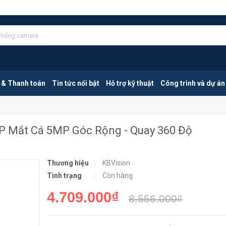
KBVISION KX-E0505FN2 | Camera IP Mắt Cá 5MP Góc Rộng - Quay 360 Độ
MUA NGA
 & Thanh toán
Tin tức nổi bật
Hỗ trợ kỹ thuật
Công trình và dự án
P Mắt Cá 5MP Góc Rộng - Quay 360 Độ
Thương hiệu
KBVision
Tình trạng
Còn hàng
4.709.000₫
8.556.000₫