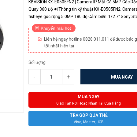
KBVISION KX-E0505FN2 | Camera IP Mắt Cá 5MP Góc Rộn
Quay 360 Độ 🔊Thông tin kỹ thuật KX-E0505FN2: Camera IP
fisheye góc rộng 5.0MP 180 độ Cảm biến: 1/2.7'' Sony St
5.0Mp, 25/30fps@5M(2592×1944) Chuẩn nén Smart
Khuyến mãi hot
H.265+/H.264+ Ống kính ...
Liên hệ ngay hotline 0828.011.011 để được báo g
tốt nhất hiện tại
Số lượng:
-
+
MUA NGAY
MUA NGAY
Giao Tận Nơi Hoặc Nhận Tại Cửa Hàng
TRẢ GÓP QUA THẺ
Visa, Master, JCB