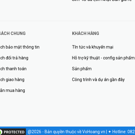
SÁCH CHUNG
KHÁCH HÀNG
ch bảo mật thông tin
TIn tức và khuyến mại
ch đổi trả hàng
Hỗ trợ kỹ thuật - config sản phẩm
ách thanh toán
Sản phẩm
ách giao hàng
Công trình và dự án gần đây
ẫn mua hàng
@2026 - Bản quyền thuộc về VoHoang.vn
|
✦
Hotline: 08