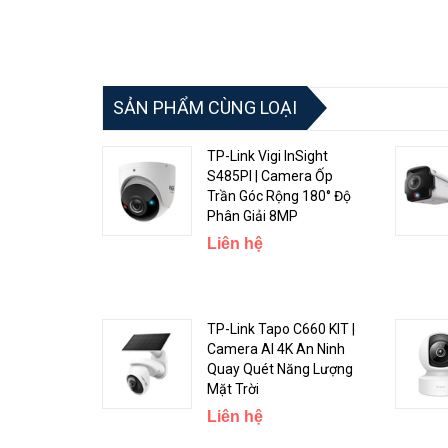
SẢN PHẨM CÙNG LOẠI
TP-Link Vigi InSight
S485PI | Camera Ốp
Trần Góc Rộng 180° Độ
Phân Giải 8MP
Liên hệ
TP-Link Tapo C660 KIT |
Camera AI 4K An Ninh
Quay Quét Năng Lượng
Mặt Trời
Liên hệ