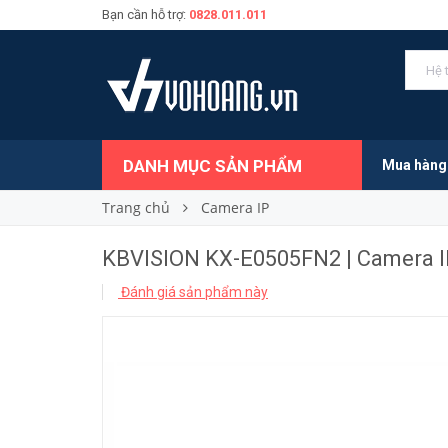
Bạn cần hỗ trợ:
0828.011.011
4.709.000₫
Giá bán:
DANH MỤC SẢN PHẨM
Mua hàng
Trang chủ
Camera IP
KBVISION KX-E0505FN2 | Camera I
Đánh giá sản phẩm này