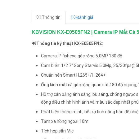
Thông tin
Đánh giá
KBVISION KX-E0505FN2 | Camera IP Mắt Cá 
🔊Thông tin kỹ thuật KX-E0505FN2:
Camera IP fisheye góc rộng 5.0MP 180 độ
Cảm biến: 1/2.7'' Sony Starvis 5.0Mp, 25/30fps
Chuẩn nén Smart H.265+/H.264+
Ống kính mắt cá góc rộng quan sát 180 độ ngang, 
Hỗ trợ cân bằng ánh sáng, bù sáng, chống ngược 
động điều chỉnh hình ảnh và màu sắc đẹp nhất phù
Phát hiện thông minh, hỗ trợ tính năng bản đồ nhi
Tầm xa hồng ngoại 10m
Tích hợp sẵn Mic