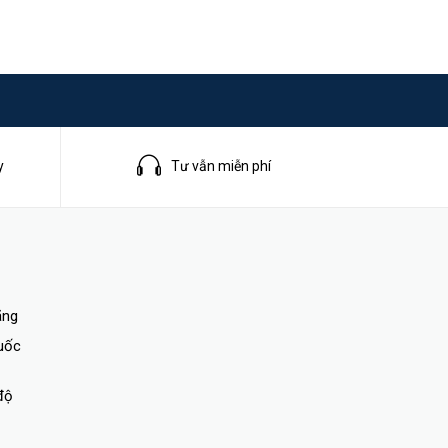
y
Tư vẫn miễn phí
ãng
quốc
độ