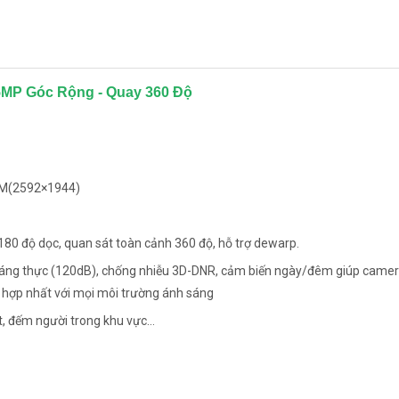
5MP Góc Rộng - Quay 360 Độ
@5M(2592×1944)
180 độ dọc, quan sát toàn cảnh 360 độ, hỗ trợ dewarp.
sáng thực (120dB), chống nhiễu 3D-DNR, cảm biến ngày/đêm giúp camer
 hợp nhất với mọi môi trường ánh sáng
ệt, đếm người trong khu vực…