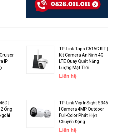
TP-Link Tapo C615G KIT |
Cruiser
Kit Camera An Ninh 4G
a IP
LTE Quay Quét Năng
ộ
Lượng Mặt Trời
Liên hệ
46D |
TP-Link Vigi InSight S345
 2 Ống
| Camera 4MP Outdoor
Ngoài
Full-Color Phát Hiện
Chuyển Động
Liên hệ