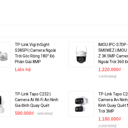
TP-Link Vigi InSight
IMOU IPC-S7DP-
S385PI | Camera Ngoài
5M0WEZ | IMOU 
Trời Góc Rộng 180° Độ
Z 3K 5MP Camer
Phân Giải 8MP
Ngoài Trời 360 Đ
Liên hệ
1.220.000₫
1.870.000₫
TP-Link Tapo C232 |
TP-Link Tapo C2
Camera AI Wi-Fi An Ninh
Camera An Ninh
Gia Đình Quay Quét
Kính Quay Quét 
Trời 3MP
590.000₫
680.000₫
1.180.000₫
2.200.000₫