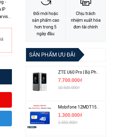
g -
Đổi mới hoặc
Chịu trách
arvis
sản phẩm cao
nhiệm xuất hóa
hơn trong 5
đơn tài chính
ngày đầu
iá
SẢN PHẨM ƯU ĐÃI
ZTE U60 Pro | Bộ Phát 5G Cầm Tay Tích Hợp Công Nghệ WiFi 7, Pin 10000mAh
7.700.000₫
10.500.000₫
Mobifone 12MDT150 | Sim Chuyên 4G Mobifone Dung Lượng Cao 500GB/Tháng Gói 1 Năm
1.300.000₫
1.550.000₫