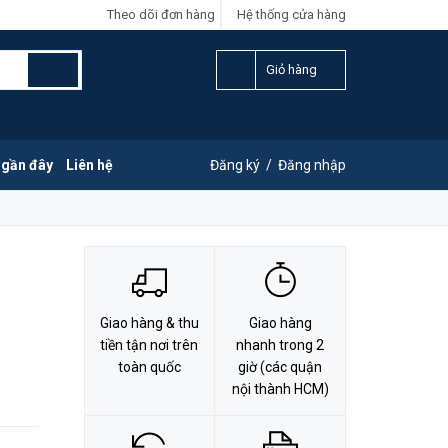
Theo dõi đơn hàng
Hệ thống cửa hàng
LIÊN HỆ ĐẶT HÀNG
Y
0828.011.011
Giỏ hàng
 gần đây
Liên hệ
Đăng ký
/
Đăng nhập
Giao hàng & thu
Giao hàng
tiền tận nơi trên
nhanh trong 2
toàn quốc
giờ (các quận
nội thành HCM)