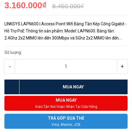
3.160.000₫
8.450.000₫
LINKSYS LAPN600 | Access Point Wifi Băng Tần Kép Cổng Gigabit -
Hỗ Trợ PoE Thông tin sản phẩm: Model: LAPN600. Băng tần:
2.4Ghz 2x2 MIMO lên đến 300Mbps và 5Ghz 2x2 MIMO lên đến
300Mbps. Độ lợi sóng: 1.8dBi cho 2.4Ghz và 3.5dBi cho 5Ghz. Cổng:
1 ...
Số lượng:
-
+
MUA NGAY
MUA NGAY
Giao Tận Nơi Hoặc Nhận Tại Cửa Hàng
TRẢ GÓP QUA THẺ
Visa, Master, JCB