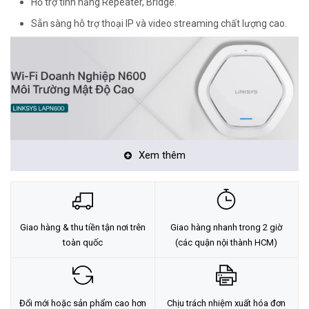
Hỗ trợ tính năng Repeater, Bridge.
Sẵn sàng hỗ trợ thoại IP và video streaming chất lượng cao.
Xem thêm
Kết Nối Nhiều Thiết Bị Cùng Lúc
LINKSYS LAPN600
hỗ trợ băng tần 2.4Ghz với băng thông lên đến
Giao hàng & thu tiền tận nơi trên
Giao hàng nhanh trong 2 giờ
toàn quốc
(các quận nội thành HCM)
300Mbps
và 5Ghz có băng thông lên đến
300Mbps
giúp bạn có thể
kết nối lên đến
64 thiết bị cùng lúc
.
Đổi mới hoặc sản phẩm cao hơn
Chịu trách nhiệm xuất hóa đơn