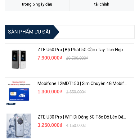
trong 5 ngày đầu
tài chính
SẢN PHẨM ƯU ĐÃI
ZTE U60 Pro | Bộ Phát 5G Cầm Tay Tích Hợp Công Nghệ WiFi 7, Pin 10000mAh
7.900.000₫
10.500.000₫
Tốc Độ Mạng Nhanh Chóng
Với băng tần 2.4Ghz
có băng thông lên đến
300Mbps
, 5Ghz có
băng thông lên đến
300Mbps
giúp bạn có thể lướt web, xem phim,
Mobifone 12MDT150 | Sim Chuyên 4G Mobifone Dung Lượng Cao 500GB/Tháng Gói 1 Năm
chơi game, một cách mượt mà, nhanh chóng, độ trễ ít.
1.300.000₫
1.550.000₫
ZTE U30 Pro | WiFi Di Động 5G Tốc Độ Lên Đến 500Mbps, Màn Hình Cảm Ứng
3.250.000₫
4.150.000₫