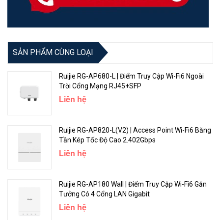
SẢN PHẨM CÙNG LOẠI
Ruijie RG-AP680-L | Điểm Truy Cập Wi-Fi6 Ngoài
Trời Cổng Mạng RJ45+SFP
Liên hệ
Ruijie RG-AP820-L(V2) | Access Point Wi-Fi6 Băng
Tần Kép Tốc Độ Cao 2.402Gbps
Liên hệ
Ruijie RG-AP180 Wall | Điểm Truy Cập Wi-Fi6 Gắn
Tưởng Có 4 Cổng LAN Gigabit
Liên hệ