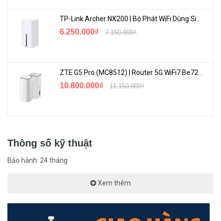
TP-Link Archer NX200 | Bộ Phát WiFi Dùng Sim 5G Tốc Độ Cao Mới FullBox
6.250.000₫
7.150.000₫
Hoạt Động Nhiều Môi Trường Khác Nhau
ZTE G5 Pro (MC8512) | Router 5G WiFi7 Be7200 Hỗ Trợ Băng Tần 6Ghz Cực Mạnh
10.800.000₫
11.150.000₫
Thông số kỹ thuật
Bảo hành: 24 tháng
<Hotline: 0828.011.011 - (028)7300.2021 - VoHoang.vn>
Xem thêm