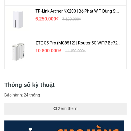
TP-Link Archer NX200 | Bộ Phát WiFi Dùng Sim 5G Tốc Độ Cao Mới FullBox
6.250.000₫
7.150.000₫
Phủ Sóng Rộng Rãi
ZTE G5 Pro (MC8512) | Router 5G WiFi7 Be7200 Hỗ Trợ Băng Tần 6Ghz Cực Mạnh
Linksys MX5300
là bộ router Wi-Fi Mesh với việc phủ sóng toàn bộ
10.800.000₫
11.150.000₫
ngôi nhà của bạn với 1 tên Wi-Fi duy nhất. Mang đến Wi-Fi xuyên
suốt, chuyển vùng mượt mà, tốc độ nhanh chóng.
Thông số kỹ thuật
Bảo hành: 24 tháng
Xem thêm