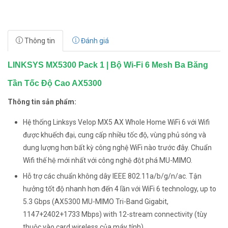
Thông tin
Đánh giá
LINKSYS MX5300 Pack 1 | Bộ Wi-Fi 6 Mesh Ba Băng
Tần Tốc Độ Cao AX5300
Thông tin sản phẩm:
Hệ thống Linksys Velop MX5 AX Whole Home WiFi 6 với Wifi
được khuếch đại, cung cấp nhiều tốc độ, vùng phủ sóng và
dung lượng hơn bất kỳ công nghệ WiFi nào trước đây. Chuẩn
Wifi thế hệ mới nhất với công nghệ đột phá MU-MIMO.
Hỗ trợ các chuẩn không dây IEEE 802.11a/b/g/n/ac. Tận
hưởng tốt độ nhanh hơn đến 4 lần với WiFi 6 technology, up to
5.3 Gbps (AX5300 MU-MIMO Tri-Band Gigabit,
1147+2402+1733 Mbps) with 12-stream connectivity (tùy
thuộc vào card wireless của máy tính).