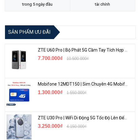
trong 5 ngày đầu
tài chính
SẢN PHẨM ƯU ĐÃI
ZTE U60 Pro | Bộ Phát 5G Cầm Tay Tích Hợp Công Nghệ WiFi 7, Pin 10000mAh
7.700.000₫
10.500.000₫
Ba Băng Tần Tốc Độ Cao
Linksys MX5300
tích hợp chuẩn
AX5300
với 3 băng tần tốc độ cao,
trong đó
2.4Ghz có tốc độ băng thông lên đến 1147Mbps
và
cả
Mobifone 12MDT150 | Sim Chuyên 4G Mobifone Dung Lượng Cao 500GB/Tháng Gói 1 Năm
hai băng tần 5Ghz có tốc độ băng thông lên 2402Mbps và
1.300.000₫
1.550.000₫
1733Mbps
. Mang đến cho bạn Internet nhanh chóng, mượt mà,...
ZTE U30 Pro | WiFi Di Động 5G Tốc Độ Lên Đến 500Mbps, Màn Hình Cảm Ứng
3.250.000₫
4.150.000₫