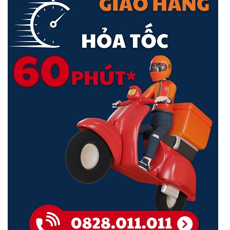
Dễ Dàng Cài Đặt Và Quản Lý
<Hotline: 0828.011.011 - (028)7300.2021 - VoHoang.vn>