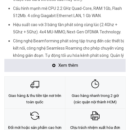
Cấu hình mạnh mẽ CPU 2.2 GHz Quad-Core, RAM 1Gb, Flash
512Mb. 4 cổng Giagabit Ethernet LAN, 1 Gb WAN.
Hiệu suất cao với 3 băng tần phát sóng cùng lúc (2.4Ghz +
5Ghz + 5Ghz). 4x4 MU-MIMO, Next-Gen OFDMA Technology.
Công nghệ Beamforming phát sóng tập trung đến các thiết bị
kết nối, công nghệ Seamless Roaming cho phép chuyển vùng
không gián đoạn. Tự động tối ưu hóa kênh phát sóng. Quản lý
lưu lượng chất lượng dịch vụ QoS
Xem thêm
Thiết kế thân thiện và dễ dàng lắp đặt với tất cả các kiểu dáng
nhà, căn hộ. Phù hợp cho căn hộ cao cấp, biệt thự.
Chuẩn mã hoá WEP/WPA/WPA2 mạnh nhất và tường lửa SPI
chủ động ngăn ngừa tấn công DoS.
Giao hàng & thu tiền tận nơi trên
Giao hàng nhanh trong 2 giờ
toàn quốc
(các quận nội thành HCM)
Dễ dàng nâng cấp lên thành hệ thống MESH kết nối 02 hoặc
03 thiết bị.
Đổi mới hoặc sản phẩm cao hơn
Chịu trách nhiệm xuất hóa đơn