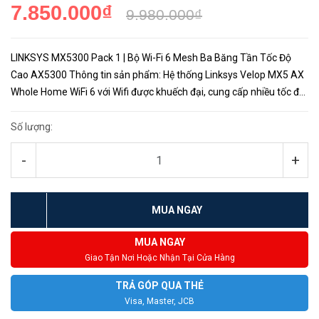
7.850.000₫
9.980.000₫
LINKSYS MX5300 Pack 1 | Bộ Wi-Fi 6 Mesh Ba Băng Tần Tốc Độ
Cao AX5300 Thông tin sản phẩm: Hệ thống Linksys Velop MX5 AX
Whole Home WiFi 6 với Wifi được khuếch đại, cung cấp nhiều tốc độ,
vùng phủ sóng và dung lượng hơn bất kỳ công nghệ WiFi nào t...
Số lượng:
-
+
MUA NGAY
MUA NGAY
Giao Tận Nơi Hoặc Nhận Tại Cửa Hàng
TRẢ GÓP QUA THẺ
Visa, Master, JCB