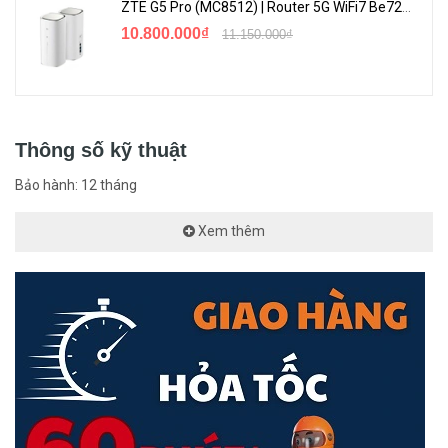
ZTE G5 Pro (MC8512) | Router 5G WiFi7 Be7200 Hỗ Trợ Băng Tần 6Ghz Cực Mạnh
10.800.000₫
11.150.000₫
Thông số kỹ thuật
Bảo hành: 12 tháng
Xem thêm