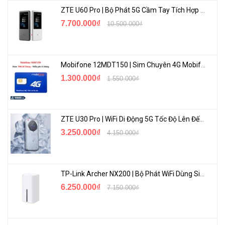
ZTE U60 Pro | Bộ Phát 5G Cầm Tay Tích Hợp Công Nghệ WiFi 7, Pin 10000mAh
Công nghệ sóng không dây 2.4GHz không chỉ cho phép chuột hoạt
7.700.000₫
10.500.000₫
động nhanh nhạy mà còn có thể kết nối với tín hiệu chính xác ở
khoảng cách xa lên đến 10m. Nhờ đó, bạn có thể sử dụng chuột
một cách linh hoạt cũng như dùng trong các buổi thuyết trình tại
công ty.
Mobifone 12MDT150 | Sim Chuyên 4G Mobifone Dung Lượng Cao 500GB/Tháng Gói 1 Năm
1.300.000₫
1.550.000₫
<Hotline: 1900.2021 hoặc (028)7300.2021 - VoHoang.vn>
ZTE U30 Pro | WiFi Di Động 5G Tốc Độ Lên Đến 500Mbps, Màn Hình Cảm Ứng
3.250.000₫
4.150.000₫
TP-Link Archer NX200 | Bộ Phát WiFi Dùng Sim 5G Tốc Độ Cao Mới FullBox
6.250.000₫
7.150.000₫