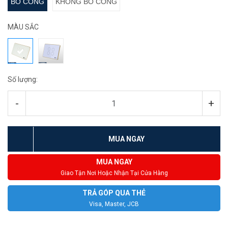
BO CONG
KHÔNG BO CONG
MÀU SẮC
Số lượng:
-
+
MUA NGAY
MUA NGAY
Giao Tận Nơi Hoặc Nhận Tại Cửa Hàng
TRẢ GÓP QUA THẺ
Visa, Master, JCB