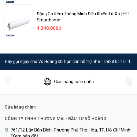
Động Cơ Rèm Thông Minh Điều Khiển Từ Xa | FPT
Smarthome
4.340.000₫
Hãy gọi ngay cho Võ Hoàng khi bạn cần hỗ trợ nhé :
0828.011.011
Giao hàng toàn quốc
Cửa hàng chính
CÔNG TY TNHH THƯƠNG MẠI - ĐẦU TƯ VÕ HOÀNG
761/12 Lũy Bán Bích, Phường Phú Thọ Hòa, TP. Hồ Chí Minh
(Xem bản đồ)