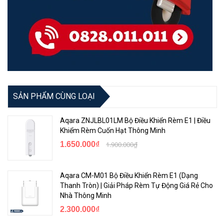
SẢN PHẨM CÙNG LOẠI
Aqara ZNJLBL01LM Bộ Điều Khiển Rèm E1 | Điều
Khiểm Rèm Cuốn Hạt Thông Minh
1.650.000₫
1.900.000₫
Aqara CM-M01 Bộ Điều Khiển Rèm E1 (Dạng
Thanh Tròn) | Giải Pháp Rèm Tự Động Giá Rẻ Cho
Nhà Thông Minh
2.300.000₫