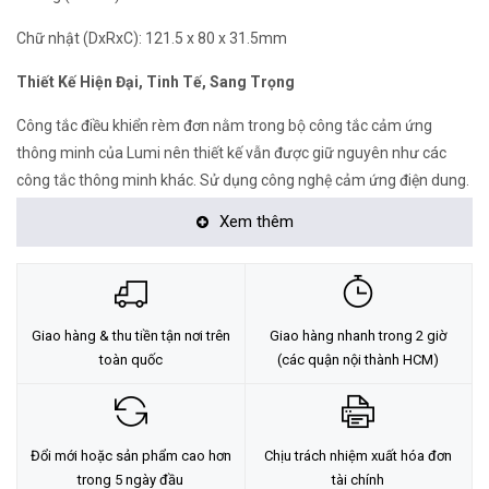
Chữ nhật (DxRxC): 121.5 x 80 x 31.5mm
Thiết Kế Hiện Đại, Tinh Tế, Sang Trọng
Công tắc điều khiển rèm đơn nằm trong bộ công tắc cảm ứng
thông minh của Lumi nên thiết kế vẫn được giữ nguyên như các
công tắc thông minh khác. Sử dụng công nghệ cảm ứng điện dung.
Mặt kính cường lực chống xước, chống va đập tốt. Kết hợp với vòng
Xem thêm
tròn tỏa sáng Led bao quanh, kèm theo logo Lumi ở góc phải tạo
nên điểm nhấn cho thương hiệu và sự lôi cuốn cho sản phẩm. Đồng
thời, đèn Led luôn được tỏa sáng dù bật hay tắt. Vì vậy, bạn sẽ thấy
ngay chiếc công tắc dù là trong đêm tối, làm cho căn nhà trở nên
Giao hàng & thu tiền tận nơi trên
Giao hàng nhanh trong 2 giờ
tinh tế, sang trọng và hiện đại.
toàn quốc
(các quận nội thành HCM)
Chức Năng Công Tắc Rèm Đôi
Công tắc điều khiển rèm đôi là công tắc cảm ứng thông minh. Chỉ
Đổi mới hoặc sản phẩm cao hơn
Chịu trách nhiệm xuất hóa đơn
cần chạm nhẹ vào biểu tượng hình tròn trên bề mặt kính. Có thể
trong 5 ngày đầu
tài chính
điều khiển đóng/mở thiết bị rèm đôi (rèm cửa 2 lớp) – rèm kéo