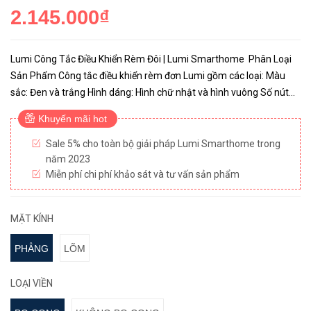
2.145.000₫
Lumi Công Tắc Điều Khiển Rèm Đôi | Lumi Smarthome Phân Loại
Sản Phẩm Công tắc điều khiển rèm đơn Lumi gồm các loại: Màu
sắc: Đen và trắng Hình dáng: Hình chữ nhật và hình vuông Số nút
cảm ứng: 4 nút (mở/dừng rèm 1, đóng/dừng rèm 1, mở/d...
Khuyến mãi hot
Sale 5% cho toàn bộ giải pháp Lumi Smarthome trong
năm 2023
Miễn phí chi phí khảo sát và tư vấn sản phẩm
MẶT KÍNH
PHẲNG
LÕM
LOẠI VIỀN