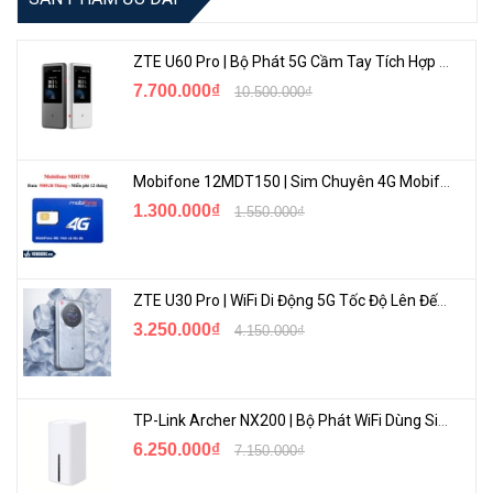
ZTE U60 Pro | Bộ Phát 5G Cầm Tay Tích Hợp Công Nghệ WiFi 7, Pin 10000mAh
7.700.000₫
10.500.000₫
Mobifone 12MDT150 | Sim Chuyên 4G Mobifone Dung Lượng Cao 500GB/Tháng Gói 1 Năm
1.300.000₫
1.550.000₫
ZTE U30 Pro | WiFi Di Động 5G Tốc Độ Lên Đến 500Mbps, Màn Hình Cảm Ứng
3.250.000₫
4.150.000₫
TP-Link Archer NX200 | Bộ Phát WiFi Dùng Sim 5G Tốc Độ Cao Mới FullBox
6.250.000₫
7.150.000₫