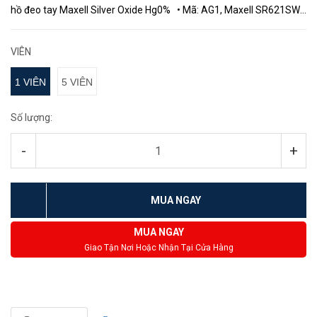
hồ đeo tay Maxell Silver Oxide Hg0% • Mã: AG1, Maxell SR621SW,
364. • Xuất xứ: Nhật Bản ...
VIÊN
1 VIÊN
5 VIÊN
Số lượng:
-
+
MUA NGAY
MUA NGAY
Giao Tận Nơi Hoặc Nhận Tại Cửa Hàng