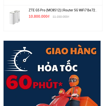
ZTE G5 Pro (MC8512) | Router 5G WiFi7 Be7200 Hỗ Trợ Băng Tần 6Ghz Cực Mạnh
10.800.000₫
11.150.000₫