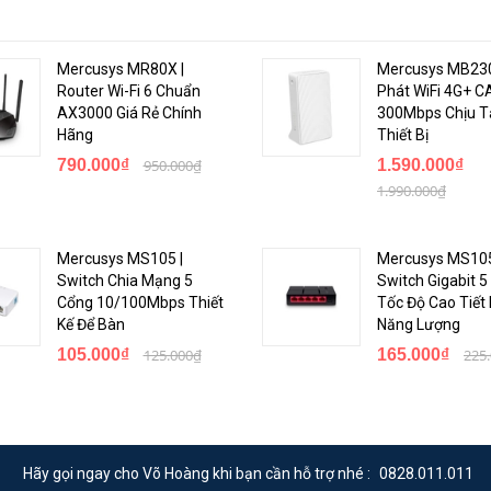
Mercusys MR80X |
Mercusys MB230
Router Wi-Fi 6 Chuẩn
Phát WiFi 4G+ C
AX3000 Giá Rẻ Chính
300Mbps Chịu T
Hãng
Thiết Bị
790.000₫
950.000₫
1.590.000₫
1.990.000₫
Mercusys MS105 |
Mercusys MS105
Switch Chia Mạng 5
Switch Gigabit 
Cổng 10/100Mbps Thiết
Tốc Độ Cao Tiết
Kế Để Bàn
Năng Lượng
105.000₫
125.000₫
165.000₫
225
Hãy gọi ngay cho Võ Hoàng khi bạn cần hỗ trợ nhé :
0828.011.011