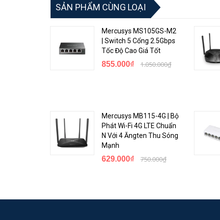
SẢN PHẨM CÙNG LOẠI
Mercusys MS105GS-M2
| Switch 5 Cổng 2.5Gbps
Tốc Độ Cao Giá Tốt
855.000₫
1.050.000₫
Tạm Biệt Điểm Chết WiFi
Mercusys MB115-4G | Bộ
Phát Wi-Fi 4G LTE Chuẩn
N Với 4 Ăngten Thu Sóng
Mạnh
629.000₫
750.000₫