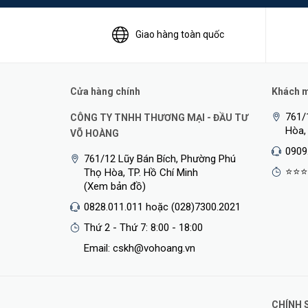
Giao hàng toàn quốc
Cửa hàng chính
Khách mu
761/
CÔNG TY TNHH THƯƠNG MẠI - ĐẦU TƯ
Hòa,
VÕ HOÀNG
Bộ mở rộng sóng gắn tường ME10 được thiết kế để mở rộn
0909
tốc độ lên tới 300 Mbps, bạn có thể tận hưởng WiFi nha
761/12 Lũy Bán Bích, Phường Phú
đâu bạn muốn.
⭐⭐⭐
Thọ Hòa, TP. Hồ Chí Minh
(Xem bản đồ)
Tìm Vị Trí Lý Tưởng Với Đèn Báo Tín Hiệu Thông Min
0828.011.011 hoặc (028)7300.2021
Thứ 2 - Thứ 7: 8:00 - 18:00
Email: cskh@vohoang.vn
CHÍNH 