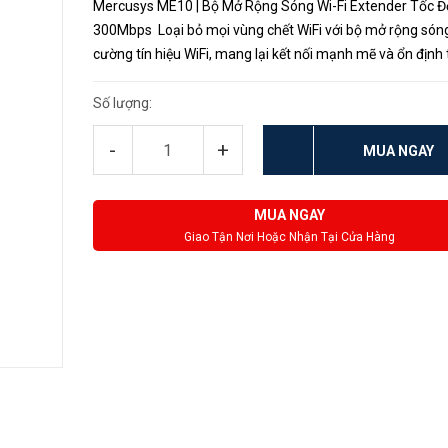
Mercusys ME10 | Bộ Mở Rộng Sóng Wi-Fi Extender Tốc Đ
300Mbps Loại bỏ mọi vùng chết WiFi với bộ mở rộng són
cường tín hiệu WiFi, mang lại kết nối mạnh mẽ và ổn định 
những khu vực trước đây khó tiếp cận. Tận hưởng tốc độ 
lê...
Số lượng:
-
+
MUA NGAY
MUA NGAY
Giao Tận Nơi Hoặc Nhận Tại Cửa Hàng