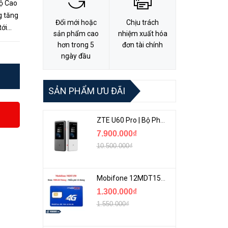
ộ Cao
g tăng
Đổi mới hoặc
Chịu trách
tới
sản phẩm cao
nhiệm xuất hóa
WiFi
hơn trong 5
đơn tài chính
ngày đầu
SẢN PHẨM ƯU ĐÃI
ZTE U60 Pro | Bộ Phát 5G Cầm Tay Tích Hợp Công Nghệ WiFi 7, Pin 10000mAh
7.900.000₫
10.500.000₫
Mobifone 12MDT150 | Sim Chuyên 4G Mobifone Dung Lượng Cao 500GB/Tháng Gói 1 Năm
1.300.000₫
1.550.000₫