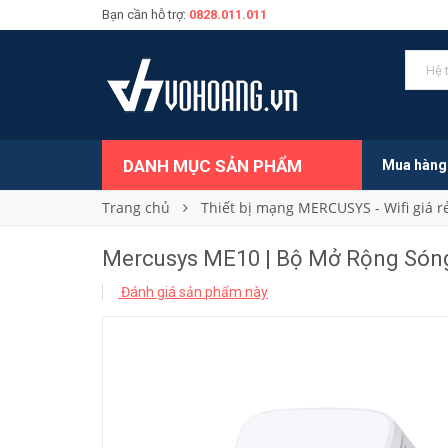
Bạn cần hỗ trợ:
0828.011.011
210.000₫
Giá bán:
DANH MỤC SẢN PHẨM
Mua hàng
Trang chủ
Thiết bị mạng MERCUSYS - Wifi giá r
Mercusys ME10 | Bộ Mở Rộng Sóng
Đánh giá sản phẩm này