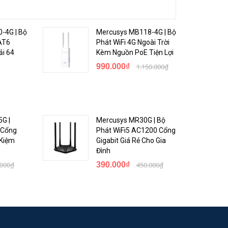
-4G | Bộ
Mercusys MB118-4G | Bộ
AT6
Phát WiFi 4G Ngoài Trời
ải 64
Kèm Nguồn PoE Tiện Lợi
990.000₫
1.150.000₫
G |
Mercusys MR30G | Bộ
5 Cổng
Phát WiFi5 AC1200 Cổng
 Kiệm
Gigabit Giá Rẻ Cho Gia
Đình
.000₫
390.000₫
450.000₫