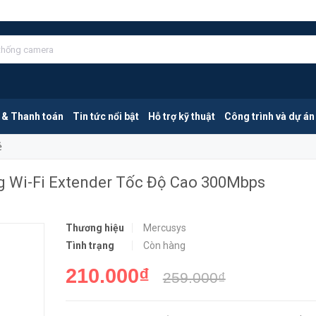
Mercusys ME10 | Bộ Mở Rộng Sóng Wi-Fi Extender Tốc Độ Cao 300Mbps
MUA NGA
 & Thanh toán
Tin tức nổi bật
Hỗ trợ kỹ thuật
Công trình và dự án
ẻ
 Wi-Fi Extender Tốc Độ Cao 300Mbps
Thương hiệu
Mercusys
Tình trạng
Còn hàng
210.000₫
259.000₫