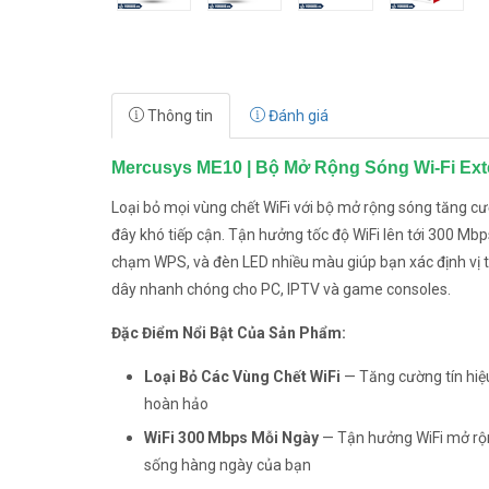
Thông tin
Đánh giá
Mercusys ME10 | Bộ Mở Rộng Sóng Wi-Fi Ex
Loại bỏ mọi vùng chết WiFi với bộ mở rộng sóng tăng cư
đây khó tiếp cận. Tận hưởng tốc độ WiFi lên tới 300 Mb
chạm WPS, và đèn LED nhiều màu giúp bạn xác định vị tr
dây nhanh chóng cho PC, IPTV và game consoles.
Đặc Điểm Nổi Bật Của Sản Phẩm:
Loại Bỏ Các Vùng Chết WiFi
— Tăng cường tín hiệu
hoàn hảo
WiFi 300 Mbps Mỗi Ngày
— Tận hưởng WiFi mở rộng
sống hàng ngày của bạn