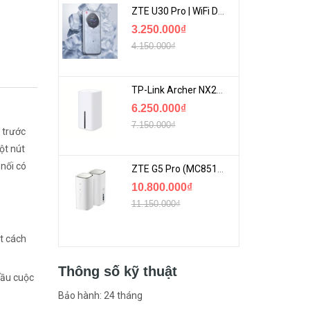
ZTE U30 Pro | WiFi Di Động 5G Tốc Độ Lên Đến 500Mbps, Màn Hình Cảm Ứng
3.250.000₫
4.150.000₫
TP-Link Archer NX200 | Bộ Phát WiFi Dùng Sim 5G Tốc Độ Cao Mới FullBox
6.250.000₫
7.150.000₫
 trước
ột nút
nối có
ZTE G5 Pro (MC8512) | Router 5G WiFi7 Be7200 Hỗ Trợ Băng Tần 6Ghz Cực Mạnh
10.800.000₫
11.150.000₫
t cách
Thông số kỹ thuật
cầu cuộc
Bảo hành: 24 tháng